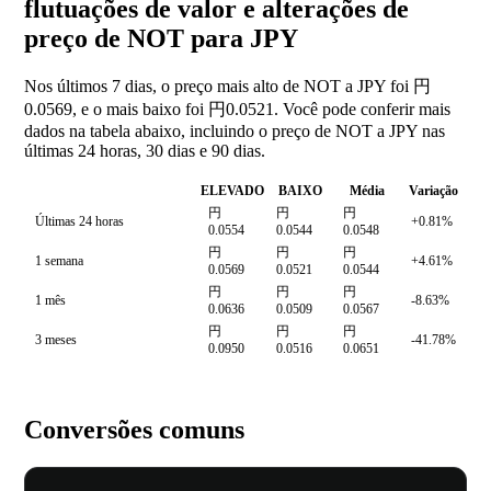
flutuações de valor e alterações de
preço de NOT para JPY
Nos últimos 7 dias, o preço mais alto de NOT a JPY foi 円
0.0569, e o mais baixo foi 円0.0521. Você pode conferir mais
dados na tabela abaixo, incluindo o preço de NOT a JPY nas
últimas 24 horas, 30 dias e 90 dias.
ELEVADO
BAIXO
Média
Variação
円
円
円
Últimas 24 horas
+0.81%
0.0554
0.0544
0.0548
円
円
円
1 semana
+4.61%
0.0569
0.0521
0.0544
円
円
円
1 mês
-8.63%
0.0636
0.0509
0.0567
円
円
円
3 meses
-41.78%
0.0950
0.0516
0.0651
Conversões comuns