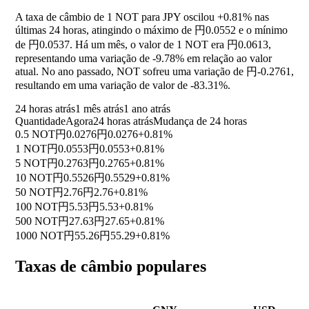
A taxa de câmbio de 1 NOT para JPY oscilou
+0.81%
nas
últimas 24 horas, atingindo o máximo de 円0.0552 e o mínimo
de 円0.0537. Há um mês, o valor de 1 NOT era 円0.0613,
representando uma variação de
-9.78%
em relação ao valor
atual. No ano passado, NOT sofreu uma variação de 円-0.2761,
resultando em uma variação de valor de
-83.31%
.
24 horas atrás
1 mês atrás
1 ano atrás
Quantidade
Agora
24 horas atrás
Mudança de 24 horas
0.5 NOT
円0.0276
円0.0276
+0.81%
1 NOT
円0.0553
円0.0553
+0.81%
5 NOT
円0.2763
円0.2765
+0.81%
10 NOT
円0.5526
円0.5529
+0.81%
50 NOT
円2.76
円2.76
+0.81%
100 NOT
円5.53
円5.53
+0.81%
500 NOT
円27.63
円27.65
+0.81%
1000 NOT
円55.26
円55.29
+0.81%
Taxas de câmbio populares