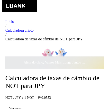
Início
/
Calculadora cripto
/
Calculadora de taxas de câmbio de NOT para JPY
Além do Gelo, Vamos Mais Longe Juntos ·
$500.000
ao Dar 
Calculadora de taxas de câmbio de
NOT para JPY
NOT / JPY：1 NOT = 円0.0553
Vou gastar