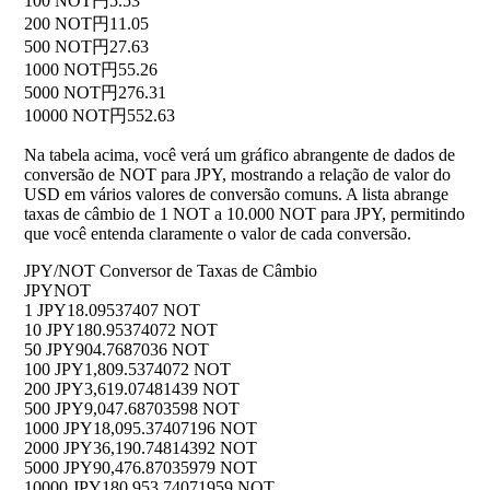
100 NOT
円5.53
200 NOT
円11.05
500 NOT
円27.63
1000 NOT
円55.26
5000 NOT
円276.31
10000 NOT
円552.63
Na tabela acima, você verá um gráfico abrangente de dados de
conversão de NOT para JPY, mostrando a relação de valor do
USD em vários valores de conversão comuns. A lista abrange
taxas de câmbio de 1 NOT a 10.000 NOT para JPY, permitindo
que você entenda claramente o valor de cada conversão.
JPY/NOT Conversor de Taxas de Câmbio
JPY
NOT
1 JPY
18.09537407 NOT
10 JPY
180.95374072 NOT
50 JPY
904.7687036 NOT
100 JPY
1,809.5374072 NOT
200 JPY
3,619.07481439 NOT
500 JPY
9,047.68703598 NOT
1000 JPY
18,095.37407196 NOT
2000 JPY
36,190.74814392 NOT
5000 JPY
90,476.87035979 NOT
10000 JPY
180,953.74071959 NOT