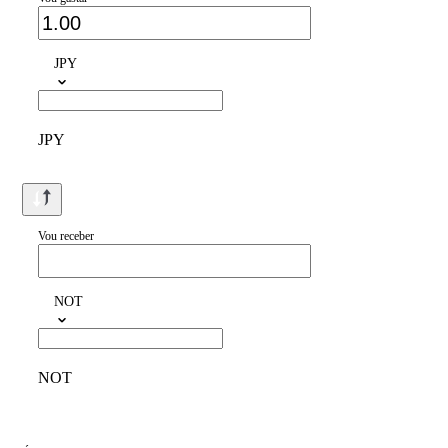
JPY
JPY
Vou receber
NOT
NOT