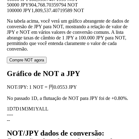
50000 JPY
904,768.70359794 NOT
100000 JPY
1,809,537.40719589 NOT
Na tabela acima, você verá um gráfico abrangente de dados de
conversão de JPY para NOT, mostrando a relação de valor de
JPY e NOT em vários valores de conversão comuns. A lista
abrange taxas de câmbio de 1 JPY a 100.000 JPY para NOT,
permitindo que você entenda claramente o valor de cada
conversão.
Compre NOT agora
Gráfico de NOT a JPY
NOT
/
JPY
:
1 NOT = 円0.0553 JPY
No passado 1D, a flutuação de NOT para JPY foi de
+0.80%
.
1D
7D
1M
3M
1Y
ALL
--
--
--
NOT/JPY dados de conversão: