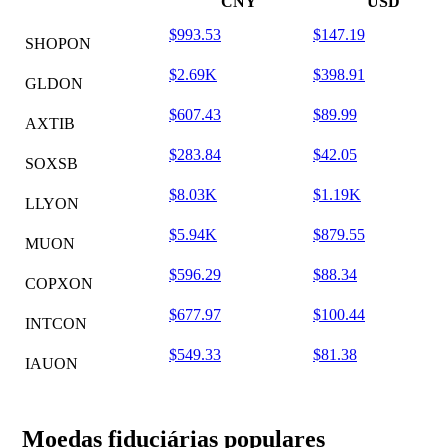
CNY
USD
$993.53
$147.19
SHOPON
$2.69K
$398.91
GLDON
$607.43
$89.99
AXTIB
$283.84
$42.05
SOXSB
$8.03K
$1.19K
LLYON
$5.94K
$879.55
MUON
$596.29
$88.34
COPXON
$677.97
$100.44
INTCON
$549.33
$81.38
IAUON
Moedas fiduciárias populares