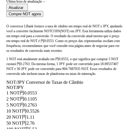
Última hora de atualização --
Atualizar
Compre NOT agora
O conversor LBank fornece a taxa de câmbio em tempo real de NOT e JPY, ajudando
você a converter facilmente NOTCOIN(NOT) em JPY. Esta ferramenta utiliza dados
em tempo real para a conversão. O resultado da conversão atual mostra que o preço
em tempo real de NOT é 円0.0553. Como os preços das criptomoedas oscilam com
frequência, recomendamos que você consulte esta página antes de negociar para ver
os resultados de conversão mais recentes.
1 NOT está atualmente avaliado em 円0.0553, o que significa que comprar 5 NOT
custará 円0.2763. Da mesma forma, 1 JPY pode ser convertido para 18.09537407
NOT e 50 JPY pode ser convertido para 904.7687035 NOT. Esses resultados de
conversão não incluem taxas de plataforma ou taxas de mineração.
NOT/JPY Conversor de Taxas de Câmbio
NOT
JPY
1 NOT
円0.0553
2 NOT
円0.1105
5 NOT
円0.2763
10 NOT
円0.5526
20 NOT
円1.11
50 NOT
円2.76