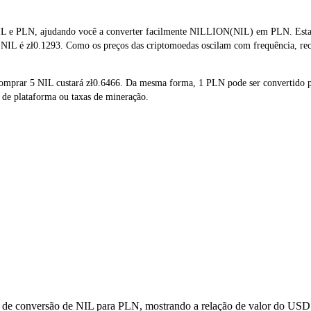
IL e PLN, ajudando você a converter facilmente NILLION(NIL) em PLN. Esta f
e NIL é zł0.1293. Como os preços das criptomoedas oscilam com frequência, re
e comprar 5 NIL custará zł0.6466. Da mesma forma, 1 PLN pode ser convertido
 de plataforma ou taxas de mineração.
s de conversão de NIL para PLN, mostrando a relação de valor do USD 