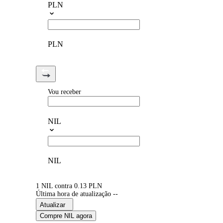
PLN
PLN
Vou receber
NIL
NIL
1 NIL contra 0.13 PLN
Última hora de atualização --
Atualizar
Compre NIL agora