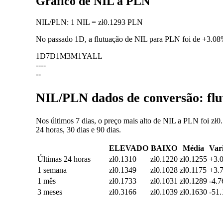
Gráfico de NIL a PLN
NIL
/
PLN
:
1 NIL = zł0.1293 PLN
No passado 1D, a flutuação de NIL para PLN foi de
+3.08
1D
7D
1M
3M
1Y
ALL
--
--
--
NIL/PLN dados de conversão: flu
Nos últimos 7 dias, o preço mais alto de NIL a PLN foi zł0
24 horas, 30 dias e 90 dias.
ELEVADO
BAIXO
Média
Var
Últimas 24 horas
zł0.1310
zł0.1220
zł0.1255
+3.
1 semana
zł0.1349
zł0.1028
zł0.1175
+3.
1 mês
zł0.1733
zł0.1031
zł0.1289
-4.
3 meses
zł0.3166
zł0.1039
zł0.1630
-51