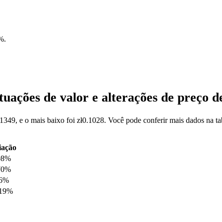
%
.
tuações de valor e alterações de preço 
.1349, e o mais baixo foi zł0.1028. Você pode conferir mais dados na t
iação
08%
70%
76%
.19%