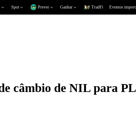
Spot
Prever
Ganhar
TradFi
Eventos import
 de câmbio de NIL para P