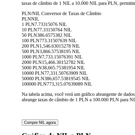
taxas de câmbio de 1 NIL a 10.000 NIL para PLN, permitin
PLN/NIL Conversor de Taxas de Câmbio
PLN
NIL
1 PLN
7.73315076 NIL
10 PLN
77.33150764 NIL
50 PLN
386.6575382 NIL
100 PLN
773.31507639 NIL
200 PLN
1,546.63015278 NIL
500 PLN
3,866.57538195 NIL
1000 PLN
7,733.15076391 NIL
2000 PLN
15,466.30152782 NIL
5000 PLN
38,665.75381954 NIL
10000 PLN
77,331.50763909 NIL
50000 PLN
386,657.53819545 NIL
100000 PLN
773,315.07639089 NIL
Na tabela acima, você verá um gráfico abrangente de dado
abrange taxas de câmbio de 1 PLN a 100.000 PLN para NIL,
Compre NIL agora