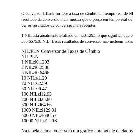
O conversor LBank fornece a taxa de câmbio em tempo real de N
resultado da conversão atual mostra que o preço em tempo real d
ver os resultados de conversão mais recentes.
1 NIL está atualmente avaliado em zł0.1293, o que significa qu
386.657538 NIL. Esses resultados de conversão não incluem taxas
NIL/PLN Conversor de Taxas de Câmbio
NIL
PLN
1 NIL
zł0.1293
2 NIL
zł0.2586
5 NIL
zł0.6466
10 NIL
zł1.29
20 NIL
zł2.59
50 NIL
zł6.47
100 NIL
zł12.93
200 NIL
zł25.86
500 NIL
zł64.66
1000 NIL
zł129.31
5000 NIL
zł646.57
10000 NIL
zł1.29K
Na tabela acima, você verá um gráfico abrangente de dado