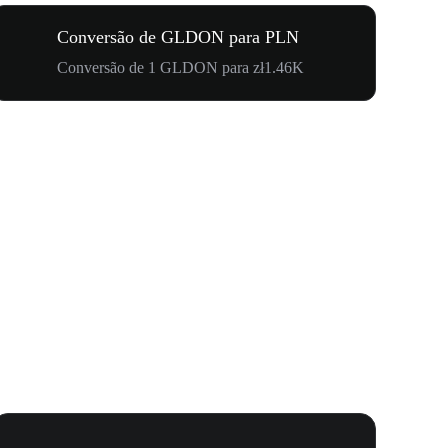
Conversão de GLDON para PLN
Conversão de 1 GLDON para zł1.46K
Seu Primei