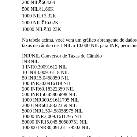
200 NIL
₹664.64
500 NIL
₹1.66K
1000 NIL
₹3.32K
5000 NIL
₹16.62K
10000 NIL
₹33.23K
Na tabela acima, você verá um gráfico abrangente de dado
taxas de câmbio de 1 NIL a 10.000 NIL para INR, permitin
INR/NIL Conversor de Taxas de Câmbio
INR
NIL
1 INR
0.30091612 NIL
10 INR
3.00916118 NIL
50 INR
15.0458059 NIL
100 INR
30.0916118 NIL
200 INR
60.18322359 NIL
500 INR
150.45805898 NIL
1000 INR
300.91611795 NIL
2000 INR
601.8322359 NIL
5000 INR
1,504.58058975 NIL
10000 INR
3,009.1611795 NIL
50000 INR
15,045.80589751 NIL
100000 INR
30,091.61179502 NIL