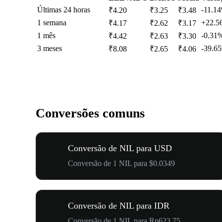
Últimas 24 horas
-11.1
₹4.20
₹3.25
₹3.48
1 semana
+22.5
₹4.17
₹2.62
₹3.17
1 mês
-0.31
₹4.42
₹2.63
₹3.30
3 meses
-39.6
₹8.08
₹2.65
₹4.06
Conversões comuns
Conversão de NIL para USD
Conversão de 1 NIL para $0.0349
Conversão de NIL para IDR
Conversão de 1 NIL para Rp623.75