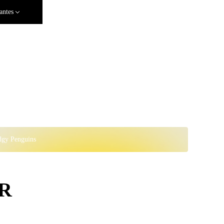
antes
dgy Penguins
NR