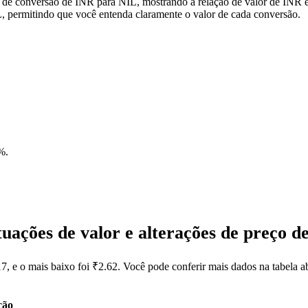
 de conversão de INR para NIL, mostrando a relação de valor de INR e
 permitindo que você entenda claramente o valor de cada conversão.
4%
.
uações de valor e alterações de preço 
17, e o mais baixo foi ₹2.62. Você pode conferir mais dados na tabela 
ção