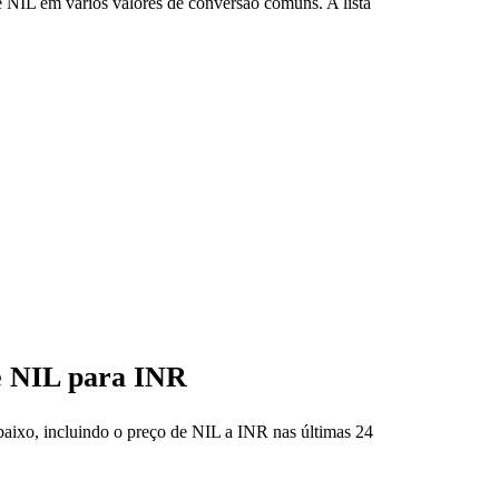
 NIL em vários valores de conversão comuns. A lista
de NIL para INR
abaixo, incluindo o preço de NIL a INR nas últimas 24