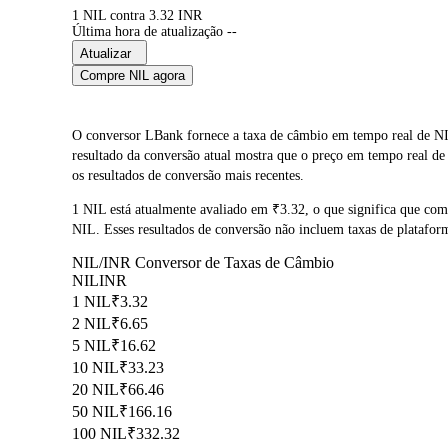
1 NIL contra 3.32 INR
Última hora de atualização --
Atualizar
Compre NIL agora
O conversor LBank fornece a taxa de câmbio em tempo real de NI
resultado da conversão atual mostra que o preço em tempo real d
os resultados de conversão mais recentes.
1 NIL está atualmente avaliado em ₹3.32, o que significa que c
NIL. Esses resultados de conversão não incluem taxas de platafor
NIL/INR Conversor de Taxas de Câmbio
NIL
INR
1 NIL
₹3.32
2 NIL
₹6.65
5 NIL
₹16.62
10 NIL
₹33.23
20 NIL
₹66.46
50 NIL
₹166.16
100 NIL
₹332.32