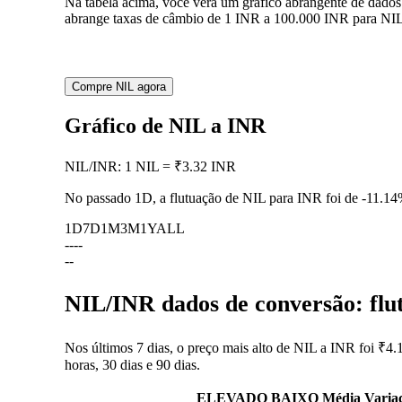
Na tabela acima, você verá um gráfico abrangente de dados
abrange taxas de câmbio de 1 INR a 100.000 INR para NIL,
Compre NIL agora
Gráfico de NIL a INR
NIL
/
INR
:
1 NIL = ₹3.32 INR
No passado 1D, a flutuação de NIL para INR foi de
-11.1
1D
7D
1M
3M
1Y
ALL
--
--
--
NIL/INR dados de conversão: flut
Nos últimos 7 dias, o preço mais alto de NIL a INR foi ₹4.
horas, 30 dias e 90 dias.
ELEVADO
BAIXO
Média
Varia