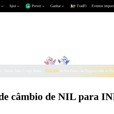
Spot
Prever
Ganhar
TradFi
Eventos import
o, Vamos Mais Longe Juntos ·
$500.000
ao Dar Passos de Pinguim com os Pu
 de câmbio de NIL para I