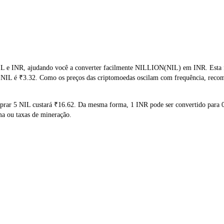
L e INR, ajudando você a converter facilmente NILLION(NIL) em INR. Esta fe
e NIL é ₹3.32. Como os preços das criptomoedas oscilam com frequência, recom
omprar 5 NIL custará ₹16.62. Da mesma forma, 1 INR pode ser convertido para
ma ou taxas de mineração.