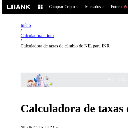
Comprar Cripto
Mercados
Futuros
Início
/
Calculadora cripto
/
Calculadora de taxas de câmbio de NIL para INR
Além do Gel
Calculadora de taxas
NIL / INR：1 NIL = ₹3.32