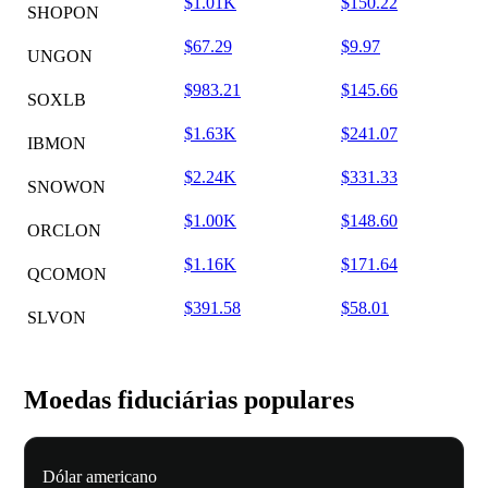
$1.01K
$150.22
SHOPON
$67.29
$9.97
UNGON
$983.21
$145.66
SOXLB
$1.63K
$241.07
IBMON
$2.24K
$331.33
SNOWON
$1.00K
$148.60
ORCLON
$1.16K
$171.64
QCOMON
$391.58
$58.01
SLVON
Moedas fiduciárias populares
Dólar americano