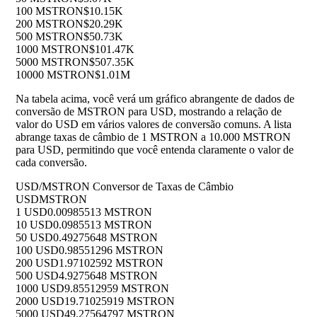
100 MSTRON
$10.15K
200 MSTRON
$20.29K
500 MSTRON
$50.73K
1000 MSTRON
$101.47K
5000 MSTRON
$507.35K
10000 MSTRON
$1.01M
Na tabela acima, você verá um gráfico abrangente de dados de
conversão de MSTRON para USD, mostrando a relação de
valor do USD em vários valores de conversão comuns. A lista
abrange taxas de câmbio de 1 MSTRON a 10.000 MSTRON
para USD, permitindo que você entenda claramente o valor de
cada conversão.
USD/MSTRON Conversor de Taxas de Câmbio
USD
MSTRON
1 USD
0.00985513 MSTRON
10 USD
0.0985513 MSTRON
50 USD
0.49275648 MSTRON
100 USD
0.98551296 MSTRON
200 USD
1.97102592 MSTRON
500 USD
4.9275648 MSTRON
1000 USD
9.85512959 MSTRON
2000 USD
19.71025919 MSTRON
5000 USD
49.27564797 MSTRON