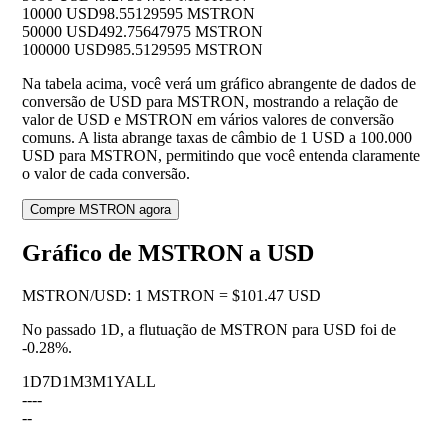
10000 USD
98.55129595 MSTRON
50000 USD
492.75647975 MSTRON
100000 USD
985.5129595 MSTRON
Na tabela acima, você verá um gráfico abrangente de dados de
conversão de USD para MSTRON, mostrando a relação de
valor de USD e MSTRON em vários valores de conversão
comuns. A lista abrange taxas de câmbio de 1 USD a 100.000
USD para MSTRON, permitindo que você entenda claramente
o valor de cada conversão.
Compre MSTRON agora
Gráfico de MSTRON a USD
MSTRON
/
USD
:
1 MSTRON = $101.47 USD
No passado 1D, a flutuação de MSTRON para USD foi de
-0.28%
.
1D
7D
1M
3M
1Y
ALL
--
--
--