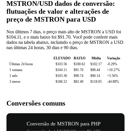
MSTRON/USD dados de conversão:
flutuações de valor e alterações de
preço de MSTRON para USD
Nos últimos 7 dias, o preço mais alto de MSTRON a USD foi
$104.11, e o mais baixo foi $91.70. Você pode conferir mais
dados na tabela abaixo, incluindo o preço de MSTRON a USD
nas últimas 24 horas, 30 dias e 90 dias.
ELEVADO
BAIXO
Média
Variação
Últimas 24 horas
$103.56
$100.62
$102.17
-0.29%
1 semana
$104.11
$91.70
$98.44
+10.27%
1 mês
$103.30
$90.74
$96.14
+5.56%
3 meses
$186.52
$82.49
$118.05
-44.88%
Conversões comuns
Conversão de MSTRON para PHP