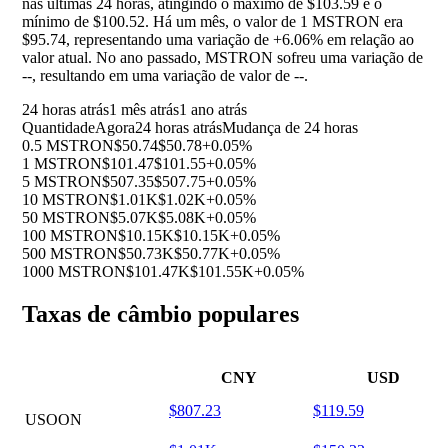
nas últimas 24 horas, atingindo o máximo de $103.59 e o
mínimo de $100.52. Há um mês, o valor de 1 MSTRON era
$95.74, representando uma variação de
+6.06%
em relação ao
valor atual. No ano passado, MSTRON sofreu uma variação de
--
, resultando em uma variação de valor de
--
.
24 horas atrás
1 mês atrás
1 ano atrás
Quantidade
Agora
24 horas atrás
Mudança de 24 horas
0.5 MSTRON
$50.74
$50.78
+0.05%
1 MSTRON
$101.47
$101.55
+0.05%
5 MSTRON
$507.35
$507.75
+0.05%
10 MSTRON
$1.01K
$1.02K
+0.05%
50 MSTRON
$5.07K
$5.08K
+0.05%
100 MSTRON
$10.15K
$10.15K
+0.05%
500 MSTRON
$50.73K
$50.77K
+0.05%
1000 MSTRON
$101.47K
$101.55K
+0.05%
Taxas de câmbio populares
CNY
USD
$807.23
$119.59
USOON