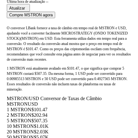
Última hora de atualização --
Atualizar
Compre MSTRON agora
O conversor LBank fornece a taxa de câmbio em tempo real de MSTRON e USD,
ajudando você a converter facilmente MICROSTRATEGY (ONDO TOKENIZED
STOCK)(MSTRON) em USD. Esta ferramenta utiliza dados em tempo real para a
conversão. O resultado da conversão atual mostra que o preço em tempo real de
MSTRON é $101.47. Como os preços das criptomoedas oscilam com frequência,
recomendamos que você consulte esta página antes de negociar para ver os resultados
de conversão mais recentes.
1 MSTRON está atualmente avaliado em $101.47, o que significa que comprar 5
MSTRON custará $507.35. Da mesma forma, 1 USD pode ser convertido para
0.00985513 MSTRON e 50 USD pode ser convertido para 0.4927565 MSTRON.
Esses resultados de conversão não incluem taxas de plataforma ou taxas de
mineração.
MSTRON/USD Conversor de Taxas de Câmbio
MSTRON
USD
1 MSTRON
$101.47
2 MSTRON
$202.94
5 MSTRON
$507.35
10 MSTRON
$1.01K
20 MSTRON
$2.03K
50 MSTRON
$5.07K