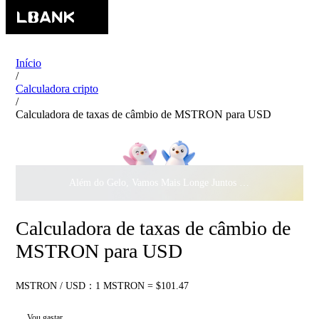
Início
/
Calculadora cripto
/
Calculadora de taxas de câmbio de MSTRON para USD
Além do Gelo, Vamos Mais Longe Juntos ·
$500.000
ao Dar 
Calculadora de taxas de câmbio de
MSTRON para USD
MSTRON / USD：1 MSTRON = $101.47
Vou gastar