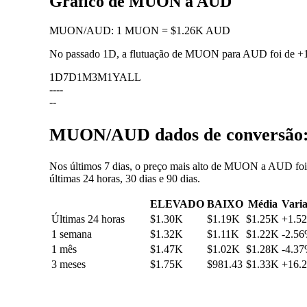
Gráfico de MUON a AUD
MUON
/
AUD
:
1 MUON = $1.26K AUD
No passado 1D, a flutuação de MUON para AUD foi de
+
1D
7D
1M
3M
1Y
ALL
--
--
--
MUON/AUD dados de conversão: f
Nos últimos 7 dias, o preço mais alto de MUON a AUD foi
últimas 24 horas, 30 dias e 90 dias.
ELEVADO
BAIXO
Média
Vari
Últimas 24 horas
$1.30K
$1.19K
$1.25K
+1.5
1 semana
$1.32K
$1.11K
$1.22K
-2.5
1 mês
$1.47K
$1.02K
$1.28K
-4.3
3 meses
$1.75K
$981.43
$1.33K
+16.