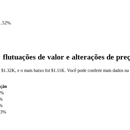
1.52%
.
lutuações de valor e alterações de p
 $1.32K, e o mais baixo foi $1.11K. Você pode conferir mais dados n
ação
2%
6%
7%
23%