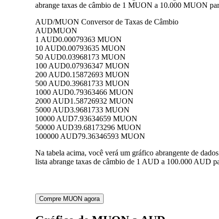
abrange taxas de câmbio de 1 MUON a 10.000 MUON para 
AUD/MUON Conversor de Taxas de Câmbio
AUD
MUON
1 AUD
0.00079363 MUON
10 AUD
0.00793635 MUON
50 AUD
0.03968173 MUON
100 AUD
0.07936347 MUON
200 AUD
0.15872693 MUON
500 AUD
0.39681733 MUON
1000 AUD
0.79363466 MUON
2000 AUD
1.58726932 MUON
5000 AUD
3.9681733 MUON
10000 AUD
7.93634659 MUON
50000 AUD
39.68173296 MUON
100000 AUD
79.36346593 MUON
Na tabela acima, você verá um gráfico abrangente de da
lista abrange taxas de câmbio de 1 AUD a 100.000 AUD pa
Compre MUON agora