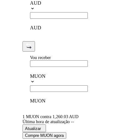
AUD
AUD
Vou receber
MUON
MUON
1 MUON contra 1,260.03 AUD
Última hora de atualização --
Atualizar
Compre MUON agora