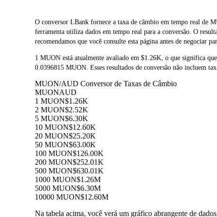
O conversor LBank fornece a taxa de câmbio em tempo re
ferramenta utiliza dados em tempo real para a conversão. O resu
recomendamos que você consulte esta página antes de negociar para
1 MUON está atualmente avaliado em $1.26K, o que significa q
0.0396815 MUON. Esses resultados de conversão não incluem taxa
MUON/AUD Conversor de Taxas de Câmbio
MUON
AUD
1 MUON
$1.26K
2 MUON
$2.52K
5 MUON
$6.30K
10 MUON
$12.60K
20 MUON
$25.20K
50 MUON
$63.00K
100 MUON
$126.00K
200 MUON
$252.01K
500 MUON
$630.01K
1000 MUON
$1.26M
5000 MUON
$6.30M
10000 MUON
$12.60M
Na tabela acima, você verá um gráfico abrangente de dad