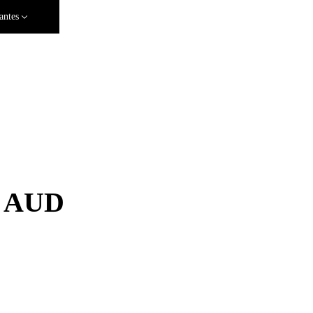
antes
a AUD