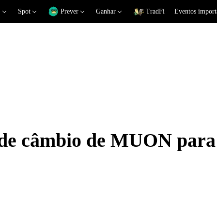
Spot
Prever
Ganhar
TradFi
Eventos import
s de câmbio de MUON par