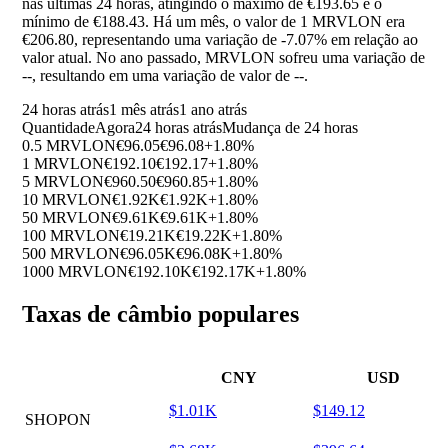
nas últimas 24 horas, atingindo o máximo de €193.65 e o
mínimo de €188.43. Há um mês, o valor de 1 MRVLON era
€206.80, representando uma variação de
-7.07%
em relação ao
valor atual. No ano passado, MRVLON sofreu uma variação de
--
, resultando em uma variação de valor de
--
.
24 horas atrás
1 mês atrás
1 ano atrás
Quantidade
Agora
24 horas atrás
Mudança de 24 horas
0.5 MRVLON
€96.05
€96.08
+1.80%
1 MRVLON
€192.10
€192.17
+1.80%
5 MRVLON
€960.50
€960.85
+1.80%
10 MRVLON
€1.92K
€1.92K
+1.80%
50 MRVLON
€9.61K
€9.61K
+1.80%
100 MRVLON
€19.21K
€19.22K
+1.80%
500 MRVLON
€96.05K
€96.08K
+1.80%
1000 MRVLON
€192.10K
€192.17K
+1.80%
Taxas de câmbio populares
CNY
USD
$1.01K
$149.12
SHOPON