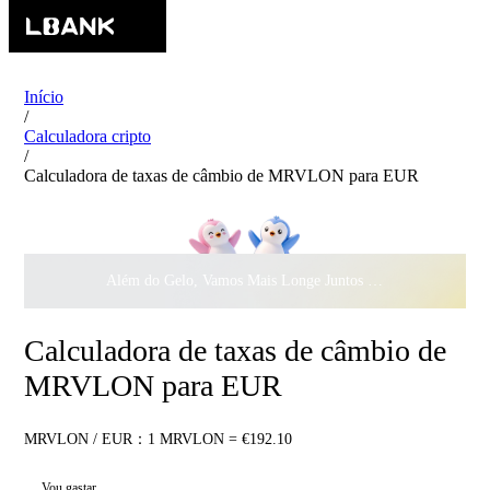
Início
/
Calculadora cripto
/
Calculadora de taxas de câmbio de MRVLON para EUR
Além do Gelo, Vamos Mais Longe Juntos ·
$500.000
ao Dar 
Calculadora de taxas de câmbio de
MRVLON para EUR
MRVLON / EUR：1 MRVLON = €192.10
Vou gastar