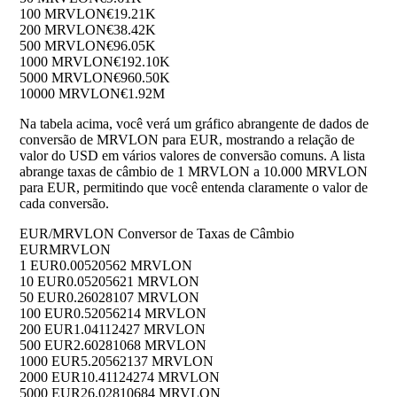
100 MRVLON
€19.21K
200 MRVLON
€38.42K
500 MRVLON
€96.05K
1000 MRVLON
€192.10K
5000 MRVLON
€960.50K
10000 MRVLON
€1.92M
Na tabela acima, você verá um gráfico abrangente de dados de
conversão de MRVLON para EUR, mostrando a relação de
valor do USD em vários valores de conversão comuns. A lista
abrange taxas de câmbio de 1 MRVLON a 10.000 MRVLON
para EUR, permitindo que você entenda claramente o valor de
cada conversão.
EUR/MRVLON Conversor de Taxas de Câmbio
EUR
MRVLON
1 EUR
0.00520562 MRVLON
10 EUR
0.05205621 MRVLON
50 EUR
0.26028107 MRVLON
100 EUR
0.52056214 MRVLON
200 EUR
1.04112427 MRVLON
500 EUR
2.60281068 MRVLON
1000 EUR
5.20562137 MRVLON
2000 EUR
10.41124274 MRVLON
5000 EUR
26.02810684 MRVLON