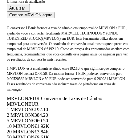
Última hora de atualização --
Atualizar
Compre MRVLON agora
O conversor LBank fornece a taxa de câmbio em tempo real de MRVLON e EUR,
ajudando você a converter facilmente MARVELL TECHNOLOGY (ONDO
TOKENIZED STOCK)(MRVLON) em EUR. Esta ferramenta utiliza dados em
tempo real para a conversão. O resultado da conversão atual mostra que o preço em
tempo real de MRVLON é €192.10. Como os preços das criptomoedas oscilam com
frequência, recomendamos que você consulte esta página antes de negociar para ver
os resultados de conversão mais recentes.
1 MRVLON está atualmente avaliado em €192.10, o que significa que comprar 5
MRVLON custará €960.50. Da mesma forma, 1 EUR pode ser convertido para
0.00520562 MRVLON e 50 EUR pode ser convertido para 0.260281 MRVLON.
Esses resultados de conversão não incluem taxas de plataforma ou taxas de
mineração.
MRVLON/EUR Conversor de Taxas de Câmbio
MRVLON
EUR
1 MRVLON
€192.10
2 MRVLON
€384.20
5 MRVLON
€960.50
10 MRVLON
€1.92K
20 MRVLON
€3.84K
50 MRVLON
€9.61K