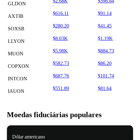
$2.68K
$396.64
GLDON
$616.11
$91.14
AXTIB
$280.20
$41.45
SOXSB
$8.03K
$1.19K
LLYON
$5.98K
$884.73
MUON
$582.73
$86.20
COPXON
$687.76
$101.74
INTCON
$551.89
$81.64
IAUON
Moedas fiduciárias populares
Dólar americano