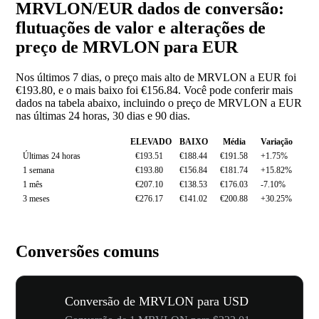
MRVLON/EUR dados de conversão:
flutuações de valor e alterações de
preço de MRVLON para EUR
Nos últimos 7 dias, o preço mais alto de MRVLON a EUR foi
€193.80, e o mais baixo foi €156.84. Você pode conferir mais
dados na tabela abaixo, incluindo o preço de MRVLON a EUR
nas últimas 24 horas, 30 dias e 90 dias.
ELEVADO
BAIXO
Média
Variação
Últimas 24 horas
€193.51
€188.44
€191.58
+1.75%
1 semana
€193.80
€156.84
€181.74
+15.82%
1 mês
€207.10
€138.53
€176.03
-7.10%
3 meses
€276.17
€141.02
€200.88
+30.25%
Conversões comuns
Conversão de MRVLON para USD