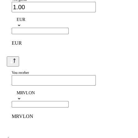
EUR
EUR
Vou receber
MRVLON
MRVLON