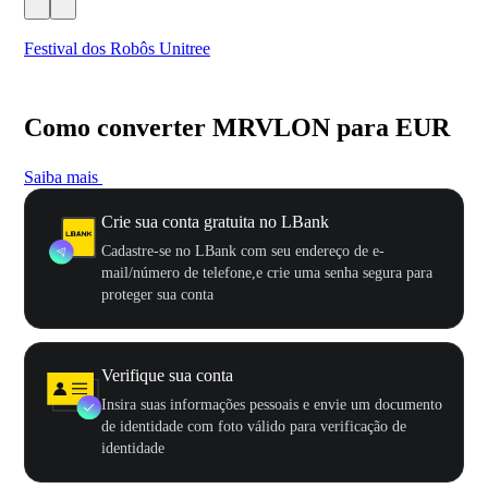
Festival dos Robôs Unitree
US
Como converter MRVLON para EUR
Saiba mais
Crie sua conta gratuita no LBank
Cadastre-se no LBank com seu endereço de e-
mail/número de telefone,e crie uma senha segura para
proteger sua conta
Verifique sua conta
Insira suas informações pessoais e envie um documento
de identidade com foto válido para verificação de
identidade