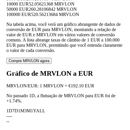
10000 EUR
52.05621368 MRVLON
50000 EUR
260.28106842 MRVLON
100000 EUR
520.56213684 MRVLON
Na tabela acima, você verá um gráfico abrangente de dados de
conversão de EUR para MRVLON, mostrando a relação de
valor de EUR e MRVLON em vários valores de conversão
comuns. A lista abrange taxas de câmbio de 1 EUR a 100.000
EUR para MRVLON, permitindo que você entenda claramente
o valor de cada conversão.
Compre MRVLON agora
Gráfico de MRVLON a EUR
MRVLON
/
EUR
:
1 MRVLON = €192.10 EUR
No passado 1D, a flutuação de MRVLON para EUR foi de
+1.74%
.
1D
7D
1M
3M
1Y
ALL
--
--
--