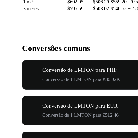
1 mês
$602.05
$506.29
$559.20
+9.
3 meses
$595.59
$503.02
$540.52
+15
Conversões comuns
Conversão de LMTON para PHP
Conversão de 1 LMTON para ₱36.02K
Conversão de LMTON para EUR
Conversão de 1 LMTON para €512.46