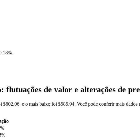
0.18%
.
flutuações de valor e alterações de 
 $602.06, e o mais baixo foi $585.94. Você pode conferir mais dado
ação
8%
93%