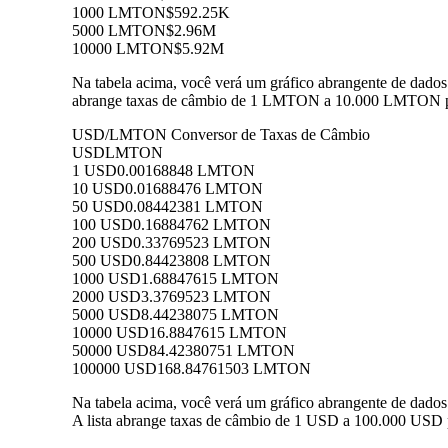
1000 LMTON
$592.25K
5000 LMTON
$2.96M
10000 LMTON
$5.92M
Na tabela acima, você verá um gráfico abrangente de dad
abrange taxas de câmbio de 1 LMTON a 10.000 LMTON par
USD/LMTON Conversor de Taxas de Câmbio
USD
LMTON
1 USD
0.00168848 LMTON
10 USD
0.01688476 LMTON
50 USD
0.08442381 LMTON
100 USD
0.16884762 LMTON
200 USD
0.33769523 LMTON
500 USD
0.84423808 LMTON
1000 USD
1.68847615 LMTON
2000 USD
3.3769523 LMTON
5000 USD
8.44238075 LMTON
10000 USD
16.8847615 LMTON
50000 USD
84.42380751 LMTON
100000 USD
168.84761503 LMTON
Na tabela acima, você verá um gráfico abrangente de da
A lista abrange taxas de câmbio de 1 USD a 100.000 USD 