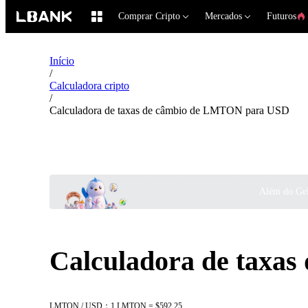
Comprar Cripto
Mercados
Futuros
Início
/
Calculadora cripto
/
Calculadora de taxas de câmbio de LMTON para USD
Além do Gel
Calculadora de taxa
LMTON / USD：1 LMTON = $592.25