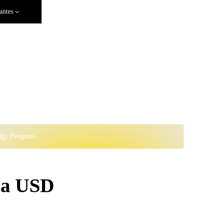
antes
dgy Penguins
ra USD