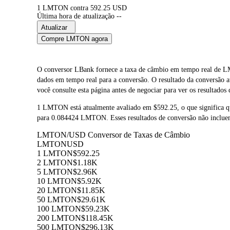
1 LMTON contra 592.25 USD
Última hora de atualização --
Atualizar
Compre LMTON agora
O conversor LBank fornece a taxa de câmbio em tempo real
dados em tempo real para a conversão. O resultado da conversã
você consulte esta página antes de negociar para ver os resultados
1 LMTON está atualmente avaliado em $592.25, o que signific
para 0.084424 LMTON. Esses resultados de conversão não incluem
LMTON/USD Conversor de Taxas de Câmbio
LMTON
USD
1 LMTON
$592.25
2 LMTON
$1.18K
5 LMTON
$2.96K
10 LMTON
$5.92K
20 LMTON
$11.85K
50 LMTON
$29.61K
100 LMTON
$59.23K
200 LMTON
$118.45K
500 LMTON
$296.13K