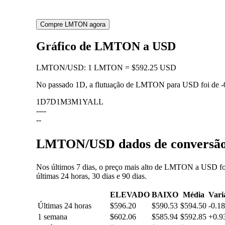
Compre LMTON agora
Gráfico de LMTON a USD
LMTON
/
USD
:
1 LMTON = $592.25 USD
No passado 1D, a flutuação de LMTON para USD foi de
-
1D
7D
1M
3M
1Y
ALL
--
--
--
LMTON/USD dados de conversão: 
Nos últimos 7 dias, o preço mais alto de LMTON a USD foi
últimas 24 horas, 30 dias e 90 dias.
ELEVADO
BAIXO
Média
Vari
Últimas 24 horas
$596.20
$590.53
$594.50
-0.1
1 semana
$602.06
$585.94
$592.85
+0.