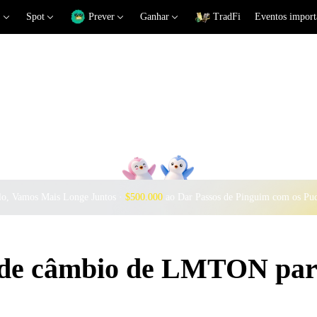
Spot
Prever
Ganhar
TradFi
Eventos import
o, Vamos Mais Longe Juntos ·
$500.000
ao Dar Passos de Pinguim com os Pu
s de câmbio de LMTON pa