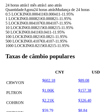
24 horas atrás
1 mês atrás
1 ano atrás
Quantidade
Agora
24 horas atrás
Mudança de 24 horas
0.5 LOCKIN
€0.000411
€0.000411
-11.95%
1 LOCKIN
€0.000821
€0.000821
-11.95%
5 LOCKIN
€0.004107
€0.004107
-11.95%
10 LOCKIN
€0.008215
€0.008215
-11.95%
50 LOCKIN
€0.0411
€0.0411
-11.95%
100 LOCKIN
€0.0821
€0.0821
-11.95%
500 LOCKIN
€0.4107
€0.4107
-11.95%
1000 LOCKIN
€0.8215
€0.8215
-11.95%
Taxas de câmbio populares
CNY
USD
$602.18
$89.08
CRWVON
$1.06K
$157.38
PLTRON
$2.21K
$326.40
COHRON
$59.79
$8.84