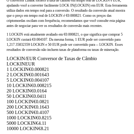
O conversor LBank fornece a taxa de câmbio em tempo real de LOCKIN e EUR,
ajudando você a converter facilmente LOCK IN(LOCKIN) em EUR. Esta ferramenta
utiliza dados em tempo real para a conversão. O resultado da conversão atual mostra
que o preço em tempo real de LOCKIN é €0.000821. Como os preços das
criptomoedas oscilam com frequência, recomendamos que você consulte esta página
antes de negociar para ver os resultados de conversão mais recentes.
1 LOCKIN está atualmente avaliado em €0.000821, o que significa que comprar 5
LOCKIN custará €0.004107. Da mesma forma, 1 EUR pode ser convertido para
1,217.35832359 LOCKIN e 50 EUR pode ser convertido para -- LOCKIN. Esses
resultados de conversão não incluem taxas de plataforma ou taxas de mineração.
LOCKIN/EUR Conversor de Taxas de Câmbio
LOCKIN
EUR
1 LOCKIN
€0.000821
2 LOCKIN
€0.001643
5 LOCKIN
€0.004107
10 LOCKIN
€0.008215
20 LOCKIN
€0.0164
50 LOCKIN
€0.0411
100 LOCKIN
€0.0821
200 LOCKIN
€0.1643
500 LOCKIN
€0.4107
1000 LOCKIN
€0.8215
5000 LOCKIN
€4.11
10000 LOCKIN
€8.21