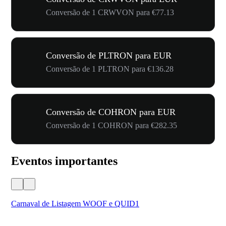
Conversão de 1 CRWVON para €77.13
Conversão de PLTRON para EUR
Conversão de 1 PLTRON para €136.28
Conversão de COHRON para EUR
Conversão de 1 COHRON para €282.35
Eventos importantes
Carnaval de Listagem WOOF e QUID1
Seu