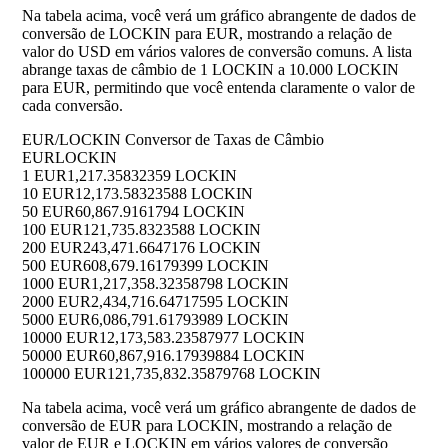
Na tabela acima, você verá um gráfico abrangente de dados de
conversão de LOCKIN para EUR, mostrando a relação de
valor do USD em vários valores de conversão comuns. A lista
abrange taxas de câmbio de 1 LOCKIN a 10.000 LOCKIN
para EUR, permitindo que você entenda claramente o valor de
cada conversão.
EUR/LOCKIN Conversor de Taxas de Câmbio
EUR
LOCKIN
1 EUR
1,217.35832359 LOCKIN
10 EUR
12,173.58323588 LOCKIN
50 EUR
60,867.9161794 LOCKIN
100 EUR
121,735.8323588 LOCKIN
200 EUR
243,471.6647176 LOCKIN
500 EUR
608,679.16179399 LOCKIN
1000 EUR
1,217,358.32358798 LOCKIN
2000 EUR
2,434,716.64717595 LOCKIN
5000 EUR
6,086,791.61793989 LOCKIN
10000 EUR
12,173,583.23587977 LOCKIN
50000 EUR
60,867,916.17939884 LOCKIN
100000 EUR
121,735,832.35879768 LOCKIN
Na tabela acima, você verá um gráfico abrangente de dados de
conversão de EUR para LOCKIN, mostrando a relação de
valor de EUR e LOCKIN em vários valores de conversão