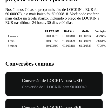
Nos últimos 7 dias, o preço mais alto de LOCKIN a EUR foi
€0.000973, e o mais baixo foi €0.000818. Você pode conferir
mais dados na tabela abaixo, incluindo o preço de LOCKIN a
EUR nas últimas 24 horas, 30 dias e 90 dias.
ELEVADO
BAIXO
Média
Variação
1 semana
€0.000973
€0.000818
€0.000914
-13.94%
1 mês
€0.001358
€0.000829
€0.001074
-38.61%
3 meses
€0.003600
€0.000818
€0.001533
-77.26%
Conversões comuns
Conversão de LOCKIN para USD
Conversão de 1 LOCKIN para $0.000949
Conversão de LOCKIN para PHP