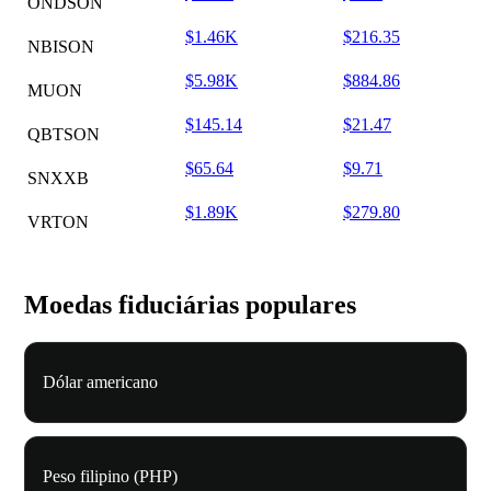
ONDSON
$1.46K
$216.35
NBISON
$5.98K
$884.86
MUON
$145.14
$21.47
QBTSON
$65.64
$9.71
SNXXB
$1.89K
$279.80
VRTON
Moedas fiduciárias populares
Dólar americano
Peso filipino (PHP)