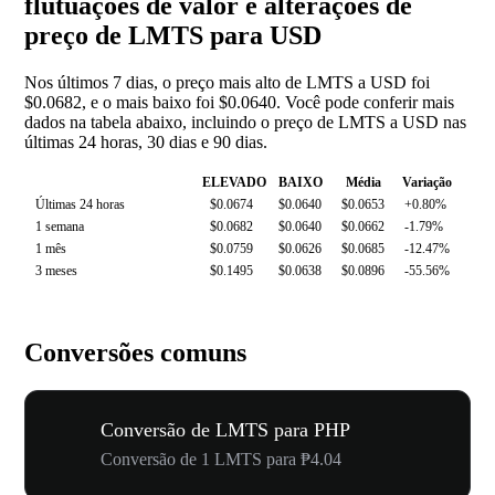
flutuações de valor e alterações de
preço de LMTS para USD
Nos últimos 7 dias, o preço mais alto de LMTS a USD foi
$0.0682, e o mais baixo foi $0.0640. Você pode conferir mais
dados na tabela abaixo, incluindo o preço de LMTS a USD nas
últimas 24 horas, 30 dias e 90 dias.
ELEVADO
BAIXO
Média
Variação
Últimas 24 horas
$0.0674
$0.0640
$0.0653
+0.80%
1 semana
$0.0682
$0.0640
$0.0662
-1.79%
1 mês
$0.0759
$0.0626
$0.0685
-12.47%
3 meses
$0.1495
$0.0638
$0.0896
-55.56%
Conversões comuns
Conversão de LMTS para PHP
Conversão de 1 LMTS para ₱4.04