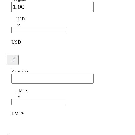
USD
USD
Vou receber
LMTS
LMTS