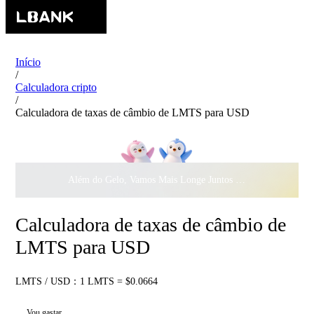
Início
/
Calculadora cripto
/
Calculadora de taxas de câmbio de LMTS para USD
Além do Gelo, Vamos Mais Longe Juntos ·
$500.000
ao Dar 
Calculadora de taxas de câmbio de
LMTS para USD
LMTS / USD：1 LMTS = $0.0664
Vou gastar