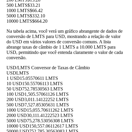
500 LMTS
$33.21
1000 LMTS
$66.42
5000 LMTS
$332.10
10000 LMTS
$664.20
Na tabela acima, você verá um gráfico abrangente de dados de
conversão de LMTS para USD, mostrando a relação de valor
do USD em vários valores de conversão comuns. A lista
abrange taxas de câmbio de 1 LMTS a 10.000 LMTS para
USD, permitindo que você entenda claramente o valor de cada
conversão.
USD/LMTS Conversor de Taxas de Câmbio
USD
LMTS
1 USD
15.05570611 LMTS
10 USD
150.55706113 LMTS
50 USD
752.78530563 LMTS
100 USD
1,505.57061126 LMTS
200 USD
3,011.14122252 LMTS
500 USD
7,527.85305631 LMTS
1000 USD
15,055.70611262 LMTS
2000 USD
30,111.41222523 LMTS
5000 USD
75,278.53056308 LMTS
10000 USD
150,557.06112617 LMTS
50000 USD
752,785.30563083 LMTS