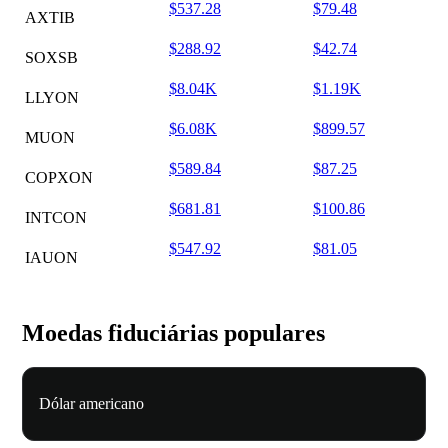
$537.28
$79.48
AXTIB
$288.92
$42.74
SOXSB
$8.04K
$1.19K
LLYON
$6.08K
$899.57
MUON
$589.84
$87.25
COPXON
$681.81
$100.86
INTCON
$547.92
$81.05
IAUON
Moedas fiduciárias populares
Dólar americano