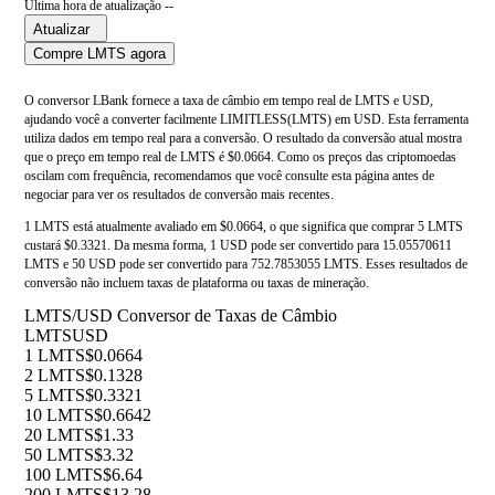
Última hora de atualização --
Atualizar
Compre LMTS agora
O conversor LBank fornece a taxa de câmbio em tempo real de LMTS e USD,
ajudando você a converter facilmente LIMITLESS(LMTS) em USD. Esta ferramenta
utiliza dados em tempo real para a conversão. O resultado da conversão atual mostra
que o preço em tempo real de LMTS é $0.0664. Como os preços das criptomoedas
oscilam com frequência, recomendamos que você consulte esta página antes de
negociar para ver os resultados de conversão mais recentes.
1 LMTS está atualmente avaliado em $0.0664, o que significa que comprar 5 LMTS
custará $0.3321. Da mesma forma, 1 USD pode ser convertido para 15.05570611
LMTS e 50 USD pode ser convertido para 752.7853055 LMTS. Esses resultados de
conversão não incluem taxas de plataforma ou taxas de mineração.
LMTS/USD Conversor de Taxas de Câmbio
LMTS
USD
1 LMTS
$0.0664
2 LMTS
$0.1328
5 LMTS
$0.3321
10 LMTS
$0.6642
20 LMTS
$1.33
50 LMTS
$3.32
100 LMTS
$6.64
200 LMTS
$13.28