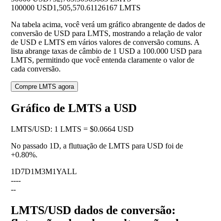
100000 USD
1,505,570.61126167 LMTS
Na tabela acima, você verá um gráfico abrangente de dados de
conversão de USD para LMTS, mostrando a relação de valor
de USD e LMTS em vários valores de conversão comuns. A
lista abrange taxas de câmbio de 1 USD a 100.000 USD para
LMTS, permitindo que você entenda claramente o valor de
cada conversão.
Compre LMTS agora
Gráfico de LMTS a USD
LMTS
/
USD
:
1 LMTS = $0.0664 USD
No passado 1D, a flutuação de LMTS para USD foi de
+0.80%
.
1D
7D
1M
3M
1Y
ALL
--
--
--
LMTS/USD dados de conversão: