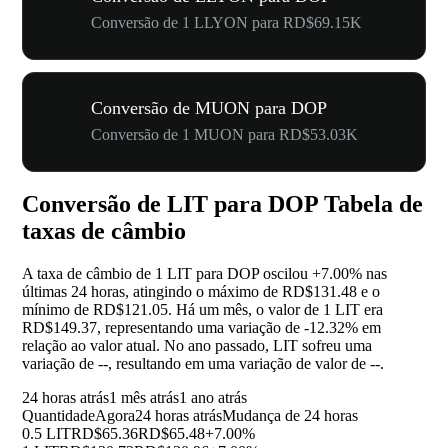
Conversão de 1 LLYON para RD$69.15K
Conversão de MUON para DOP
Conversão de 1 MUON para RD$53.03K
Conversão de LIT para DOP Tabela de
taxas de câmbio
A taxa de câmbio de 1 LIT para DOP oscilou
+7.00%
nas
últimas 24 horas, atingindo o máximo de RD$131.48 e o
mínimo de RD$121.05. Há um mês, o valor de 1 LIT era
RD$149.37, representando uma variação de
-12.32%
em
relação ao valor atual. No ano passado, LIT sofreu uma
variação de
--
, resultando em uma variação de valor de
--
.
24 horas atrás
1 mês atrás
1 ano atrás
Quantidade
Agora
24 horas atrás
Mudança de 24 horas
0.5 LIT
RD$65.36
RD$65.48
+7.00%