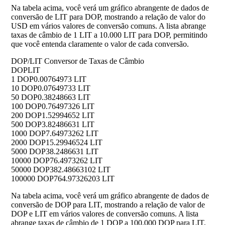
Na tabela acima, você verá um gráfico abrangente de dados de
conversão de LIT para DOP, mostrando a relação de valor do
USD em vários valores de conversão comuns. A lista abrange
taxas de câmbio de 1 LIT a 10.000 LIT para DOP, permitindo
que você entenda claramente o valor de cada conversão.
DOP/LIT Conversor de Taxas de Câmbio
DOP
LIT
1 DOP
0.00764973 LIT
10 DOP
0.07649733 LIT
50 DOP
0.38248663 LIT
100 DOP
0.76497326 LIT
200 DOP
1.52994652 LIT
500 DOP
3.82486631 LIT
1000 DOP
7.64973262 LIT
2000 DOP
15.29946524 LIT
5000 DOP
38.2486631 LIT
10000 DOP
76.4973262 LIT
50000 DOP
382.48663102 LIT
100000 DOP
764.97326203 LIT
Na tabela acima, você verá um gráfico abrangente de dados de
conversão de DOP para LIT, mostrando a relação de valor de
DOP e LIT em vários valores de conversão comuns. A lista
abrange taxas de câmbio de 1 DOP a 100.000 DOP para LIT,