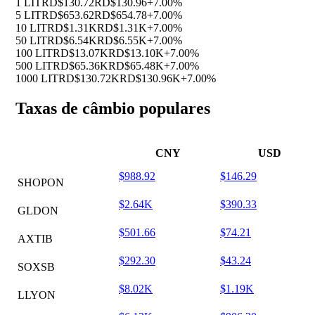
1 LIT
RD$130.72
RD$130.96
+7.00%
5 LIT
RD$653.62
RD$654.78
+7.00%
10 LIT
RD$1.31K
RD$1.31K
+7.00%
50 LIT
RD$6.54K
RD$6.55K
+7.00%
100 LIT
RD$13.07K
RD$13.10K
+7.00%
500 LIT
RD$65.36K
RD$65.48K
+7.00%
1000 LIT
RD$130.72K
RD$130.96K
+7.00%
Taxas de câmbio populares
CNY
USD
$988.92
$146.29
SHOPON
$2.64K
$390.33
GLDON
$501.66
$74.21
AXTIB
$292.30
$43.24
SOXSB
$8.02K
$1.19K
LLYON