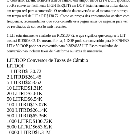
O conversor LBank fornece a taxa de câmbio em tempo real de LIT e DOP, ajudando
você a converter facilmente LIGHTER(LIT) em DOP. Esta ferramenta utiliza dados
em tempo real para a conversão. O resultado da conversão atual mostra que o preço
em tempo real de LIT é RD$130.72. Como os preços das criptomoedas oscilam com
frequência, recomendamos que você consulte esta página antes de negociar para ver
os resultados de conversão mais recentes.
1 LIT está atualmente avaliado em RD$130.72, o que significa que comprar 5 LIT
custará RD$653.62. Da mesma forma, 1 DOP pode ser convertido para 0.00764973
LIT e 50 DOP pode ser convertido para 0.3824865 LIT. Esses resultados de
conversão não incluem taxas de plataforma ou taxas de mineração.
LIT/DOP Conversor de Taxas de Câmbio
LIT
DOP
1 LIT
RD$130.72
2 LIT
RD$261.45
5 LIT
RD$653.62
10 LIT
RD$1.31K
20 LIT
RD$2.61K
50 LIT
RD$6.54K
100 LIT
RD$13.07K
200 LIT
RD$26.14K
500 LIT
RD$65.36K
1000 LIT
RD$130.72K
5000 LIT
RD$653.62K
10000 LIT
RD$1.31M