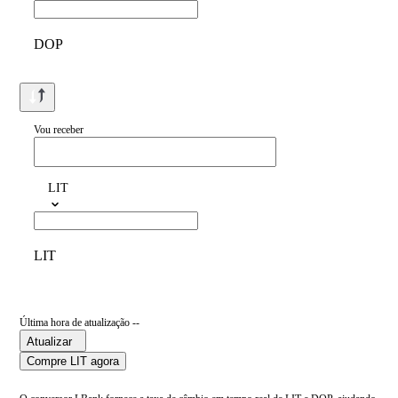
DOP
Vou receber
LIT
LIT
Última hora de atualização --
Atualizar
Compre LIT agora