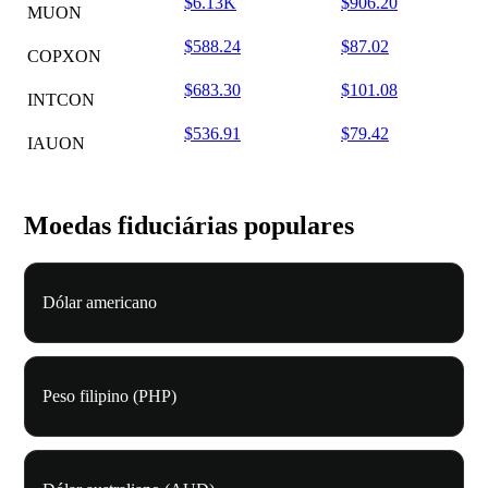
$6.13K
$906.20
MUON
$588.24
$87.02
COPXON
$683.30
$101.08
INTCON
$536.91
$79.42
IAUON
Moedas fiduciárias populares
Dólar americano
Peso filipino (PHP)