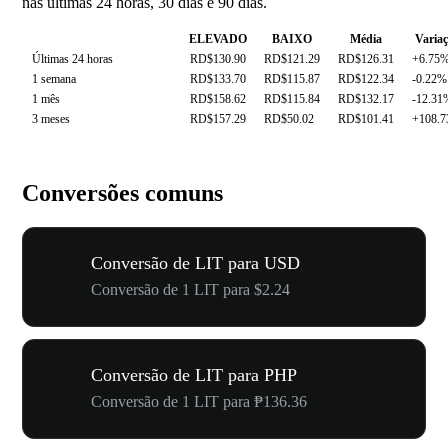
nas últimas 24 horas, 30 dias e 90 dias.
ELEVADO
BAIXO
Média
Varia
Últimas 24 horas
RD$130.90
RD$121.29
RD$126.31
+6.75
1 semana
RD$133.70
RD$115.87
RD$122.34
-0.22%
1 mês
RD$158.62
RD$115.84
RD$132.17
-12.31
3 meses
RD$157.29
RD$50.02
RD$101.41
+108.
Conversões comuns
Conversão de LIT para USD
Conversão de 1 LIT para $2.24
Conversão de LIT para PHP
Conversão de 1 LIT para ₱136.36