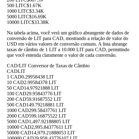
500 LIT
C$1.67K
1000 LIT
C$3.34K
5000 LIT
C$16.69K
10000 LIT
C$33.38K
Na tabela acima, você verá um gráfico abrangente de dados de
conversão de LIT para CAD, mostrando a relação de valor do
USD em vários valores de conversão comuns. A lista abrange
taxas de câmbio de 1 LIT a 10.000 LIT para CAD, permitindo
que você entenda claramente o valor de cada conversão.
CAD/LIT Conversor de Taxas de Câmbio
CAD
LIT
1 CAD
0.29958438 LIT
10 CAD
2.99584378 LIT
50 CAD
14.97921888 LIT
100 CAD
29.95843776 LIT
200 CAD
59.91687552 LIT
500 CAD
149.79218881 LIT
1000 CAD
299.58437761 LIT
2000 CAD
599.16875522 LIT
5000 CAD
1,497.92188805 LIT
10000 CAD
2,995.84377611 LIT
50000 CAD
14,979.21888053 LIT
100000 CAD
29,958.43776107 LIT