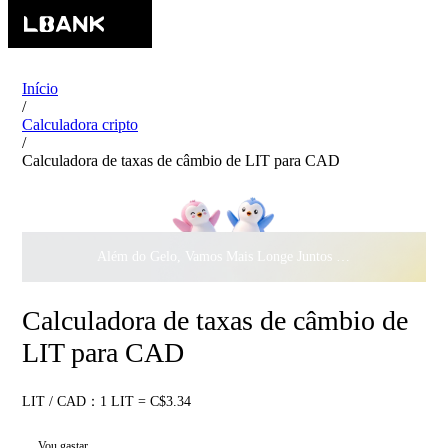
Início
/
Calculadora cripto
/
Calculadora de taxas de câmbio de LIT para CAD
Além do Gelo, Vamos Mais Longe Juntos ·
$500.000
ao Dar 
Calculadora de taxas de câmbio de
LIT para CAD
LIT / CAD：1 LIT = C$3.34
Vou gastar