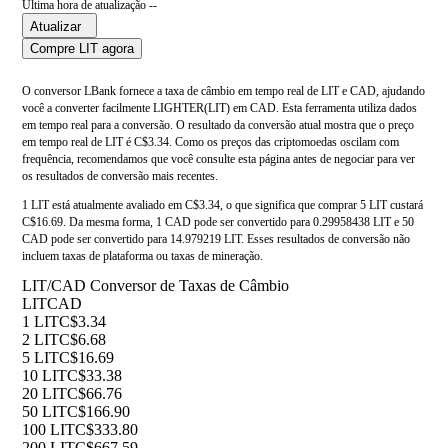
Última hora de atualização --
Atualizar
Compre LIT agora
O conversor LBank fornece a taxa de câmbio em tempo real de LIT e CAD, ajudando
você a converter facilmente LIGHTER(LIT) em CAD. Esta ferramenta utiliza dados
em tempo real para a conversão. O resultado da conversão atual mostra que o preço
em tempo real de LIT é C$3.34. Como os preços das criptomoedas oscilam com
frequência, recomendamos que você consulte esta página antes de negociar para ver
os resultados de conversão mais recentes.
1 LIT está atualmente avaliado em C$3.34, o que significa que comprar 5 LIT custará
C$16.69. Da mesma forma, 1 CAD pode ser convertido para 0.29958438 LIT e 50
CAD pode ser convertido para 14.979219 LIT. Esses resultados de conversão não
incluem taxas de plataforma ou taxas de mineração.
LIT/CAD Conversor de Taxas de Câmbio
LIT
CAD
1 LIT
C$3.34
2 LIT
C$6.68
5 LIT
C$16.69
10 LIT
C$33.38
20 LIT
C$66.76
50 LIT
C$166.90
100 LIT
C$333.80
200 LIT
C$667.59