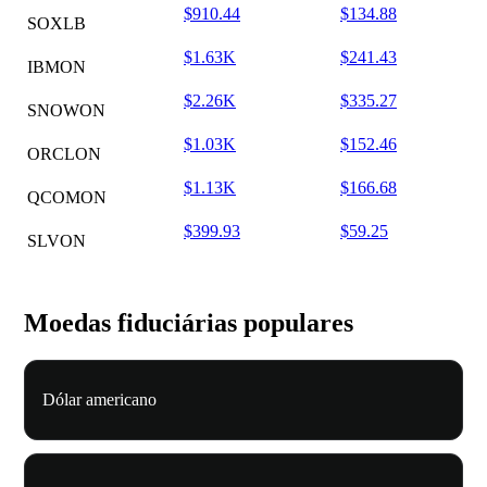
$910.44
$134.88
SOXLB
$1.63K
$241.43
IBMON
$2.26K
$335.27
SNOWON
$1.03K
$152.46
ORCLON
$1.13K
$166.68
QCOMON
$399.93
$59.25
SLVON
Moedas fiduciárias populares
Dólar americano