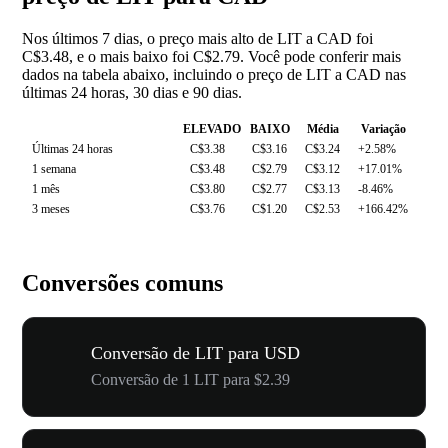
Nos últimos 7 dias, o preço mais alto de LIT a CAD foi
C$3.48, e o mais baixo foi C$2.79. Você pode conferir mais
dados na tabela abaixo, incluindo o preço de LIT a CAD nas
últimas 24 horas, 30 dias e 90 dias.
ELEVADO
BAIXO
Média
Variação
Últimas 24 horas
C$3.38
C$3.16
C$3.24
+2.58%
1 semana
C$3.48
C$2.79
C$3.12
+17.01%
1 mês
C$3.80
C$2.77
C$3.13
-8.46%
3 meses
C$3.76
C$1.20
C$2.53
+166.42%
Conversões comuns
Conversão de LIT para USD
Conversão de 1 LIT para $2.39