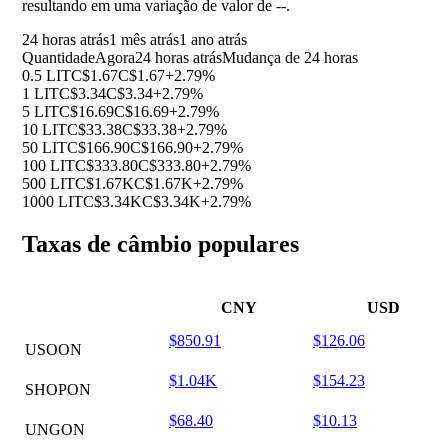
resultando em uma variação de valor de
--
.
24 horas atrás
1 mês atrás
1 ano atrás
Quantidade
Agora
24 horas atrás
Mudança de 24 horas
0.5 LIT
C$1.67
C$1.67
+2.79%
1 LIT
C$3.34
C$3.34
+2.79%
5 LIT
C$16.69
C$16.69
+2.79%
10 LIT
C$33.38
C$33.38
+2.79%
50 LIT
C$166.90
C$166.90
+2.79%
100 LIT
C$333.80
C$333.80
+2.79%
500 LIT
C$1.67K
C$1.67K
+2.79%
1000 LIT
C$3.34K
C$3.34K
+2.79%
Taxas de câmbio populares
CNY
USD
$850.91
$126.06
USOON
$1.04K
$154.23
SHOPON
$68.40
$10.13
UNGON