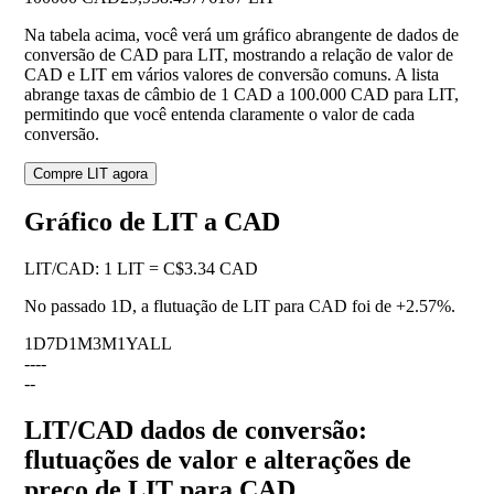
Na tabela acima, você verá um gráfico abrangente de dados de
conversão de CAD para LIT, mostrando a relação de valor de
CAD e LIT em vários valores de conversão comuns. A lista
abrange taxas de câmbio de 1 CAD a 100.000 CAD para LIT,
permitindo que você entenda claramente o valor de cada
conversão.
Compre LIT agora
Gráfico de LIT a CAD
LIT
/
CAD
:
1 LIT = C$3.34 CAD
No passado 1D, a flutuação de LIT para CAD foi de
+2.57%
.
1D
7D
1M
3M
1Y
ALL
--
--
--
LIT/CAD dados de conversão:
flutuações de valor e alterações de
preço de LIT para CAD