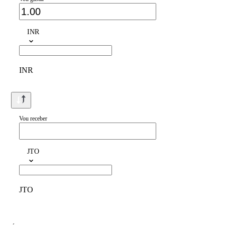
INR
INR
Vou receber
JTO
JTO