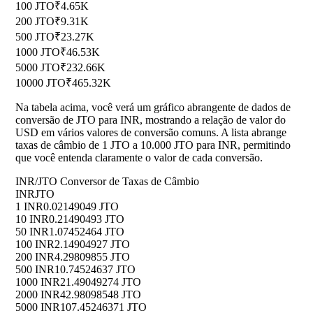
100 JTO
₹4.65K
200 JTO
₹9.31K
500 JTO
₹23.27K
1000 JTO
₹46.53K
5000 JTO
₹232.66K
10000 JTO
₹465.32K
Na tabela acima, você verá um gráfico abrangente de dados de
conversão de JTO para INR, mostrando a relação de valor do
USD em vários valores de conversão comuns. A lista abrange
taxas de câmbio de 1 JTO a 10.000 JTO para INR, permitindo
que você entenda claramente o valor de cada conversão.
INR/JTO Conversor de Taxas de Câmbio
INR
JTO
1 INR
0.02149049 JTO
10 INR
0.21490493 JTO
50 INR
1.07452464 JTO
100 INR
2.14904927 JTO
200 INR
4.29809855 JTO
500 INR
10.74524637 JTO
1000 INR
21.49049274 JTO
2000 INR
42.98098548 JTO
5000 INR
107.45246371 JTO