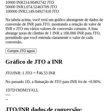
10000 INR
214.90492742 JTO
50000 INR
1,074.52463709 JTO
100000 INR
2,149.04927418 JTO
Na tabela acima, você verá um gráfico abrangente de dados de
conversão de INR para JTO, mostrando a relação de valor de
INR e JTO em vários valores de conversão comuns. A lista
abrange taxas de câmbio de 1 INR a 100.000 INR para JTO,
permitindo que você entenda claramente o valor de cada
conversão.
Compre JTO agora
Gráfico de JTO a INR
JTO
/
INR
:
1 JTO = ₹46.53 INR
No passado 1D, a flutuação de JTO para INR foi de
+0.90%
.
1D
7D
1M
3M
1Y
ALL
--
--
--
JTO/INR dados de conversão: