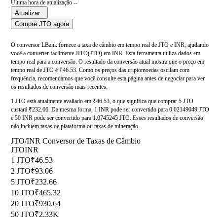
Última hora de atualização --
Atualizar
Compre JTO agora
O conversor LBank fornece a taxa de câmbio em tempo real de JTO e INR, ajudando
você a converter facilmente JITO(JTO) em INR. Esta ferramenta utiliza dados em
tempo real para a conversão. O resultado da conversão atual mostra que o preço em
tempo real de JTO é ₹46.53. Como os preços das criptomoedas oscilam com
frequência, recomendamos que você consulte esta página antes de negociar para ver
os resultados de conversão mais recentes.
1 JTO está atualmente avaliado em ₹46.53, o que significa que comprar 5 JTO
custará ₹232.66. Da mesma forma, 1 INR pode ser convertido para 0.02149049 JTO
e 50 INR pode ser convertido para 1.0745245 JTO. Esses resultados de conversão
não incluem taxas de plataforma ou taxas de mineração.
JTO/INR Conversor de Taxas de Câmbio
JTO
INR
1 JTO
₹46.53
2 JTO
₹93.06
5 JTO
₹232.66
10 JTO
₹465.32
20 JTO
₹930.64
50 JTO
₹2.33K