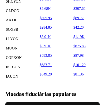
SHOPON
$2.68K
$397.62
GLDON
$605.95
$89.77
AXTIB
$284.85
$42.20
SOXSB
$8.01K
$1.19K
LLYON
$5.91K
$875.88
MUON
$593.85
$87.98
COPXON
$683.71
$101.29
INTCON
$549.20
$81.36
IAUON
Moedas fiduciárias populares