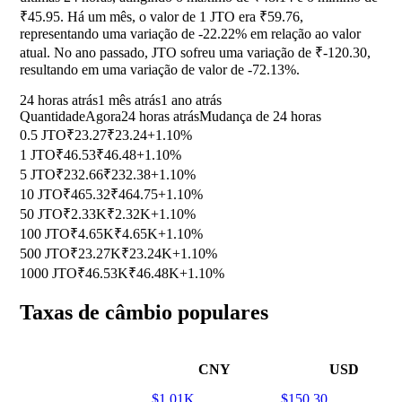
₹45.95. Há um mês, o valor de 1 JTO era ₹59.76,
representando uma variação de
-22.22%
em relação ao valor
atual. No ano passado, JTO sofreu uma variação de ₹-120.30,
resultando em uma variação de valor de
-72.13%
.
24 horas atrás
1 mês atrás
1 ano atrás
Quantidade
Agora
24 horas atrás
Mudança de 24 horas
0.5 JTO
₹23.27
₹23.24
+1.10%
1 JTO
₹46.53
₹46.48
+1.10%
5 JTO
₹232.66
₹232.38
+1.10%
10 JTO
₹465.32
₹464.75
+1.10%
50 JTO
₹2.33K
₹2.32K
+1.10%
100 JTO
₹4.65K
₹4.65K
+1.10%
500 JTO
₹23.27K
₹23.24K
+1.10%
1000 JTO
₹46.53K
₹46.48K
+1.10%
Taxas de câmbio populares
CNY
USD
$1.01K
$150.30