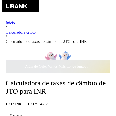
Início
/
Calculadora cripto
/
Calculadora de taxas de câmbio de JTO para INR
Além do Gelo, Vamos Mais Longe Juntos ·
$500.000
ao Dar 
Calculadora de taxas de câmbio de
JTO para INR
JTO / INR：1 JTO = ₹46.53
Vou gastar