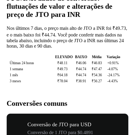
flutuações de valor e alterações de
preço de JTO para INR
Nos últimos 7 dias, o preço mais alto de JTO a INR foi ₹49.73,
e o mais baixo foi ₹44.74. Você pode conferir mais dados na
tabela abaixo, incluindo o preço de JTO a INR nas últimas 24
horas, 30 dias e 90 dias.
ELEVADO
BAIXO
Média
Variação
Últimas 24 horas
₹48.11
₹46.06
₹46.83
+0.91%
1 semana
₹49.73
₹44.74
₹47.47
-4.07%
1 mês
₹64.18
₹44.74
₹54.36
-24.17%
3 meses
₹78.04
₹38.91
₹56.27
-4.43%
Conversões comuns
Conversão de JTO para USD
Conversão de 1 JTO para $0.4891