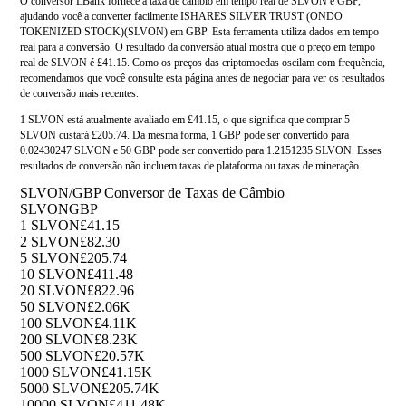
O conversor LBank fornece a taxa de câmbio em tempo real de SLVON e GBP,
ajudando você a converter facilmente ISHARES SILVER TRUST (ONDO
TOKENIZED STOCK)(SLVON) em GBP. Esta ferramenta utiliza dados em tempo
real para a conversão. O resultado da conversão atual mostra que o preço em tempo
real de SLVON é £41.15. Como os preços das criptomoedas oscilam com frequência,
recomendamos que você consulte esta página antes de negociar para ver os resultados
de conversão mais recentes.
1 SLVON está atualmente avaliado em £41.15, o que significa que comprar 5
SLVON custará £205.74. Da mesma forma, 1 GBP pode ser convertido para
0.02430247 SLVON e 50 GBP pode ser convertido para 1.2151235 SLVON. Esses
resultados de conversão não incluem taxas de plataforma ou taxas de mineração.
SLVON/GBP Conversor de Taxas de Câmbio
SLVON
GBP
1 SLVON
£41.15
2 SLVON
£82.30
5 SLVON
£205.74
10 SLVON
£411.48
20 SLVON
£822.96
50 SLVON
£2.06K
100 SLVON
£4.11K
200 SLVON
£8.23K
500 SLVON
£20.57K
1000 SLVON
£41.15K
5000 SLVON
£205.74K
10000 SLVON
£411.48K