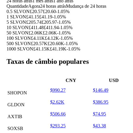
24 horas atrás
1 mês atrás
1 ano atrás
Quantidade
Agora
24 horas atrás
Mudança de 24 horas
0.5 SLVON
£20.57
£20.60
-1.05%
1 SLVON
£41.15
£41.19
-1.05%
5 SLVON
£205.74
£205.97
-1.05%
10 SLVON
£411.48
£411.94
-1.05%
50 SLVON
£2.06K
£2.06K
-1.05%
100 SLVON
£4.11K
£4.12K
-1.05%
500 SLVON
£20.57K
£20.60K
-1.05%
1000 SLVON
£41.15K
£41.19K
-1.05%
Taxas de câmbio populares
CNY
USD
$990.27
$146.49
SHOPON
$2.62K
$386.95
GLDON
$506.66
$74.95
AXTIB
$293.25
$43.38
SOXSB