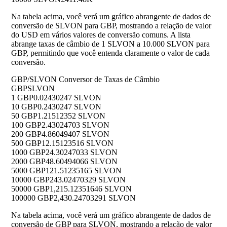
Na tabela acima, você verá um gráfico abrangente de dados de
conversão de SLVON para GBP, mostrando a relação de valor
do USD em vários valores de conversão comuns. A lista
abrange taxas de câmbio de 1 SLVON a 10.000 SLVON para
GBP, permitindo que você entenda claramente o valor de cada
conversão.
GBP/SLVON Conversor de Taxas de Câmbio
GBP
SLVON
1 GBP
0.02430247 SLVON
10 GBP
0.2430247 SLVON
50 GBP
1.21512352 SLVON
100 GBP
2.43024703 SLVON
200 GBP
4.86049407 SLVON
500 GBP
12.15123516 SLVON
1000 GBP
24.30247033 SLVON
2000 GBP
48.60494066 SLVON
5000 GBP
121.51235165 SLVON
10000 GBP
243.02470329 SLVON
50000 GBP
1,215.12351646 SLVON
100000 GBP
2,430.24703291 SLVON
Na tabela acima, você verá um gráfico abrangente de dados de
conversão de GBP para SLVON, mostrando a relação de valor