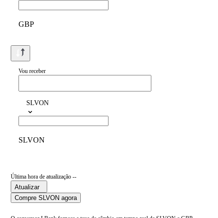
GBP
Vou receber
SLVON
SLVON
Última hora de atualização --
Atualizar
Compre SLVON agora