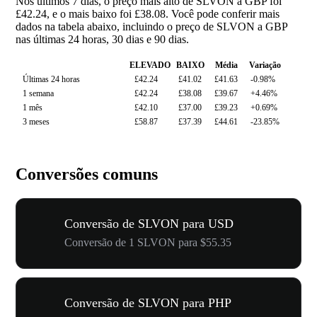
Nos últimos 7 dias, o preço mais alto de SLVON a GBP foi
£42.24, e o mais baixo foi £38.08. Você pode conferir mais
dados na tabela abaixo, incluindo o preço de SLVON a GBP
nas últimas 24 horas, 30 dias e 90 dias.
ELEVADO
BAIXO
Média
Variação
Últimas 24 horas
£42.24
£41.02
£41.63
-0.98%
1 semana
£42.24
£38.08
£39.67
+4.46%
1 mês
£42.10
£37.00
£39.23
+0.69%
3 meses
£58.87
£37.39
£44.61
-23.85%
Conversões comuns
Conversão de SLVON para USD
Conversão de 1 SLVON para $55.35
Conversão de SLVON para PHP