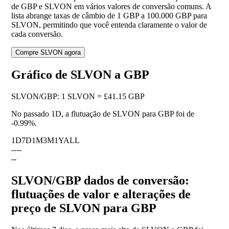
de GBP e SLVON em vários valores de conversão comuns. A
lista abrange taxas de câmbio de 1 GBP a 100.000 GBP para
SLVON, permitindo que você entenda claramente o valor de
cada conversão.
Compre SLVON agora
Gráfico de SLVON a GBP
SLVON
/
GBP
:
1 SLVON = £41.15 GBP
No passado 1D, a flutuação de SLVON para GBP foi de
-0.99%
.
1D
7D
1M
3M
1Y
ALL
--
--
--
SLVON/GBP dados de conversão:
flutuações de valor e alterações de
preço de SLVON para GBP