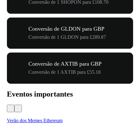
Conversão de 1 SHOPON para £108.70
Conversão de GLDON para GBP
Conversão de 1 GLDON para £289.87
Conversão de AXTIB para GBP
Conversão de 1 AXTIB para £55.18
Eventos importantes
Verão dos Memes Ethereum
Ca