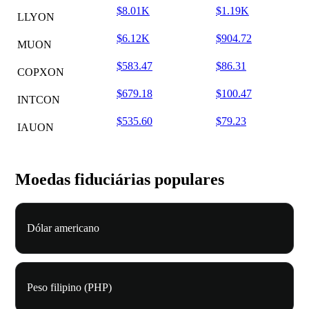
$8.01K
$1.19K
LLYON
$6.12K
$904.72
MUON
$583.47
$86.31
COPXON
$679.18
$100.47
INTCON
$535.60
$79.23
IAUON
Moedas fiduciárias populares
Dólar americano
Peso filipino (PHP)