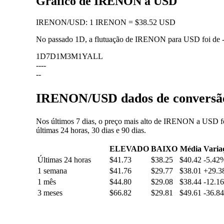
Gráfico de IRENON a USD
IRENON
/
USD
:
1 IRENON = $38.52 USD
No passado 1D, a flutuação de IRENON para USD foi de
1D
7D
1M
3M
1Y
ALL
--
--
--
IRENON/USD dados de conversão:
Nos últimos 7 dias, o preço mais alto de IRENON a USD fo
últimas 24 horas, 30 dias e 90 dias.
ELEVADO
BAIXO
Média
Varia
Últimas 24 horas
$41.73
$38.25
$40.42
-5.42
1 semana
$41.76
$29.77
$38.01
+29.
1 mês
$44.80
$29.08
$38.44
-12.1
3 meses
$66.82
$29.81
$49.61
-36.8