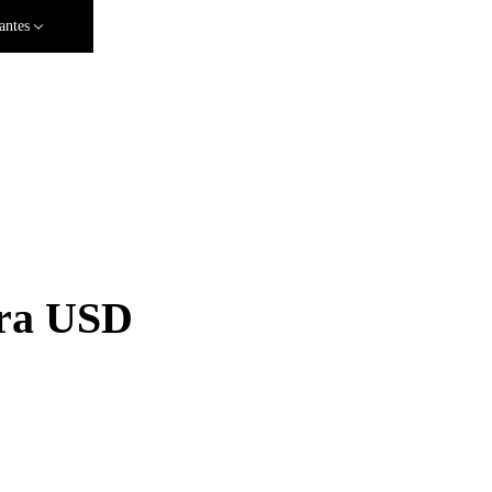
antes
ara USD