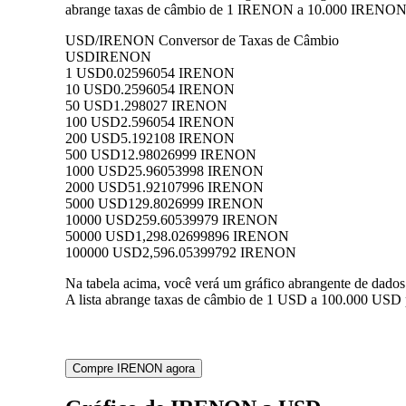
abrange taxas de câmbio de 1 IRENON a 10.000 IRENON pa
USD/IRENON Conversor de Taxas de Câmbio
USD
IRENON
1 USD
0.02596054 IRENON
10 USD
0.2596054 IRENON
50 USD
1.298027 IRENON
100 USD
2.596054 IRENON
200 USD
5.192108 IRENON
500 USD
12.98026999 IRENON
1000 USD
25.96053998 IRENON
2000 USD
51.92107996 IRENON
5000 USD
129.8026999 IRENON
10000 USD
259.60539979 IRENON
50000 USD
1,298.02699896 IRENON
100000 USD
2,596.05399792 IRENON
Na tabela acima, você verá um gráfico abrangente de da
A lista abrange taxas de câmbio de 1 USD a 100.000 USD 
Compre IRENON agora