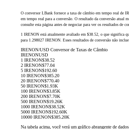
O conversor LBank fornece a taxa de câmbio em tempo real d
em tempo real para a conversão. O resultado da conversão atual
consulte esta página antes de negociar para ver os resultados de co
1 IRENON está atualmente avaliado em $38.52, o que significa
para 1.298027 IRENON. Esses resultados de conversão não inclue
IRENON/USD Conversor de Taxas de Câmbio
IRENON
USD
1 IRENON
$38.52
2 IRENON
$77.04
5 IRENON
$192.60
10 IRENON
$385.20
20 IRENON
$770.40
50 IRENON
$1.93K
100 IRENON
$3.85K
200 IRENON
$7.70K
500 IRENON
$19.26K
1000 IRENON
$38.52K
5000 IRENON
$192.60K
10000 IRENON
$385.20K
Na tabela acima, você verá um gráfico abrangente de dad