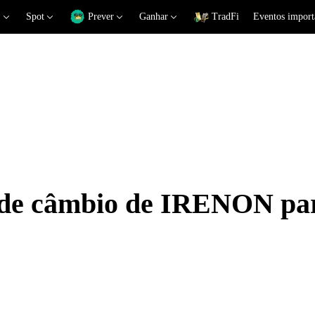
Spot
Prever
Ganhar
TradFi
Eventos import
s de câmbio de IRENON p