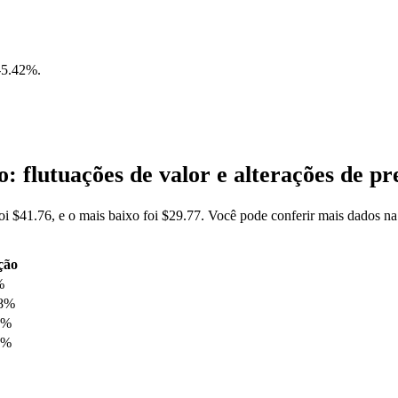
-5.42%
.
 flutuações de valor e alterações de 
i $41.76, e o mais baixo foi $29.77. Você pode conferir mais dados 
ção
%
38%
6%
4%