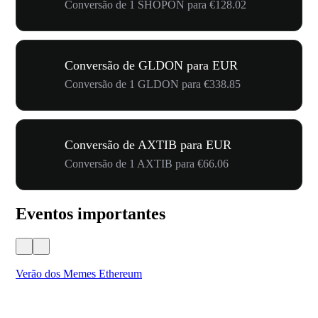
Conversão de 1 SHOPON para €128.02
Conversão de GLDON para EUR
Conversão de 1 GLDON para €338.85
Conversão de AXTIB para EUR
Conversão de 1 AXTIB para €66.06
Eventos importantes
Verão dos Memes Ethereum
Ca