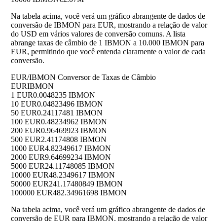
Na tabela acima, você verá um gráfico abrangente de dados de
conversão de IBMON para EUR, mostrando a relação de valor
do USD em vários valores de conversão comuns. A lista
abrange taxas de câmbio de 1 IBMON a 10.000 IBMON para
EUR, permitindo que você entenda claramente o valor de cada
conversão.
EUR/IBMON Conversor de Taxas de Câmbio
EUR
IBMON
1 EUR
0.0048235 IBMON
10 EUR
0.04823496 IBMON
50 EUR
0.24117481 IBMON
100 EUR
0.48234962 IBMON
200 EUR
0.96469923 IBMON
500 EUR
2.41174808 IBMON
1000 EUR
4.82349617 IBMON
2000 EUR
9.64699234 IBMON
5000 EUR
24.11748085 IBMON
10000 EUR
48.2349617 IBMON
50000 EUR
241.17480849 IBMON
100000 EUR
482.34961698 IBMON
Na tabela acima, você verá um gráfico abrangente de dados de
conversão de EUR para IBMON, mostrando a relação de valor