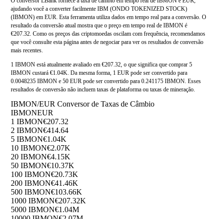
O conversor LBank fornece a taxa de câmbio em tempo real de IBMON e EUR,
ajudando você a converter facilmente IBM (ONDO TOKENIZED STOCK)
(IBMON) em EUR. Esta ferramenta utiliza dados em tempo real para a conversão. O
resultado da conversão atual mostra que o preço em tempo real de IBMON é
€207.32. Como os preços das criptomoedas oscilam com frequência, recomendamos
que você consulte esta página antes de negociar para ver os resultados de conversão
mais recentes.
1 IBMON está atualmente avaliado em €207.32, o que significa que comprar 5
IBMON custará €1.04K. Da mesma forma, 1 EUR pode ser convertido para
0.0048235 IBMON e 50 EUR pode ser convertido para 0.241175 IBMON. Esses
resultados de conversão não incluem taxas de plataforma ou taxas de mineração.
IBMON/EUR Conversor de Taxas de Câmbio
IBMON
EUR
1 IBMON
€207.32
2 IBMON
€414.64
5 IBMON
€1.04K
10 IBMON
€2.07K
20 IBMON
€4.15K
50 IBMON
€10.37K
100 IBMON
€20.73K
200 IBMON
€41.46K
500 IBMON
€103.66K
1000 IBMON
€207.32K
5000 IBMON
€1.04M
10000 IBMON
€2.07M