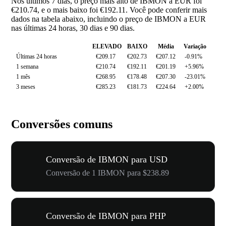
Nos últimos 7 dias, o preço mais alto de IBMON a EUR foi
€210.74, e o mais baixo foi €192.11. Você pode conferir mais
dados na tabela abaixo, incluindo o preço de IBMON a EUR
nas últimas 24 horas, 30 dias e 90 dias.
ELEVADO
BAIXO
Média
Variação
Últimas 24 horas
€209.17
€202.73
€207.12
-0.91%
1 semana
€210.74
€192.11
€201.19
+5.96%
1 mês
€268.95
€178.48
€207.30
-23.01%
3 meses
€285.23
€181.73
€224.64
+2.00%
Conversões comuns
Conversão de IBMON para USD
Conversão de 1 IBMON para $238.89
Conversão de IBMON para PHP