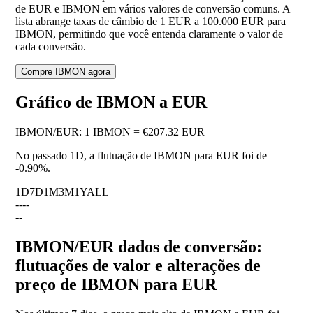
de EUR e IBMON em vários valores de conversão comuns. A
lista abrange taxas de câmbio de 1 EUR a 100.000 EUR para
IBMON, permitindo que você entenda claramente o valor de
cada conversão.
Compre IBMON agora
Gráfico de IBMON a EUR
IBMON
/
EUR
:
1 IBMON = €207.32 EUR
No passado 1D, a flutuação de IBMON para EUR foi de
-0.90%
.
1D
7D
1M
3M
1Y
ALL
--
--
--
IBMON/EUR dados de conversão:
flutuações de valor e alterações de
preço de IBMON para EUR