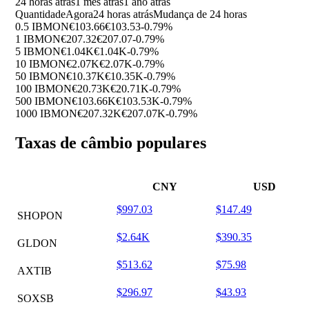
24 horas atrás
1 mês atrás
1 ano atrás
Quantidade
Agora
24 horas atrás
Mudança de 24 horas
0.5 IBMON
€103.66
€103.53
-0.79%
1 IBMON
€207.32
€207.07
-0.79%
5 IBMON
€1.04K
€1.04K
-0.79%
10 IBMON
€2.07K
€2.07K
-0.79%
50 IBMON
€10.37K
€10.35K
-0.79%
100 IBMON
€20.73K
€20.71K
-0.79%
500 IBMON
€103.66K
€103.53K
-0.79%
1000 IBMON
€207.32K
€207.07K
-0.79%
Taxas de câmbio populares
CNY
USD
$997.03
$147.49
SHOPON
$2.64K
$390.35
GLDON
$513.62
$75.98
AXTIB
$296.97
$43.93
SOXSB