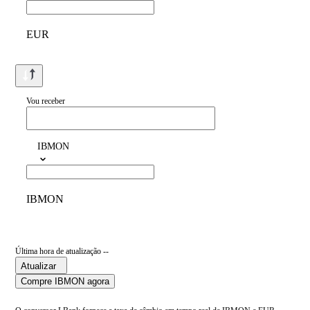
EUR
Vou receber
IBMON
IBMON
Última hora de atualização --
Atualizar
Compre IBMON agora