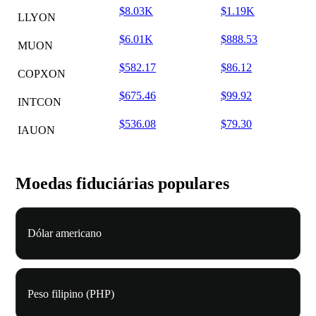
$8.03K
$1.19K
LLYON
$6.01K
$888.53
MUON
$582.17
$86.12
COPXON
$675.46
$99.92
INTCON
$536.08
$79.30
IAUON
Moedas fiduciárias populares
Dólar americano
Peso filipino (PHP)