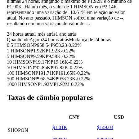
últimas 24 horas, atingindo o máximo de ₱1.92K e o mínimo de
₱1.90K. Há um mês, o valor de 1 HIMSON era ₱2.14K,
representando uma variação de
-10.61%
em relação ao valor
atual. No ano passado, HIMSON sofreu uma variação de
--
,
resultando em uma variação de valor de
--
.
24 horas atrás
1 mês atrás
1 ano atrás
Quantidade
Agora
24 horas atrás
Mudança de 24 horas
0.5 HIMSON
₱958.54
₱958.23
-0.22%
1 HIMSON
₱1.92K
₱1.92K
-0.22%
5 HIMSON
₱9.59K
₱9.58K
-0.22%
10 HIMSON
₱19.17K
₱19.16K
-0.22%
50 HIMSON
₱95.85K
₱95.82K
-0.22%
100 HIMSON
₱191.71K
₱191.65K
-0.22%
500 HIMSON
₱958.54K
₱958.23K
-0.22%
1000 HIMSON
₱1.92M
₱1.92M
-0.22%
Taxas de câmbio populares
CNY
USD
$1.01K
$149.03
SHOPON