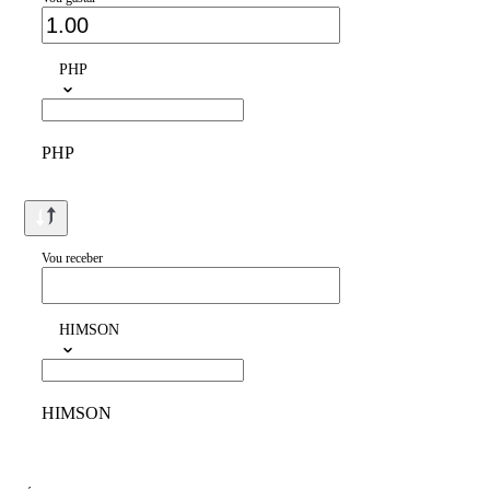
PHP
PHP
Vou receber
HIMSON
HIMSON