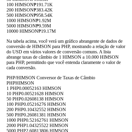
100 HIMSON
₱191.71K
200 HIMSON
₱383.42K
500 HIMSON
₱958.54K
1000 HIMSON
₱1.92M
5000 HIMSON
₱9.59M
10000 HIMSON
₱19.17M
Na tabela acima, você verá um gráfico abrangente de dados de
conversão de HIMSON para PHP, mostrando a relação de valor
do USD em vários valores de conversão comuns. A lista
abrange taxas de câmbio de 1 HIMSON a 10.000 HIMSON
para PHP, permitindo que você entenda claramente o valor de
cada conversão.
PHP/HIMSON Conversor de Taxas de Câmbio
PHP
HIMSON
1 PHP
0.00052163 HIMSON
10 PHP
0.00521628 HIMSON
50 PHP
0.02608138 HIMSON
100 PHP
0.05216276 HIMSON
200 PHP
0.10432552 HIMSON
500 PHP
0.26081381 HIMSON
1000 PHP
0.52162761 HIMSON
2000 PHP
1.04325522 HIMSON
5000 PHP
2.60813806 HIMSON