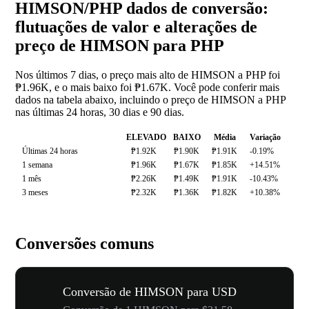
HIMSON/PHP dados de conversão:
flutuações de valor e alterações de
preço de HIMSON para PHP
Nos últimos 7 dias, o preço mais alto de HIMSON a PHP foi
₱1.96K, e o mais baixo foi ₱1.67K. Você pode conferir mais
dados na tabela abaixo, incluindo o preço de HIMSON a PHP
nas últimas 24 horas, 30 dias e 90 dias.
ELEVADO
BAIXO
Média
Variação
Últimas 24 horas
₱1.92K
₱1.90K
₱1.91K
-0.19%
1 semana
₱1.96K
₱1.67K
₱1.85K
+14.51%
1 mês
₱2.26K
₱1.49K
₱1.91K
-10.43%
3 meses
₱2.32K
₱1.36K
₱1.82K
+10.38%
Conversões comuns
Conversão de HIMSON para USD