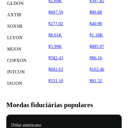
$2.69K
$397.82
GLDON
$607.59
$89.88
AXTIB
$277.02
$40.98
SOXSB
$8.01K
$1.18K
LLYON
$5.99K
$885.97
MUON
$582.43
$86.16
COPXON
$692.63
$102.46
INTCON
$551.10
$81.52
IAUON
Moedas fiduciárias populares
Dólar americano