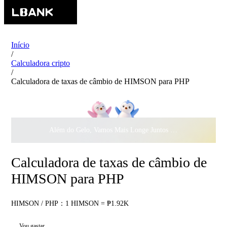
Início
/
Calculadora cripto
/
Calculadora de taxas de câmbio de HIMSON para PHP
Além do Gelo, Vamos Mais Longe Juntos ·
$500.000
ao Dar 
Calculadora de taxas de câmbio de
HIMSON para PHP
HIMSON / PHP：1 HIMSON = ₱1.92K
Vou gastar