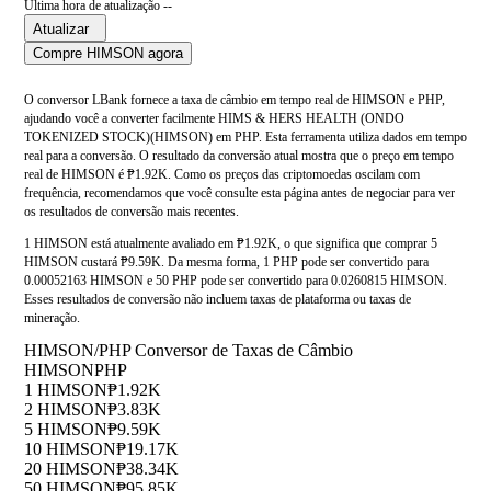
Última hora de atualização --
Atualizar
Compre HIMSON agora
O conversor LBank fornece a taxa de câmbio em tempo real de HIMSON e PHP,
ajudando você a converter facilmente HIMS & HERS HEALTH (ONDO
TOKENIZED STOCK)(HIMSON) em PHP. Esta ferramenta utiliza dados em tempo
real para a conversão. O resultado da conversão atual mostra que o preço em tempo
real de HIMSON é ₱1.92K. Como os preços das criptomoedas oscilam com
frequência, recomendamos que você consulte esta página antes de negociar para ver
os resultados de conversão mais recentes.
1 HIMSON está atualmente avaliado em ₱1.92K, o que significa que comprar 5
HIMSON custará ₱9.59K. Da mesma forma, 1 PHP pode ser convertido para
0.00052163 HIMSON e 50 PHP pode ser convertido para 0.0260815 HIMSON.
Esses resultados de conversão não incluem taxas de plataforma ou taxas de
mineração.
HIMSON/PHP Conversor de Taxas de Câmbio
HIMSON
PHP
1 HIMSON
₱1.92K
2 HIMSON
₱3.83K
5 HIMSON
₱9.59K
10 HIMSON
₱19.17K
20 HIMSON
₱38.34K
50 HIMSON
₱95.85K