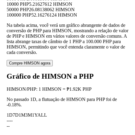
10000 PHP
5.21627612 HIMSON
50000 PHP
26.08138062 HIMSON
100000 PHP
52.16276124 HIMSON
Na tabela acima, você verá um gráfico abrangente de dados de
conversão de PHP para HIMSON, mostrando a relação de valor
de PHP e HIMSON em vários valores de conversão comuns. A
lista abrange taxas de câmbio de 1 PHP a 100.000 PHP para
HIMSON, permitindo que você entenda claramente o valor de
cada conversão.
Compre HIMSON agora
Gráfico de HIMSON a PHP
HIMSON
/
PHP
:
1 HIMSON = ₱1.92K PHP
No passado 1D, a flutuação de HIMSON para PHP foi de
-0.18%
.
1D
7D
1M
3M
1Y
ALL
--
--
--