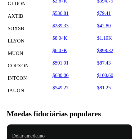
$2.67K
$394.79
GLDON
$536.81
$79.41
AXTIB
$289.33
$42.80
SOXSB
$8.04K
$1.19K
LLYON
$6.07K
$898.32
MUON
$591.01
$87.43
COPXON
$680.06
$100.60
INTCON
$549.27
$81.25
IAUON
Moedas fiduciárias populares
Dólar americano