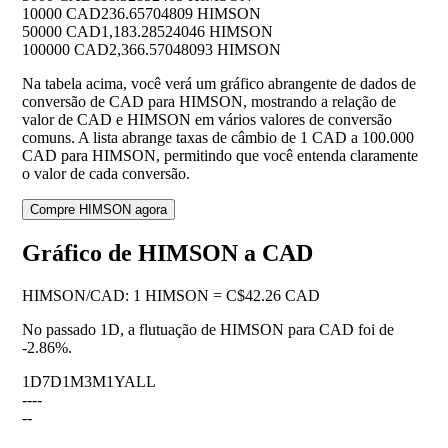
10000 CAD
236.65704809 HIMSON
50000 CAD
1,183.28524046 HIMSON
100000 CAD
2,366.57048093 HIMSON
Na tabela acima, você verá um gráfico abrangente de dados de
conversão de CAD para HIMSON, mostrando a relação de
valor de CAD e HIMSON em vários valores de conversão
comuns. A lista abrange taxas de câmbio de 1 CAD a 100.000
CAD para HIMSON, permitindo que você entenda claramente
o valor de cada conversão.
Compre HIMSON agora
Gráfico de HIMSON a CAD
HIMSON
/
CAD
:
1 HIMSON = C$42.26 CAD
No passado 1D, a flutuação de HIMSON para CAD foi de
-2.86%
.
1D
7D
1M
3M
1Y
ALL
--
--
--