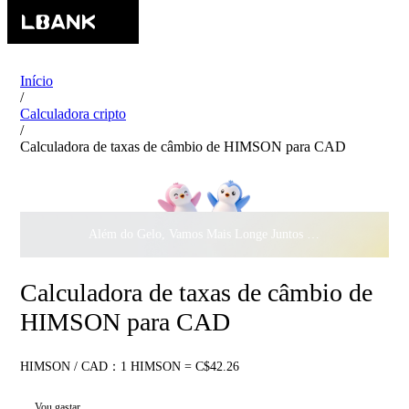
Início
/
Calculadora cripto
/
Calculadora de taxas de câmbio de HIMSON para CAD
Além do Gelo, Vamos Mais Longe Juntos ·
$500.000
ao Dar 
Calculadora de taxas de câmbio de
HIMSON para CAD
HIMSON / CAD：1 HIMSON = C$42.26
Vou gastar