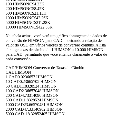
100 HIMSON
C$4.23K
200 HIMSON
C$8.45K
500 HIMSON
C$21.13K
1000 HIMSON
C$42.26K
5000 HIMSON
C$211.28K
10000 HIMSON
C$422.55K
Na tabela acima, você verá um gráfico abrangente de dados de
conversão de HIMSON para CAD, mostrando a relação de
valor do USD em vários valores de conversão comuns. A lista
abrange taxas de câmbio de 1 HIMSON a 10.000 HIMSON
para CAD, permitindo que você entenda claramente o valor de
cada conversão.
CAD/HIMSON Conversor de Taxas de Câmbio
CAD
HIMSON
1 CAD
0.0236657 HIMSON
10 CAD
0.23665705 HIMSON
50 CAD
1.18328524 HIMSON
100 CAD
2.36657048 HIMSON
200 CAD
4.73314096 HIMSON
500 CAD
11.8328524 HIMSON
1000 CAD
23.66570481 HIMSON
2000 CAD
47.33140962 HIMSON
5000 CAD
118.32852405 HIMSON