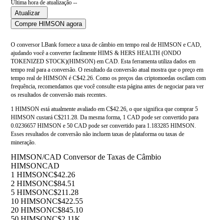
Última hora de atualização --
Atualizar
Compre HIMSON agora
O conversor LBank fornece a taxa de câmbio em tempo real de HIMSON e CAD,
ajudando você a converter facilmente HIMS & HERS HEALTH (ONDO
TOKENIZED STOCK)(HIMSON) em CAD. Esta ferramenta utiliza dados em
tempo real para a conversão. O resultado da conversão atual mostra que o preço em
tempo real de HIMSON é C$42.26. Como os preços das criptomoedas oscilam com
frequência, recomendamos que você consulte esta página antes de negociar para ver
os resultados de conversão mais recentes.
1 HIMSON está atualmente avaliado em C$42.26, o que significa que comprar 5
HIMSON custará C$211.28. Da mesma forma, 1 CAD pode ser convertido para
0.0236657 HIMSON e 50 CAD pode ser convertido para 1.183285 HIMSON.
Esses resultados de conversão não incluem taxas de plataforma ou taxas de
mineração.
HIMSON/CAD Conversor de Taxas de Câmbio
HIMSON
CAD
1 HIMSON
C$42.26
2 HIMSON
C$84.51
5 HIMSON
C$211.28
10 HIMSON
C$422.55
20 HIMSON
C$845.10
50 HIMSON
C$2.11K