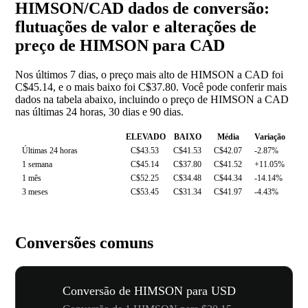
HIMSON/CAD dados de conversão:
flutuações de valor e alterações de
preço de HIMSON para CAD
Nos últimos 7 dias, o preço mais alto de HIMSON a CAD foi
C$45.14, e o mais baixo foi C$37.80. Você pode conferir mais
dados na tabela abaixo, incluindo o preço de HIMSON a CAD
nas últimas 24 horas, 30 dias e 90 dias.
ELEVADO
BAIXO
Média
Variação
Últimas 24 horas
C$43.53
C$41.53
C$42.07
-2.87%
1 semana
C$45.14
C$37.80
C$41.52
+11.05%
1 mês
C$52.25
C$34.48
C$44.34
-14.14%
3 meses
C$53.45
C$31.34
C$41.97
-4.43%
Conversões comuns
Conversão de HIMSON para USD