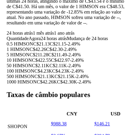
últimas 24 horas, atingindo o máximo de C$43.54 e o mínimo
de C$41.50. Há um mês, o valor de 1 HIMSON era C$48.53,
representando uma variação de
-12.85%
em relação ao valor
atual. No ano passado, HIMSON sofreu uma variação de
--
,
resultando em uma variação de valor de
--
.
24 horas atrás
1 mês atrás
1 ano atrás
Quantidade
Agora
24 horas atrás
Mudança de 24 horas
0.5 HIMSON
C$21.13
C$21.15
-2.49%
1 HIMSON
C$42.26
C$42.30
-2.49%
5 HIMSON
C$211.28
C$211.49
-2.49%
10 HIMSON
C$422.55
C$422.97
-2.49%
50 HIMSON
C$2.11K
C$2.11K
-2.49%
100 HIMSON
C$4.23K
C$4.23K
-2.49%
500 HIMSON
C$21.13K
C$21.15K
-2.49%
1000 HIMSON
C$42.26K
C$42.30K
-2.49%
Taxas de câmbio populares
CNY
USD
$988.38
$146.21
SHOPON