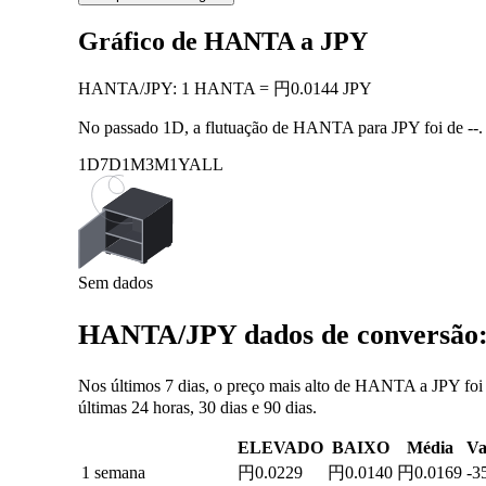
Gráfico de HANTA a JPY
HANTA
/
JPY
:
1 HANTA = 円0.0144 JPY
No passado 1D, a flutuação de HANTA para JPY foi de
--
.
1D
7D
1M
3M
1Y
ALL
Sem dados
HANTA/JPY dados de conversão: 
Nos últimos 7 dias, o preço mais alto de HANTA a JPY foi
últimas 24 horas, 30 dias e 90 dias.
ELEVADO
BAIXO
Média
Va
1 semana
円0.0229
円0.0140
円0.0169
-3