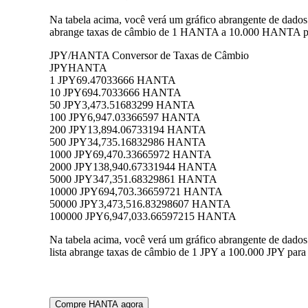
Na tabela acima, você verá um gráfico abrangente de dado
abrange taxas de câmbio de 1 HANTA a 10.000 HANTA para
JPY/HANTA Conversor de Taxas de Câmbio
JPY
HANTA
1 JPY
69.47033666 HANTA
10 JPY
694.7033666 HANTA
50 JPY
3,473.51683299 HANTA
100 JPY
6,947.03366597 HANTA
200 JPY
13,894.06733194 HANTA
500 JPY
34,735.16832986 HANTA
1000 JPY
69,470.33665972 HANTA
2000 JPY
138,940.67331944 HANTA
5000 JPY
347,351.68329861 HANTA
10000 JPY
694,703.36659721 HANTA
50000 JPY
3,473,516.83298607 HANTA
100000 JPY
6,947,033.66597215 HANTA
Na tabela acima, você verá um gráfico abrangente de dad
lista abrange taxas de câmbio de 1 JPY a 100.000 JPY par
Compre HANTA agora