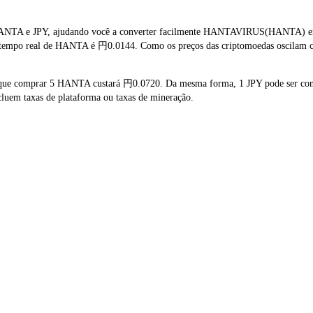
HANTA e JPY, ajudando você a converter facilmente HANTAVIRUS(HANTA) em J
m tempo real de HANTA é 円0.0144. Como os preços das criptomoedas oscilam c
 que comprar 5 HANTA custará 円0.0720. Da mesma forma, 1 JPY pode ser con
luem taxas de plataforma ou taxas de mineração.