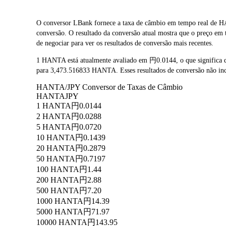
O conversor LBank fornece a taxa de câmbio em tempo real de 
conversão. O resultado da conversão atual mostra que o preço e
de negociar para ver os resultados de conversão mais recentes.
1 HANTA está atualmente avaliado em 円0.0144, o que significa
para 3,473.516833 HANTA. Esses resultados de conversão não inc
HANTA/JPY Conversor de Taxas de Câmbio
HANTA
JPY
1 HANTA
円0.0144
2 HANTA
円0.0288
5 HANTA
円0.0720
10 HANTA
円0.1439
20 HANTA
円0.2879
50 HANTA
円0.7197
100 HANTA
円1.44
200 HANTA
円2.88
500 HANTA
円7.20
1000 HANTA
円14.39
5000 HANTA
円71.97
10000 HANTA
円143.95