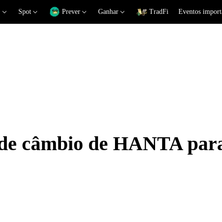
Spot
Prever
Ganhar
TradFi
Eventos import
s de câmbio de HANTA par