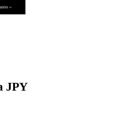
antes
a JPY