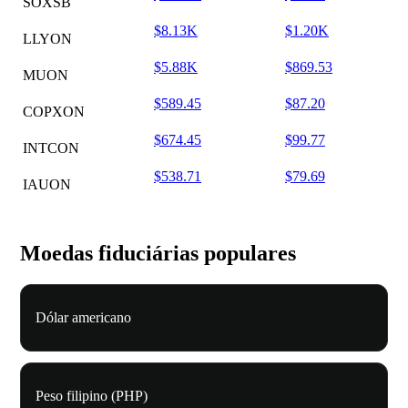
SOXSB
$8.13K
$1.20K
LLYON
$5.88K
$869.53
MUON
$589.45
$87.20
COPXON
$674.45
$99.77
INTCON
$538.71
$79.69
IAUON
Moedas fiduciárias populares
Dólar americano
Peso filipino (PHP)