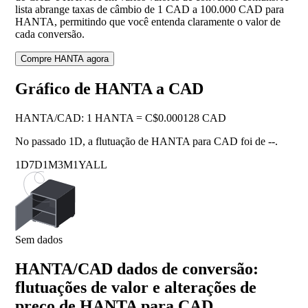
lista abrange taxas de câmbio de 1 CAD a 100.000 CAD para
HANTA, permitindo que você entenda claramente o valor de
cada conversão.
Compre HANTA agora
Gráfico de HANTA a CAD
HANTA
/
CAD
:
1 HANTA = C$0.000128 CAD
No passado 1D, a flutuação de HANTA para CAD foi de
--
.
1D
7D
1M
3M
1Y
ALL
Sem dados
HANTA/CAD dados de conversão:
flutuações de valor e alterações de
preço de HANTA para CAD