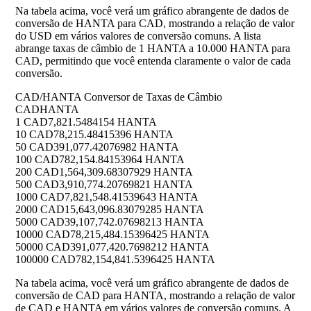
Na tabela acima, você verá um gráfico abrangente de dados de
conversão de HANTA para CAD, mostrando a relação de valor
do USD em vários valores de conversão comuns. A lista
abrange taxas de câmbio de 1 HANTA a 10.000 HANTA para
CAD, permitindo que você entenda claramente o valor de cada
conversão.
CAD/HANTA Conversor de Taxas de Câmbio
CAD
HANTA
1 CAD
7,821.5484154 HANTA
10 CAD
78,215.48415396 HANTA
50 CAD
391,077.42076982 HANTA
100 CAD
782,154.84153964 HANTA
200 CAD
1,564,309.68307929 HANTA
500 CAD
3,910,774.20769821 HANTA
1000 CAD
7,821,548.41539643 HANTA
2000 CAD
15,643,096.83079285 HANTA
5000 CAD
39,107,742.07698213 HANTA
10000 CAD
78,215,484.15396425 HANTA
50000 CAD
391,077,420.7698212 HANTA
100000 CAD
782,154,841.5396425 HANTA
Na tabela acima, você verá um gráfico abrangente de dados de
conversão de CAD para HANTA, mostrando a relação de valor
de CAD e HANTA em vários valores de conversão comuns. A