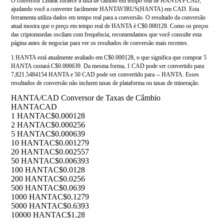
O conversor LBank fornece a taxa de câmbio em tempo real de HANTA e CAD,
ajudando você a converter facilmente HANTAVIRUS(HANTA) em CAD. Esta
ferramenta utiliza dados em tempo real para a conversão. O resultado da conversão
atual mostra que o preço em tempo real de HANTA é C$0.000128. Como os preços
das criptomoedas oscilam com frequência, recomendamos que você consulte esta
página antes de negociar para ver os resultados de conversão mais recentes.
1 HANTA está atualmente avaliado em C$0.000128, o que significa que comprar 5
HANTA custará C$0.000639. Da mesma forma, 1 CAD pode ser convertido para
7,821.5484154 HANTA e 50 CAD pode ser convertido para -- HANTA. Esses
resultados de conversão não incluem taxas de plataforma ou taxas de mineração.
HANTA/CAD Conversor de Taxas de Câmbio
HANTA
CAD
1 HANTA
C$0.000128
2 HANTA
C$0.000256
5 HANTA
C$0.000639
10 HANTA
C$0.001279
20 HANTA
C$0.002557
50 HANTA
C$0.006393
100 HANTA
C$0.0128
200 HANTA
C$0.0256
500 HANTA
C$0.0639
1000 HANTA
C$0.1279
5000 HANTA
C$0.6393
10000 HANTA
C$1.28