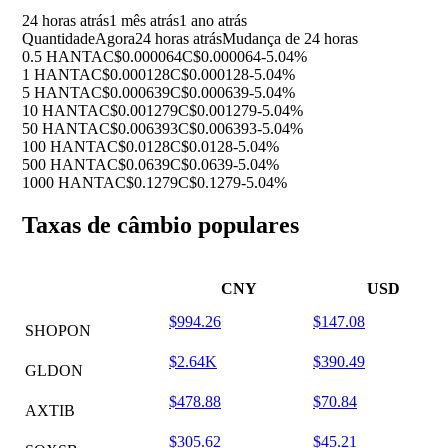
24 horas atrás
1 mês atrás
1 ano atrás
Quantidade
Agora
24 horas atrás
Mudança de 24 horas
0.5 HANTA
C$0.000064
C$0.000064
-5.04%
1 HANTA
C$0.000128
C$0.000128
-5.04%
5 HANTA
C$0.000639
C$0.000639
-5.04%
10 HANTA
C$0.001279
C$0.001279
-5.04%
50 HANTA
C$0.006393
C$0.006393
-5.04%
100 HANTA
C$0.0128
C$0.0128
-5.04%
500 HANTA
C$0.0639
C$0.0639
-5.04%
1000 HANTA
C$0.1279
C$0.1279
-5.04%
Taxas de câmbio populares
CNY
USD
$994.26
$147.08
SHOPON
$2.64K
$390.49
GLDON
$478.88
$70.84
AXTIB
$305.62
$45.21