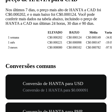
Nos últimos 7 dias, o preço mais alto de HANTA a CAD foi
C$0.000202, e o mais baixo foi C$0.000124. Você pode
conferir mais dados na tabela abaixo, incluindo o preço de
HANTA a CAD nas últimas 24 horas, 30 dias e 90 dias.
ELEVADO
BAIXO
Média
Varia
1 semana
C$0.000202
C$0.000124
C$0.000149
-34.
1 mês
C$0.000221
C$0.000098
C$0.000147
-19.
3 meses
C$0.008080
C$0.000102
C$0.000782
-97.
Conversões comuns
Conversão de HANTA para USD
Conversão de 1 HANTA para $0.000091
Conversão de HANTA para PHP