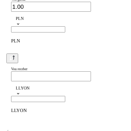
PLN
PLN
Vou receber
LLYON
LLYON