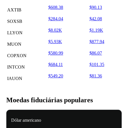
$608.38
$90.13
AXTIB
$284.04
$42.08
SOXSB
$8.02K
$1.19K
LLYON
$5.93K
$877.94
MUON
$580.99
$86.07
COPXON
$684.11
$101.35
INTCON
$549.20
$81.36
IAUON
Moedas fiduciárias populares
Dólar americano