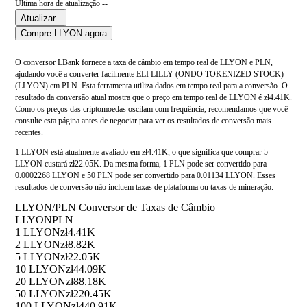
Última hora de atualização --
Atualizar
Compre LLYON agora
O conversor LBank fornece a taxa de câmbio em tempo real de LLYON e PLN,
ajudando você a converter facilmente ELI LILLY (ONDO TOKENIZED STOCK)
(LLYON) em PLN. Esta ferramenta utiliza dados em tempo real para a conversão. O
resultado da conversão atual mostra que o preço em tempo real de LLYON é zł4.41K.
Como os preços das criptomoedas oscilam com frequência, recomendamos que você
consulte esta página antes de negociar para ver os resultados de conversão mais
recentes.
1 LLYON está atualmente avaliado em zł4.41K, o que significa que comprar 5
LLYON custará zł22.05K. Da mesma forma, 1 PLN pode ser convertido para
0.0002268 LLYON e 50 PLN pode ser convertido para 0.01134 LLYON. Esses
resultados de conversão não incluem taxas de plataforma ou taxas de mineração.
LLYON/PLN Conversor de Taxas de Câmbio
LLYON
PLN
1 LLYON
zł4.41K
2 LLYON
zł8.82K
5 LLYON
zł22.05K
10 LLYON
zł44.09K
20 LLYON
zł88.18K
50 LLYON
zł220.45K
100 LLYON
zł440.91K