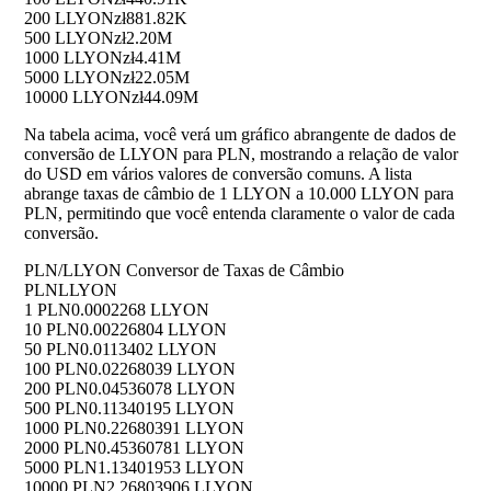
200 LLYON
zł881.82K
500 LLYON
zł2.20M
1000 LLYON
zł4.41M
5000 LLYON
zł22.05M
10000 LLYON
zł44.09M
Na tabela acima, você verá um gráfico abrangente de dados de
conversão de LLYON para PLN, mostrando a relação de valor
do USD em vários valores de conversão comuns. A lista
abrange taxas de câmbio de 1 LLYON a 10.000 LLYON para
PLN, permitindo que você entenda claramente o valor de cada
conversão.
PLN/LLYON Conversor de Taxas de Câmbio
PLN
LLYON
1 PLN
0.0002268 LLYON
10 PLN
0.00226804 LLYON
50 PLN
0.0113402 LLYON
100 PLN
0.02268039 LLYON
200 PLN
0.04536078 LLYON
500 PLN
0.11340195 LLYON
1000 PLN
0.22680391 LLYON
2000 PLN
0.45360781 LLYON
5000 PLN
1.13401953 LLYON
10000 PLN
2.26803906 LLYON