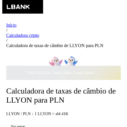
Início
/
Calculadora cripto
/
Calculadora de taxas de câmbio de LLYON para PLN
Além do Gelo, Vamos Mais Longe Juntos ·
$500.000
ao Dar 
Calculadora de taxas de câmbio de
LLYON para PLN
LLYON / PLN：1 LLYON = zł4.41K
Vou gastar