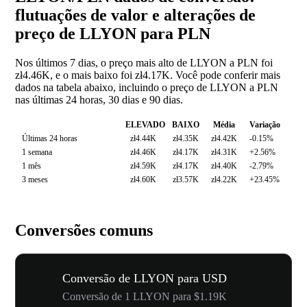
flutuações de valor e alterações de
preço de LLYON para PLN
Nos últimos 7 dias, o preço mais alto de LLYON a PLN foi
zł4.46K, e o mais baixo foi zł4.17K. Você pode conferir mais
dados na tabela abaixo, incluindo o preço de LLYON a PLN
nas últimas 24 horas, 30 dias e 90 dias.
ELEVADO
BAIXO
Média
Variação
Últimas 24 horas
zł4.44K
zł4.35K
zł4.42K
-0.15%
1 semana
zł4.46K
zł4.17K
zł4.31K
+2.56%
1 mês
zł4.59K
zł4.17K
zł4.40K
-2.79%
3 meses
zł4.60K
zł3.57K
zł4.22K
+23.45%
Conversões comuns
Conversão de LLYON para USD
Conversão de 1 LLYON para $1.19K