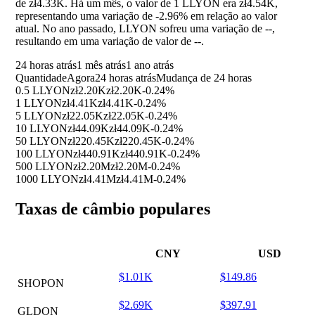
de zł4.33K. Há um mês, o valor de 1 LLYON era zł4.54K,
representando uma variação de
-2.96%
em relação ao valor
atual. No ano passado, LLYON sofreu uma variação de
--
,
resultando em uma variação de valor de
--
.
24 horas atrás
1 mês atrás
1 ano atrás
Quantidade
Agora
24 horas atrás
Mudança de 24 horas
0.5 LLYON
zł2.20K
zł2.20K
-0.24%
1 LLYON
zł4.41K
zł4.41K
-0.24%
5 LLYON
zł22.05K
zł22.05K
-0.24%
10 LLYON
zł44.09K
zł44.09K
-0.24%
50 LLYON
zł220.45K
zł220.45K
-0.24%
100 LLYON
zł440.91K
zł440.91K
-0.24%
500 LLYON
zł2.20M
zł2.20M
-0.24%
1000 LLYON
zł4.41M
zł4.41M
-0.24%
Taxas de câmbio populares
CNY
USD
$1.01K
$149.86
SHOPON
$2.69K
$397.91
GLDON