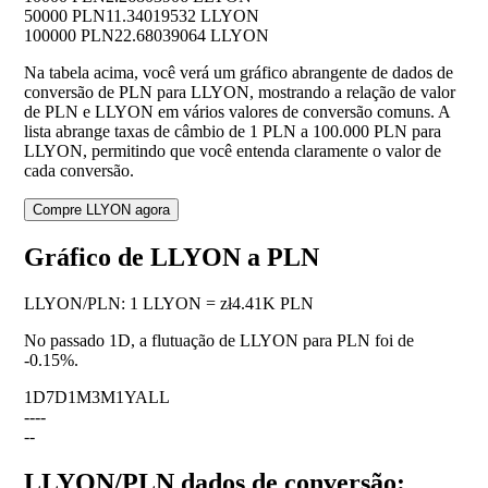
50000 PLN
11.34019532 LLYON
100000 PLN
22.68039064 LLYON
Na tabela acima, você verá um gráfico abrangente de dados de
conversão de PLN para LLYON, mostrando a relação de valor
de PLN e LLYON em vários valores de conversão comuns. A
lista abrange taxas de câmbio de 1 PLN a 100.000 PLN para
LLYON, permitindo que você entenda claramente o valor de
cada conversão.
Compre LLYON agora
Gráfico de LLYON a PLN
LLYON
/
PLN
:
1 LLYON = zł4.41K PLN
No passado 1D, a flutuação de LLYON para PLN foi de
-0.15%
.
1D
7D
1M
3M
1Y
ALL
--
--
--
LLYON/PLN dados de conversão: