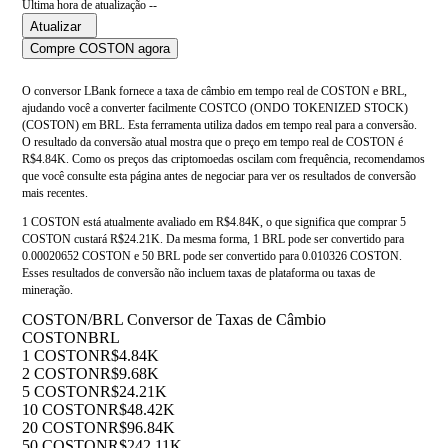
Última hora de atualização --
Atualizar
Compre COSTON agora
O conversor LBank fornece a taxa de câmbio em tempo real de COSTON e BRL,
ajudando você a converter facilmente COSTCO (ONDO TOKENIZED STOCK)
(COSTON) em BRL. Esta ferramenta utiliza dados em tempo real para a conversão.
O resultado da conversão atual mostra que o preço em tempo real de COSTON é
R$4.84K. Como os preços das criptomoedas oscilam com frequência, recomendamos
que você consulte esta página antes de negociar para ver os resultados de conversão
mais recentes.
1 COSTON está atualmente avaliado em R$4.84K, o que significa que comprar 5
COSTON custará R$24.21K. Da mesma forma, 1 BRL pode ser convertido para
0.00020652 COSTON e 50 BRL pode ser convertido para 0.010326 COSTON.
Esses resultados de conversão não incluem taxas de plataforma ou taxas de
mineração.
COSTON/BRL Conversor de Taxas de Câmbio
COSTON
BRL
1 COSTON
R$4.84K
2 COSTON
R$9.68K
5 COSTON
R$24.21K
10 COSTON
R$48.42K
20 COSTON
R$96.84K
50 COSTON
R$242.11K