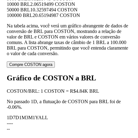
10000 BRL
2.06519499 COSTON
50000 BRL
10.32597494 COSTON
100000 BRL
20.65194987 COSTON
Na tabela acima, você verá um gráfico abrangente de dados de
conversão de BRL para COSTON, mostrando a relação de
valor de BRL e COSTON em vários valores de conversão
comuns. A lista abrange taxas de câmbio de 1 BRL a 100.000
BRL para COSTON, permitindo que você entenda claramente
o valor de cada conversão.
Compre COSTON agora
Gráfico de COSTON a BRL
COSTON
/
BRL
:
1 COSTON = R$4.84K BRL
No passado 1D, a flutuação de COSTON para BRL foi de
-0.06%
.
1D
7D
1M
3M
1Y
ALL
--
--
--