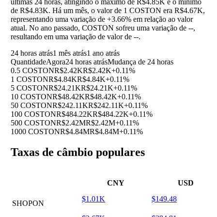
últimas 24 horas, atingindo o máximo de R$4.85K e o mínimo
de R$4.83K. Há um mês, o valor de 1 COSTON era R$4.67K,
representando uma variação de
+3.66%
em relação ao valor
atual. No ano passado, COSTON sofreu uma variação de
--
,
resultando em uma variação de valor de
--
.
24 horas atrás
1 mês atrás
1 ano atrás
Quantidade
Agora
24 horas atrás
Mudança de 24 horas
0.5 COSTON
R$2.42K
R$2.42K
+0.11%
1 COSTON
R$4.84K
R$4.84K
+0.11%
5 COSTON
R$24.21K
R$24.21K
+0.11%
10 COSTON
R$48.42K
R$48.42K
+0.11%
50 COSTON
R$242.11K
R$242.11K
+0.11%
100 COSTON
R$484.22K
R$484.22K
+0.11%
500 COSTON
R$2.42M
R$2.42M
+0.11%
1000 COSTON
R$4.84M
R$4.84M
+0.11%
Taxas de câmbio populares
CNY
USD
$1.01K
$149.48
SHOPON