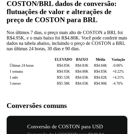
COSTON/BRL dados de conversão:
flutuações de valor e alterações de
preço de COSTON para BRL
Nos últimos 7 dias, o preço mais alto de COSTON a BRL foi
R$4.95K, e o mais baixo foi R$4.80K. Você pode conferir mais
dados na tabela abaixo, incluindo o preço de COSTON a BRL
nas últimas 24 horas, 30 dias e 90 dias.
ELEVADO
BAIXO
Média
Variação
Últimas 24 horas
R$4.85K
R$4.83K
R$4.84K
-0.06%
1 semana
R$4.95K
R$4.80K
R$4.85K
+0.22%
1 mês
R$5.52K
R$4.65K
R$4.82K
+4.21%
3 meses
R$5.58K
R$4.65K
R$4.96K
-4.76%
Conversões comuns
Conversão de COSTON para USD