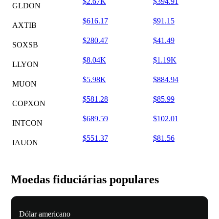
$2.67K
$394.91
GLDON
$616.17
$91.15
AXTIB
$280.47
$41.49
SOXSB
$8.04K
$1.19K
LLYON
$5.98K
$884.94
MUON
$581.28
$85.99
COPXON
$689.59
$102.01
INTCON
$551.37
$81.56
IAUON
Moedas fiduciárias populares
Dólar americano