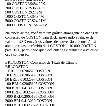
100 COSTON
R$484.22K
200 COSTON
R$968.43K
500 COSTON
R$2.42M
1000 COSTON
R$4.84M
5000 COSTON
R$24.21M
10000 COSTON
R$48.42M
Na tabela acima, você verá um gráfico abrangente de dados de
conversão de COSTON para BRL, mostrando a relação de
valor do USD em vários valores de conversão comuns. A lista
abrange taxas de câmbio de 1 COSTON a 10.000 COSTON
para BRL, permitindo que você entenda claramente o valor de
cada conversão.
BRL/COSTON Conversor de Taxas de Câmbio
BRL
COSTON
1 BRL
0.00020652 COSTON
10 BRL
0.00206519 COSTON
50 BRL
0.01032597 COSTON
100 BRL
0.02065195 COSTON
200 BRL
0.0413039 COSTON
500 BRL
0.10325975 COSTON
1000 BRL
0.2065195 COSTON
2000 BRL
0.413039 COSTON
5000 BRL
1.03259749 COSTON