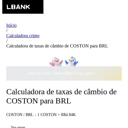
Início
/
Calculadora cripto
/
Calculadora de taxas de câmbio de COSTON para BRL
Além do Gelo, Vamos Mais Longe Juntos ·
$500.000
ao Dar 
Calculadora de taxas de câmbio de
COSTON para BRL
COSTON / BRL：1 COSTON = R$4.84K
Vou gastar