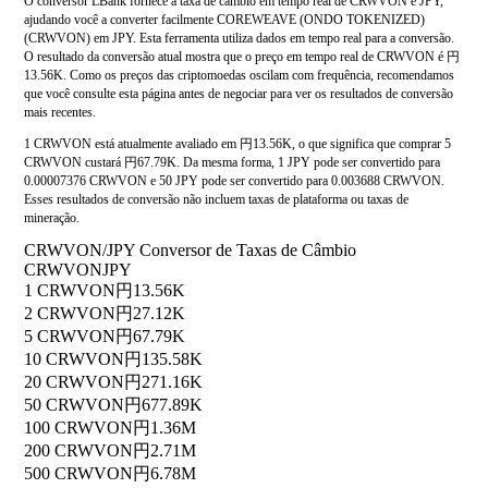
O conversor LBank fornece a taxa de câmbio em tempo real de CRWVON e JPY,
ajudando você a converter facilmente COREWEAVE (ONDO TOKENIZED)
(CRWVON) em JPY. Esta ferramenta utiliza dados em tempo real para a conversão.
O resultado da conversão atual mostra que o preço em tempo real de CRWVON é 円
13.56K. Como os preços das criptomoedas oscilam com frequência, recomendamos
que você consulte esta página antes de negociar para ver os resultados de conversão
mais recentes.
1 CRWVON está atualmente avaliado em 円13.56K, o que significa que comprar 5
CRWVON custará 円67.79K. Da mesma forma, 1 JPY pode ser convertido para
0.00007376 CRWVON e 50 JPY pode ser convertido para 0.003688 CRWVON.
Esses resultados de conversão não incluem taxas de plataforma ou taxas de
mineração.
CRWVON/JPY Conversor de Taxas de Câmbio
CRWVON
JPY
1 CRWVON
円13.56K
2 CRWVON
円27.12K
5 CRWVON
円67.79K
10 CRWVON
円135.58K
20 CRWVON
円271.16K
50 CRWVON
円677.89K
100 CRWVON
円1.36M
200 CRWVON
円2.71M
500 CRWVON
円6.78M