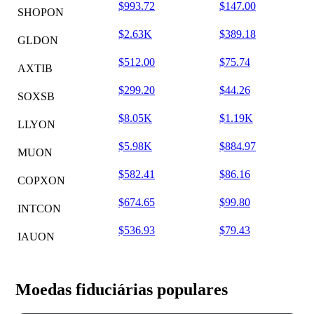
$993.72
$147.00
SHOPON
$2.63K
$389.18
GLDON
$512.00
$75.74
AXTIB
$299.20
$44.26
SOXSB
$8.05K
$1.19K
LLYON
$5.98K
$884.97
MUON
$582.41
$86.16
COPXON
$674.65
$99.80
INTCON
$536.93
$79.43
IAUON
Moedas fiduciárias populares