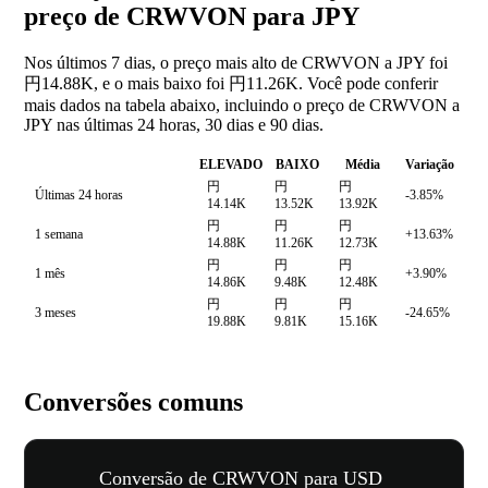
preço de CRWVON para JPY
Nos últimos 7 dias, o preço mais alto de CRWVON a JPY foi
円14.88K, e o mais baixo foi 円11.26K. Você pode conferir
mais dados na tabela abaixo, incluindo o preço de CRWVON a
JPY nas últimas 24 horas, 30 dias e 90 dias.
ELEVADO
BAIXO
Média
Variação
円
円
円
Últimas 24 horas
-3.85%
14.14K
13.52K
13.92K
円
円
円
1 semana
+13.63%
14.88K
11.26K
12.73K
円
円
円
1 mês
+3.90%
14.86K
9.48K
12.48K
円
円
円
3 meses
-24.65%
19.88K
9.81K
15.16K
Conversões comuns
Conversão de CRWVON para USD