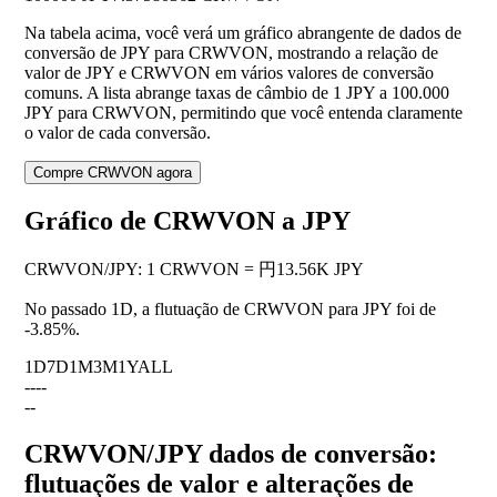
Na tabela acima, você verá um gráfico abrangente de dados de
conversão de JPY para CRWVON, mostrando a relação de
valor de JPY e CRWVON em vários valores de conversão
comuns. A lista abrange taxas de câmbio de 1 JPY a 100.000
JPY para CRWVON, permitindo que você entenda claramente
o valor de cada conversão.
Compre CRWVON agora
Gráfico de CRWVON a JPY
CRWVON
/
JPY
:
1 CRWVON = 円13.56K JPY
No passado 1D, a flutuação de CRWVON para JPY foi de
-3.85%
.
1D
7D
1M
3M
1Y
ALL
--
--
--
CRWVON/JPY dados de conversão:
flutuações de valor e alterações de