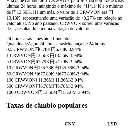
A taxa de câmbio de 1 CRWVON para JPY oscilou
-3.94%
nas
últimas 24 horas, atingindo o máximo de 円14.14K e o mínimo
de 円13.50K. Há um mês, o valor de 1 CRWVON era 円
13.13K, representando uma variação de
+3.27%
em relação ao
valor atual. No ano passado, CRWVON sofreu uma variação
de
--
, resultando em uma variação de valor de
--
.
24 horas atrás
1 mês atrás
1 ano atrás
Quantidade
Agora
24 horas atrás
Mudança de 24 horas
0.5 CRWVON
円6.78K
円6.78K
-3.94%
1 CRWVON
円13.56K
円13.56K
-3.94%
5 CRWVON
円67.79K
円67.79K
-3.94%
10 CRWVON
円135.58K
円135.58K
-3.94%
50 CRWVON
円677.89K
円677.89K
-3.94%
100 CRWVON
円1.36M
円1.36M
-3.94%
500 CRWVON
円6.78M
円6.78M
-3.94%
1000 CRWVON
円13.56M
円13.56M
-3.94%
Taxas de câmbio populares
CNY
USD