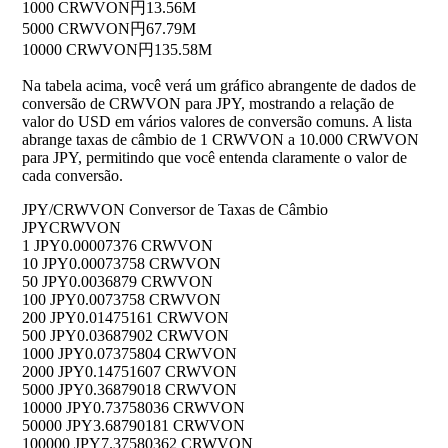
1000 CRWVON
円13.56M
5000 CRWVON
円67.79M
10000 CRWVON
円135.58M
Na tabela acima, você verá um gráfico abrangente de dados de
conversão de CRWVON para JPY, mostrando a relação de
valor do USD em vários valores de conversão comuns. A lista
abrange taxas de câmbio de 1 CRWVON a 10.000 CRWVON
para JPY, permitindo que você entenda claramente o valor de
cada conversão.
JPY/CRWVON Conversor de Taxas de Câmbio
JPY
CRWVON
1 JPY
0.00007376 CRWVON
10 JPY
0.00073758 CRWVON
50 JPY
0.0036879 CRWVON
100 JPY
0.0073758 CRWVON
200 JPY
0.01475161 CRWVON
500 JPY
0.03687902 CRWVON
1000 JPY
0.07375804 CRWVON
2000 JPY
0.14751607 CRWVON
5000 JPY
0.36879018 CRWVON
10000 JPY
0.73758036 CRWVON
50000 JPY
3.68790181 CRWVON
100000 JPY
7.37580362 CRWVON