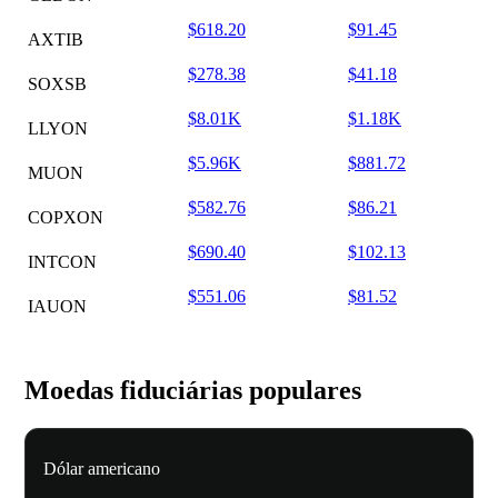
$618.20
$91.45
AXTIB
$278.38
$41.18
SOXSB
$8.01K
$1.18K
LLYON
$5.96K
$881.72
MUON
$582.76
$86.21
COPXON
$690.40
$102.13
INTCON
$551.06
$81.52
IAUON
Moedas fiduciárias populares
Dólar americano