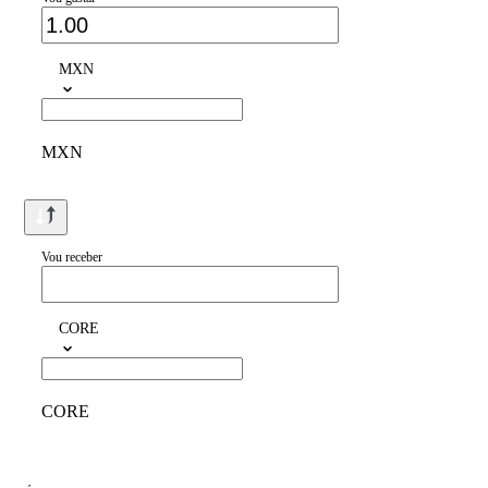
MXN
MXN
Vou receber
CORE
CORE