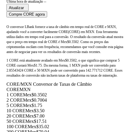
Última hora de atualização --
Atualizar
Compre CORE agora
O conversor LBank fornece a taxa de câmbio em tempo real de CORE e MXN,
ajudando você a converter facilmente CORE(CORE) em MXN. Esta ferramenta
utiliza dados em tempo real para a conversão. O resultado da conversão atual mostra
que o preço em tempo real de CORE é Mex$0.3502. Como os preços das
criptomoedas oscilam com frequência, recomendamos que você consulte esta página
antes de negociar para ver os resultados de conversão mais recentes.
1 CORE está atualmente avaliado em Mex$0.3502, o que significa que comprar 5
CORE custará Mex$1.75. Da mesma forma, 1 MXN pode ser convertido para
2.85543424 CORE e 50 MXN pode ser convertido para 142.771712 CORE. Esses
resultados de conversão não incluem taxas de plataforma ou taxas de mineração.
CORE/MXN Conversor de Taxas de Câmbio
CORE
MXN
1 CORE
Mex$0.3502
2 CORE
Mex$0.7004
5 CORE
Mex$1.75
10 CORE
Mex$3.50
20 CORE
Mex$7.00
50 CORE
Mex$17.51
100 CORE
Mex$35.02
200 CORE
Mex$70.04