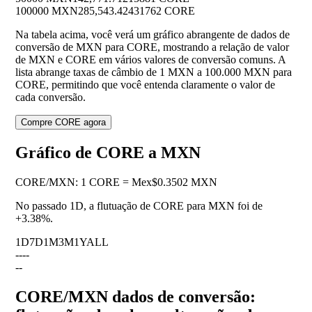
100000 MXN
285,543.42431762 CORE
Na tabela acima, você verá um gráfico abrangente de dados de
conversão de MXN para CORE, mostrando a relação de valor
de MXN e CORE em vários valores de conversão comuns. A
lista abrange taxas de câmbio de 1 MXN a 100.000 MXN para
CORE, permitindo que você entenda claramente o valor de
cada conversão.
Compre CORE agora
Gráfico de CORE a MXN
CORE
/
MXN
:
1 CORE = Mex$0.3502 MXN
No passado 1D, a flutuação de CORE para MXN foi de
+3.38%
.
1D
7D
1M
3M
1Y
ALL
--
--
--
CORE/MXN dados de conversão: