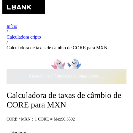
Início
/
Calculadora cripto
/
Calculadora de taxas de câmbio de CORE para MXN
Além do Gelo, Vamos Mais Longe Juntos ·
$500.000
ao Dar 
Calculadora de taxas de câmbio de
CORE para MXN
CORE / MXN：1 CORE = Mex$0.3502
Vou gastar