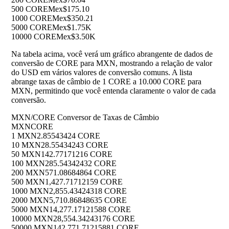
500 CORE
Mex$175.10
1000 CORE
Mex$350.21
5000 CORE
Mex$1.75K
10000 CORE
Mex$3.50K
Na tabela acima, você verá um gráfico abrangente de dados de
conversão de CORE para MXN, mostrando a relação de valor
do USD em vários valores de conversão comuns. A lista
abrange taxas de câmbio de 1 CORE a 10.000 CORE para
MXN, permitindo que você entenda claramente o valor de cada
conversão.
MXN/CORE Conversor de Taxas de Câmbio
MXN
CORE
1 MXN
2.85543424 CORE
10 MXN
28.55434243 CORE
50 MXN
142.77171216 CORE
100 MXN
285.54342432 CORE
200 MXN
571.08684864 CORE
500 MXN
1,427.71712159 CORE
1000 MXN
2,855.43424318 CORE
2000 MXN
5,710.86848635 CORE
5000 MXN
14,277.17121588 CORE
10000 MXN
28,554.34243176 CORE
50000 MXN
142,771.71215881 CORE