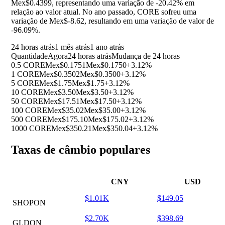
Mex$0.4399, representando uma variação de
-20.42%
em
relação ao valor atual. No ano passado, CORE sofreu uma
variação de Mex$-8.62, resultando em uma variação de valor de
-96.09%
.
24 horas atrás
1 mês atrás
1 ano atrás
Quantidade
Agora
24 horas atrás
Mudança de 24 horas
0.5 CORE
Mex$0.1751
Mex$0.1750
+3.12%
1 CORE
Mex$0.3502
Mex$0.3500
+3.12%
5 CORE
Mex$1.75
Mex$1.75
+3.12%
10 CORE
Mex$3.50
Mex$3.50
+3.12%
50 CORE
Mex$17.51
Mex$17.50
+3.12%
100 CORE
Mex$35.02
Mex$35.00
+3.12%
500 CORE
Mex$175.10
Mex$175.02
+3.12%
1000 CORE
Mex$350.21
Mex$350.04
+3.12%
Taxas de câmbio populares
CNY
USD
$1.01K
$149.05
SHOPON
$2.70K
$398.69
GLDON