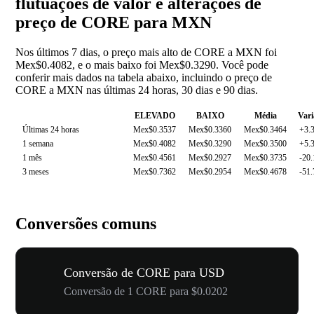
flutuações de valor e alterações de
preço de CORE para MXN
Nos últimos 7 dias, o preço mais alto de CORE a MXN foi
Mex$0.4082, e o mais baixo foi Mex$0.3290. Você pode
conferir mais dados na tabela abaixo, incluindo o preço de
CORE a MXN nas últimas 24 horas, 30 dias e 90 dias.
ELEVADO
BAIXO
Média
Vari
Últimas 24 horas
Mex$0.3537
Mex$0.3360
Mex$0.3464
+3.
1 semana
Mex$0.4082
Mex$0.3290
Mex$0.3500
+5.
1 mês
Mex$0.4561
Mex$0.2927
Mex$0.3735
-20
3 meses
Mex$0.7362
Mex$0.2954
Mex$0.4678
-51
Conversões comuns
Conversão de CORE para USD
Conversão de 1 CORE para $0.0202