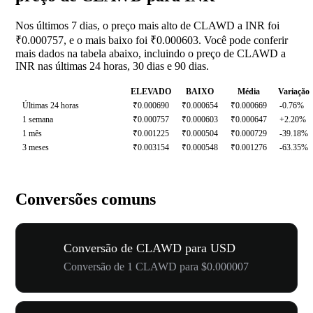
Nos últimos 7 dias, o preço mais alto de CLAWD a INR foi
₹0.000757, e o mais baixo foi ₹0.000603. Você pode conferir
mais dados na tabela abaixo, incluindo o preço de CLAWD a
INR nas últimas 24 horas, 30 dias e 90 dias.
ELEVADO
BAIXO
Média
Variação
Últimas 24 horas
₹0.000690
₹0.000654
₹0.000669
-0.76%
1 semana
₹0.000757
₹0.000603
₹0.000647
+2.20%
1 mês
₹0.001225
₹0.000504
₹0.000729
-39.18%
3 meses
₹0.003154
₹0.000548
₹0.001276
-63.35%
Conversões comuns
Conversão de CLAWD para USD
Conversão de 1 CLAWD para $0.000007