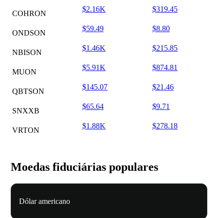
$2.16K
$319.45
COHRON
$59.49
$8.80
ONDSON
$1.46K
$215.85
NBISON
$5.91K
$874.81
MUON
$145.07
$21.46
QBTSON
$65.64
$9.71
SNXXB
$1.88K
$278.18
VRTON
Moedas fiduciárias populares
Dólar americano