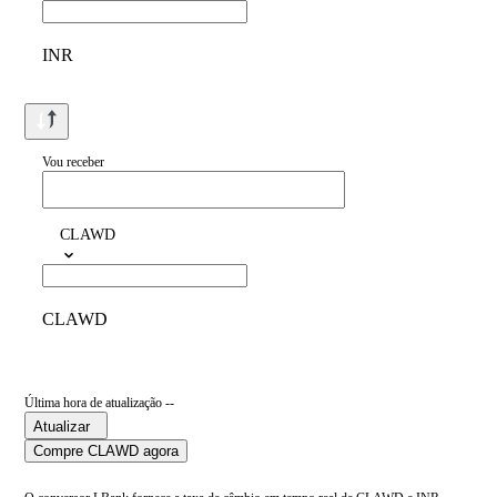
INR
Vou receber
CLAWD
CLAWD
Última hora de atualização --
Atualizar
Compre CLAWD agora