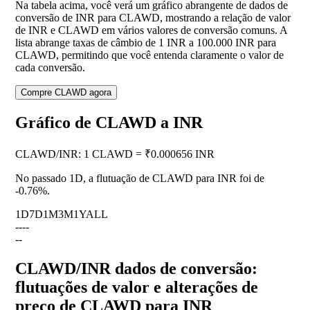
Na tabela acima, você verá um gráfico abrangente de dados de
conversão de INR para CLAWD, mostrando a relação de valor
de INR e CLAWD em vários valores de conversão comuns. A
lista abrange taxas de câmbio de 1 INR a 100.000 INR para
CLAWD, permitindo que você entenda claramente o valor de
cada conversão.
Compre CLAWD agora
Gráfico de CLAWD a INR
CLAWD
/
INR
:
1 CLAWD = ₹0.000656 INR
No passado 1D, a flutuação de CLAWD para INR foi de
-0.76%
.
1D
7D
1M
3M
1Y
ALL
--
--
--
CLAWD/INR dados de conversão:
flutuações de valor e alterações de
preço de CLAWD para INR