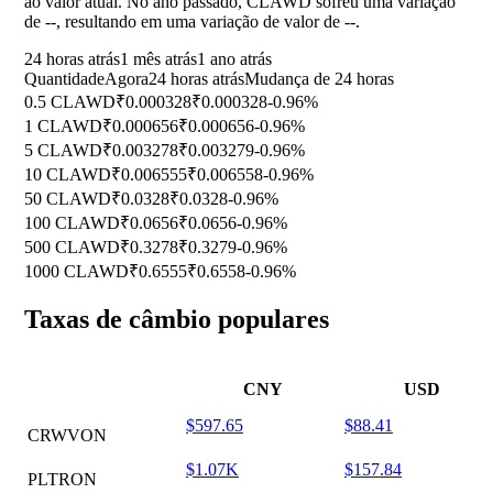
ao valor atual. No ano passado, CLAWD sofreu uma variação
de
--
, resultando em uma variação de valor de
--
.
24 horas atrás
1 mês atrás
1 ano atrás
Quantidade
Agora
24 horas atrás
Mudança de 24 horas
0.5 CLAWD
₹0.000328
₹0.000328
-0.96%
1 CLAWD
₹0.000656
₹0.000656
-0.96%
5 CLAWD
₹0.003278
₹0.003279
-0.96%
10 CLAWD
₹0.006555
₹0.006558
-0.96%
50 CLAWD
₹0.0328
₹0.0328
-0.96%
100 CLAWD
₹0.0656
₹0.0656
-0.96%
500 CLAWD
₹0.3278
₹0.3279
-0.96%
1000 CLAWD
₹0.6555
₹0.6558
-0.96%
Taxas de câmbio populares
CNY
USD
$597.65
$88.41
CRWVON
$1.07K
$157.84
PLTRON