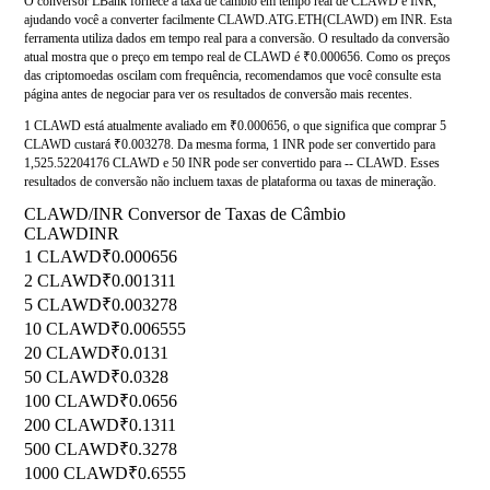
O conversor LBank fornece a taxa de câmbio em tempo real de CLAWD e INR,
ajudando você a converter facilmente CLAWD.ATG.ETH(CLAWD) em INR. Esta
ferramenta utiliza dados em tempo real para a conversão. O resultado da conversão
atual mostra que o preço em tempo real de CLAWD é ₹0.000656. Como os preços
das criptomoedas oscilam com frequência, recomendamos que você consulte esta
página antes de negociar para ver os resultados de conversão mais recentes.
1 CLAWD está atualmente avaliado em ₹0.000656, o que significa que comprar 5
CLAWD custará ₹0.003278. Da mesma forma, 1 INR pode ser convertido para
1,525.52204176 CLAWD e 50 INR pode ser convertido para -- CLAWD. Esses
resultados de conversão não incluem taxas de plataforma ou taxas de mineração.
CLAWD/INR Conversor de Taxas de Câmbio
CLAWD
INR
1 CLAWD
₹0.000656
2 CLAWD
₹0.001311
5 CLAWD
₹0.003278
10 CLAWD
₹0.006555
20 CLAWD
₹0.0131
50 CLAWD
₹0.0328
100 CLAWD
₹0.0656
200 CLAWD
₹0.1311
500 CLAWD
₹0.3278
1000 CLAWD
₹0.6555