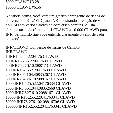
5000 CLAWD
₹3.28
10000 CLAWD
₹6.56
Na tabela acima, você verá um gráfico abrangente de dados de
conversão de CLAWD para INR, mostrando a relação de valor
do USD em vários valores de conversão comuns. A lista
abrange taxas de câmbio de 1 CLAWD a 10.000 CLAWD para
INR, permitindo que você entenda claramente o valor de cada
conversão.
INR/CLAWD Conversor de Taxas de Câmbio
INR
CLAWD
1 INR
1,525.52204176 CLAWD
10 INR
15,255.22041763 CLAWD
50 INR
76,276.10208817 CLAWD
100 INR
152,552.20417633 CLAWD
200 INR
305,104.40835267 CLAWD
500 INR
762,761.02088167 CLAWD
1000 INR
1,525,522.04176334 CLAWD
2000 INR
3,051,044.08352668 CLAWD
5000 INR
7,627,610.20881671 CLAWD
10000 INR
15,255,220.41763341 CLAWD
50000 INR
76,276,102.08816706 CLAWD
100000 INR
152,552,204.1763341 CLAWD