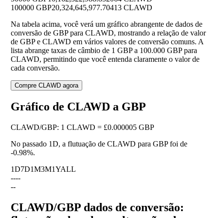
100000 GBP
20,324,645,977.70413 CLAWD
Na tabela acima, você verá um gráfico abrangente de dados de
conversão de GBP para CLAWD, mostrando a relação de valor
de GBP e CLAWD em vários valores de conversão comuns. A
lista abrange taxas de câmbio de 1 GBP a 100.000 GBP para
CLAWD, permitindo que você entenda claramente o valor de
cada conversão.
Compre CLAWD agora
Gráfico de CLAWD a GBP
CLAWD
/
GBP
:
1 CLAWD = £0.000005 GBP
No passado 1D, a flutuação de CLAWD para GBP foi de
-0.98%
.
1D
7D
1M
3M
1Y
ALL
--
--
--
CLAWD/GBP dados de conversão: