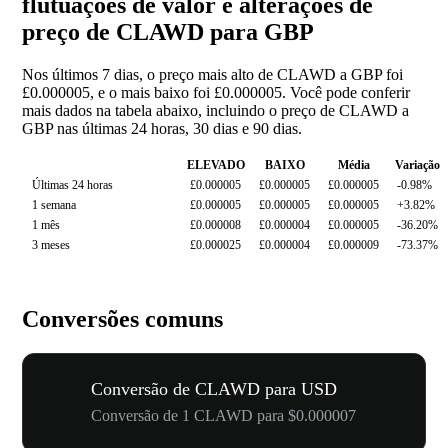
flutuações de valor e alterações de
preço de CLAWD para GBP
Nos últimos 7 dias, o preço mais alto de CLAWD a GBP foi
£0.000005, e o mais baixo foi £0.000005. Você pode conferir
mais dados na tabela abaixo, incluindo o preço de CLAWD a
GBP nas últimas 24 horas, 30 dias e 90 dias.
ELEVADO
BAIXO
Média
Variação
Últimas 24 horas
£0.000005
£0.000005
£0.000005
-0.98%
1 semana
£0.000005
£0.000005
£0.000005
+3.82%
1 mês
£0.000008
£0.000004
£0.000005
-36.20%
3 meses
£0.000025
£0.000004
£0.000009
-73.37%
Conversões comuns
Conversão de CLAWD para USD
Conversão de 1 CLAWD para $0.000007