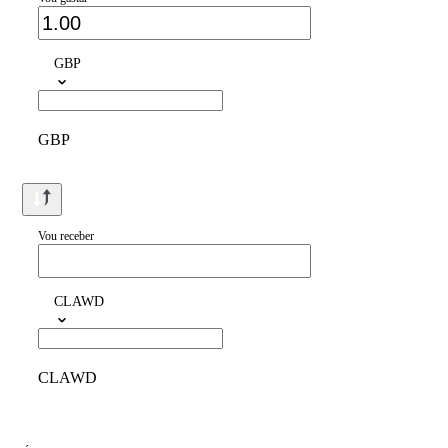
GBP
GBP
Vou receber
CLAWD
CLAWD