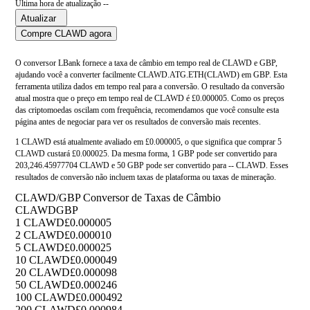
Última hora de atualização --
Atualizar
Compre CLAWD agora
O conversor LBank fornece a taxa de câmbio em tempo real de CLAWD e GBP,
ajudando você a converter facilmente CLAWD.ATG.ETH(CLAWD) em GBP. Esta
ferramenta utiliza dados em tempo real para a conversão. O resultado da conversão
atual mostra que o preço em tempo real de CLAWD é £0.000005. Como os preços
das criptomoedas oscilam com frequência, recomendamos que você consulte esta
página antes de negociar para ver os resultados de conversão mais recentes.
1 CLAWD está atualmente avaliado em £0.000005, o que significa que comprar 5
CLAWD custará £0.000025. Da mesma forma, 1 GBP pode ser convertido para
203,246.45977704 CLAWD e 50 GBP pode ser convertido para -- CLAWD. Esses
resultados de conversão não incluem taxas de plataforma ou taxas de mineração.
CLAWD/GBP Conversor de Taxas de Câmbio
CLAWD
GBP
1 CLAWD
£0.000005
2 CLAWD
£0.000010
5 CLAWD
£0.000025
10 CLAWD
£0.000049
20 CLAWD
£0.000098
50 CLAWD
£0.000246
100 CLAWD
£0.000492
200 CLAWD
£0.000984