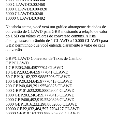
500 CLAWD
£0.002460
1000 CLAWD
£0.004920
5000 CLAWD
£0.0246
10000 CLAWD
£0.0492
Na tabela acima, você verá um gráfico abrangente de dados de
conversão de CLAWD para GBP, mostrando a relação de valor
do USD em vários valores de conversão comuns. A lista
abrange taxas de câmbio de 1 CLAWD a 10.000 CLAWD para
GBP, permitindo que você entenda claramente o valor de cada
conversão.
GBP/CLAWD Conversor de Taxas de Câmbio
GBP
CLAWD
1 GBP
203,246.45977704 CLAWD
10 GBP
2,032,464.59777041 CLAWD
50 GBP
10,162,322.98885206 CLAWD
100 GBP
20,324,645.97770413 CLAWD
200 GBP
40,649,291.95540825 CLAWD
500 GBP
101,623,229.88852064 CLAWD
1000 GBP
203,246,459.7770413 CLAWD
2000 GBP
406,492,919.5540826 CLAWD
5000 GBP
1,016,232,298.8852063 CLAWD
10000 GBP
2,032,464,597.7704127 CLAWD
50000 GBP
10,162,322,988.852064 CLAWD