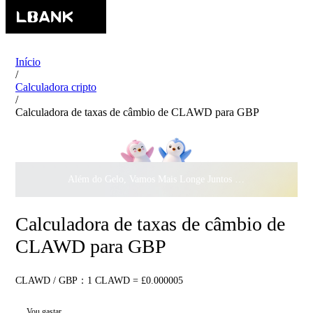
Início
/
Calculadora cripto
/
Calculadora de taxas de câmbio de CLAWD para GBP
Além do Gelo, Vamos Mais Longe Juntos ·
$500.000
ao Dar 
Calculadora de taxas de câmbio de
CLAWD para GBP
CLAWD / GBP：1 CLAWD = £0.000005
Vou gastar