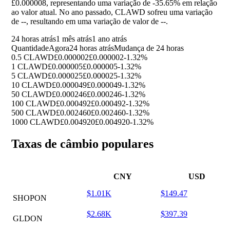
£0.000008, representando uma variação de
-35.65%
em relação
ao valor atual. No ano passado, CLAWD sofreu uma variação
de
--
, resultando em uma variação de valor de
--
.
24 horas atrás
1 mês atrás
1 ano atrás
Quantidade
Agora
24 horas atrás
Mudança de 24 horas
0.5 CLAWD
£0.000002
£0.000002
-1.32%
1 CLAWD
£0.000005
£0.000005
-1.32%
5 CLAWD
£0.000025
£0.000025
-1.32%
10 CLAWD
£0.000049
£0.000049
-1.32%
50 CLAWD
£0.000246
£0.000246
-1.32%
100 CLAWD
£0.000492
£0.000492
-1.32%
500 CLAWD
£0.002460
£0.002460
-1.32%
1000 CLAWD
£0.004920
£0.004920
-1.32%
Taxas de câmbio populares
CNY
USD
$1.01K
$149.47
SHOPON
$2.68K
$397.39
GLDON