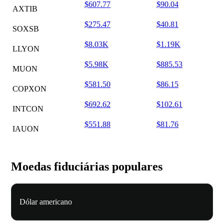
$607.77
$90.04
AXTIB
$275.47
$40.81
SOXSB
$8.03K
$1.19K
LLYON
$5.98K
$885.53
MUON
$581.50
$86.15
COPXON
$692.62
$102.61
INTCON
$551.88
$81.76
IAUON
Moedas fiduciárias populares
Dólar americano