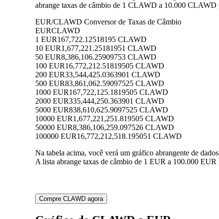
abrange taxas de câmbio de 1 CLAWD a 10.000 CLAWD par
EUR/CLAWD Conversor de Taxas de Câmbio
EUR
CLAWD
1 EUR
167,722.12518195 CLAWD
10 EUR
1,677,221.25181951 CLAWD
50 EUR
8,386,106.25909753 CLAWD
100 EUR
16,772,212.51819505 CLAWD
200 EUR
33,544,425.0363901 CLAWD
500 EUR
83,861,062.59097525 CLAWD
1000 EUR
167,722,125.1819505 CLAWD
2000 EUR
335,444,250.363901 CLAWD
5000 EUR
838,610,625.9097525 CLAWD
10000 EUR
1,677,221,251.819505 CLAWD
50000 EUR
8,386,106,259.097526 CLAWD
100000 EUR
16,772,212,518.195051 CLAWD
Na tabela acima, você verá um gráfico abrangente de da
A lista abrange taxas de câmbio de 1 EUR a 100.000 EUR 
Compre CLAWD agora