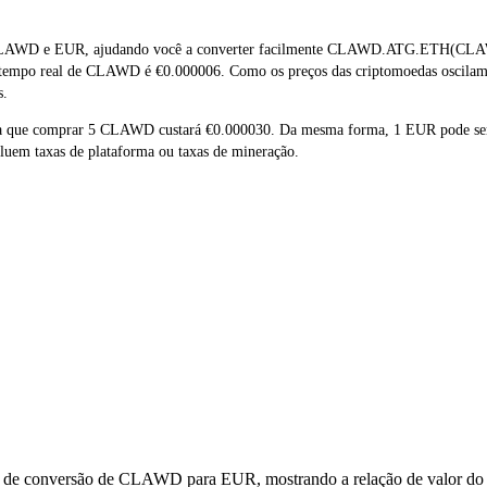
 CLAWD e EUR, ajudando você a converter facilmente CLAWD.ATG.ETH(CLAWD
m tempo real de CLAWD é €0.000006. Como os preços das criptomoedas oscilam
s.
ica que comprar 5 CLAWD custará €0.000030. Da mesma forma, 1 EUR pode s
luem taxas de plataforma ou taxas de mineração.
os de conversão de CLAWD para EUR, mostrando a relação de valor do 