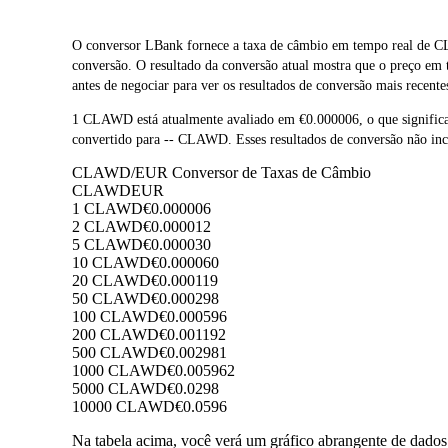
O conversor LBank fornece a taxa de câmbio em tempo real de
conversão. O resultado da conversão atual mostra que o preço e
antes de negociar para ver os resultados de conversão mais recente
1 CLAWD está atualmente avaliado em €0.000006, o que signif
convertido para -- CLAWD. Esses resultados de conversão não inc
CLAWD/EUR Conversor de Taxas de Câmbio
CLAWD
EUR
1 CLAWD
€0.000006
2 CLAWD
€0.000012
5 CLAWD
€0.000030
10 CLAWD
€0.000060
20 CLAWD
€0.000119
50 CLAWD
€0.000298
100 CLAWD
€0.000596
200 CLAWD
€0.001192
500 CLAWD
€0.002981
1000 CLAWD
€0.005962
5000 CLAWD
€0.0298
10000 CLAWD
€0.0596
Na tabela acima, você verá um gráfico abrangente de dad