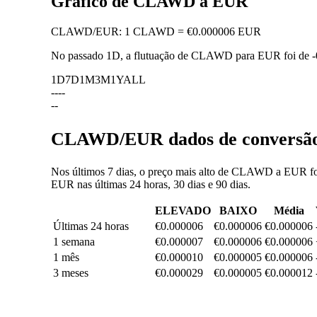
Gráfico de CLAWD a EUR
CLAWD
/
EUR
:
1 CLAWD = €0.000006 EUR
No passado 1D, a flutuação de CLAWD para EUR foi de
1D
7D
1M
3M
1Y
ALL
--
--
--
CLAWD/EUR dados de conversão: 
Nos últimos 7 dias, o preço mais alto de CLAWD a EUR foi
EUR nas últimas 24 horas, 30 dias e 90 dias.
ELEVADO
BAIXO
Média
Últimas 24 horas
€0.000006
€0.000006
€0.000006
1 semana
€0.000007
€0.000006
€0.000006
1 mês
€0.000010
€0.000005
€0.000006
3 meses
€0.000029
€0.000005
€0.000012