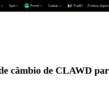
Spot
Prever
Ganhar
TradFi
Eventos import
s de câmbio de CLAWD pa