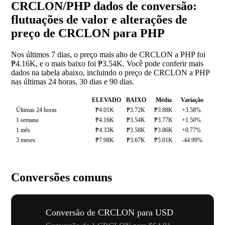
CRCLON/PHP dados de conversão:
flutuações de valor e alterações de
preço de CRCLON para PHP
Nos últimos 7 dias, o preço mais alto de CRCLON a PHP foi
₱4.16K, e o mais baixo foi ₱3.54K. Você pode conferir mais
dados na tabela abaixo, incluindo o preço de CRCLON a PHP
nas últimas 24 horas, 30 dias e 90 dias.
ELEVADO
BAIXO
Média
Variação
Últimas 24 horas
₱4.01K
₱3.72K
₱3.88K
+3.58%
1 semana
₱4.16K
₱3.54K
₱3.77K
+1.50%
1 mês
₱4.33K
₱3.58K
₱3.86K
+0.77%
3 meses
₱7.98K
₱3.67K
₱5.01K
-44.99%
Conversões comuns
Conversão de CRCLON para USD