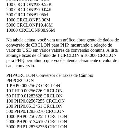
100 CRCLON
₱389.52K
200 CRCLON
₱779.04K
500 CRCLON
₱1.95M
1000 CRCLON
₱3.90M
5000 CRCLON
₱19.48M
10000 CRCLON
₱38.95M
Na tabela acima, você verá um gráfico abrangente de dados de
conversão de CRCLON para PHP, mostrando a relação de
valor do USD em vários valores de conversão comuns. A lista
abrange taxas de câmbio de 1 CRCLON a 10.000 CRCLON
para PHP, permitindo que você entenda claramente o valor de
cada conversão.
PHP/CRCLON Conversor de Taxas de Câmbio
PHP
CRCLON
1 PHP
0.00025673 CRCLON
10 PHP
0.00256726 CRCLON
50 PHP
0.01283628 CRCLON
100 PHP
0.02567255 CRCLON
200 PHP
0.0513451 CRCLON
500 PHP
0.12836276 CRCLON
1000 PHP
0.25672551 CRCLON
2000 PHP
0.51345102 CRCLON
5000 PHP
1.28362756 CRCLON