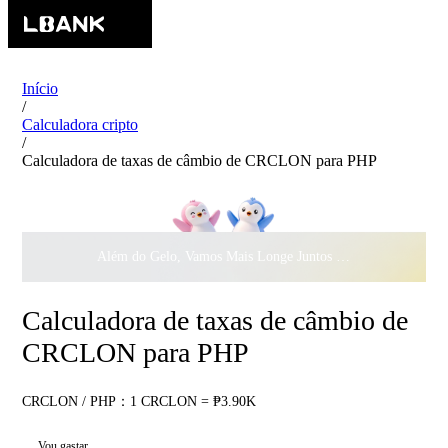
Início
/
Calculadora cripto
/
Calculadora de taxas de câmbio de CRCLON para PHP
Além do Gelo, Vamos Mais Longe Juntos ·
$500.000
ao Dar 
Calculadora de taxas de câmbio de
CRCLON para PHP
CRCLON / PHP：1 CRCLON = ₱3.90K
Vou gastar