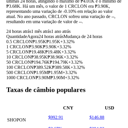
últimas 24 horas, atingindo o máximo de ₱4.01K e o mínimo de
₱3.68K. Há um mês, o valor de 1 CRCLON era ₱3.90K,
representando uma variação de
-0.10%
em relação ao valor
atual. No ano passado, CRCLON sofreu uma variação de
--
,
resultando em uma variação de valor de
--
.
24 horas atrás
1 mês atrás
1 ano atrás
Quantidade
Agora
24 horas atrás
Mudança de 24 horas
0.5 CRCLON
₱1.95K
₱1.95K
+3.32%
1 CRCLON
₱3.90K
₱3.90K
+3.32%
5 CRCLON
₱19.48K
₱19.48K
+3.32%
10 CRCLON
₱38.95K
₱38.96K
+3.32%
50 CRCLON
₱194.76K
₱194.79K
+3.32%
100 CRCLON
₱389.52K
₱389.58K
+3.32%
500 CRCLON
₱1.95M
₱1.95M
+3.32%
1000 CRCLON
₱3.90M
₱3.90M
+3.32%
Taxas de câmbio populares
CNY
USD
$992.91
$146.88
SHOPON