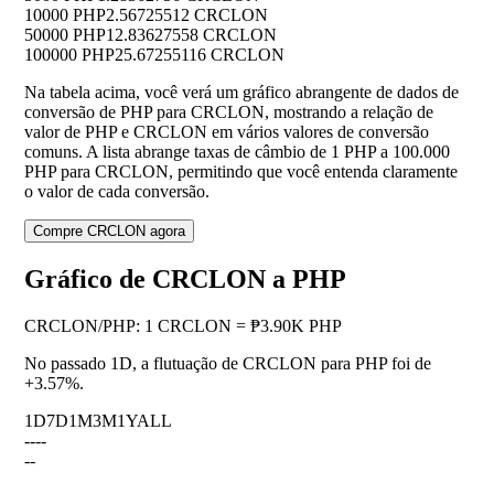
10000 PHP
2.56725512 CRCLON
50000 PHP
12.83627558 CRCLON
100000 PHP
25.67255116 CRCLON
Na tabela acima, você verá um gráfico abrangente de dados de
conversão de PHP para CRCLON, mostrando a relação de
valor de PHP e CRCLON em vários valores de conversão
comuns. A lista abrange taxas de câmbio de 1 PHP a 100.000
PHP para CRCLON, permitindo que você entenda claramente
o valor de cada conversão.
Compre CRCLON agora
Gráfico de CRCLON a PHP
CRCLON
/
PHP
:
1 CRCLON = ₱3.90K PHP
No passado 1D, a flutuação de CRCLON para PHP foi de
+3.57%
.
1D
7D
1M
3M
1Y
ALL
--
--
--