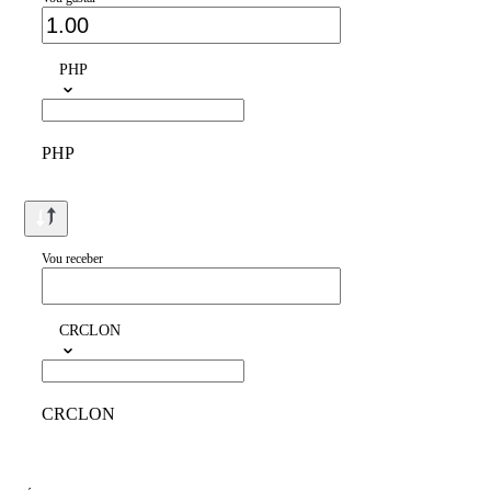
PHP
PHP
Vou receber
CRCLON
CRCLON