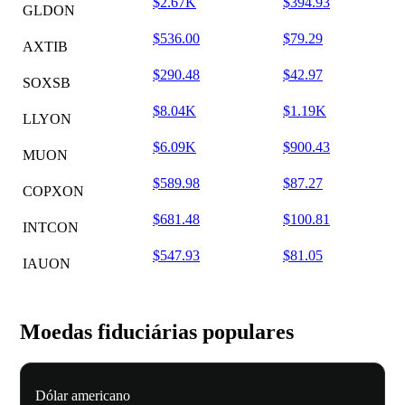
$2.67K
$394.93
GLDON
$536.00
$79.29
AXTIB
$290.48
$42.97
SOXSB
$8.04K
$1.19K
LLYON
$6.09K
$900.43
MUON
$589.98
$87.27
COPXON
$681.48
$100.81
INTCON
$547.93
$81.05
IAUON
Moedas fiduciárias populares
Dólar americano