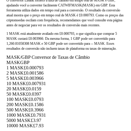
O conversor LBank fornece a taxa de câmbio em tempo real de MASK e GBP,
ajudando você a converter facilmente CATWIFMASK(MASK) em GBP. Esta
ferramenta utiliza dados em tempo real para a conversão. O resultado da conversão
atual mostra que o preço em tempo real de MASK é £0.000793. Como os preços das
criptomoedas oscilam com frequência, recomendamos que você consulte esta página
antes de negociar para ver os resultados de conversão mais recentes.
1 MASK está atualmente avaliado em £0.000793, o que significa que comprar 5
MASK custará £0.003966. Da mesma forma, 1 GBP pode ser convertido para
1,260.81058308 MASK e 50 GBP pode ser convertido para -- MASK. Esses
resultados de conversão não incluem taxas de plataforma ou taxas de mineração.
MASK/GBP Conversor de Taxas de Câmbio
MASK
GBP
1 MASK
£0.000793
2 MASK
£0.001586
5 MASK
£0.003966
10 MASK
£0.007931
20 MASK
£0.0159
50 MASK
£0.0397
100 MASK
£0.0793
200 MASK
£0.1586
500 MASK
£0.3966
1000 MASK
£0.7931
5000 MASK
£3.97
10000 MASK
£7.93