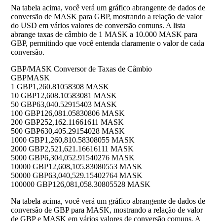
Na tabela acima, você verá um gráfico abrangente de dados de
conversão de MASK para GBP, mostrando a relação de valor
do USD em vários valores de conversão comuns. A lista
abrange taxas de câmbio de 1 MASK a 10.000 MASK para
GBP, permitindo que você entenda claramente o valor de cada
conversão.
GBP/MASK Conversor de Taxas de Câmbio
GBP
MASK
1 GBP
1,260.81058308 MASK
10 GBP
12,608.10583081 MASK
50 GBP
63,040.52915403 MASK
100 GBP
126,081.05830806 MASK
200 GBP
252,162.11661611 MASK
500 GBP
630,405.29154028 MASK
1000 GBP
1,260,810.58308055 MASK
2000 GBP
2,521,621.16616111 MASK
5000 GBP
6,304,052.91540276 MASK
10000 GBP
12,608,105.83080553 MASK
50000 GBP
63,040,529.15402764 MASK
100000 GBP
126,081,058.30805528 MASK
Na tabela acima, você verá um gráfico abrangente de dados de
conversão de GBP para MASK, mostrando a relação de valor
de GBP e MASK em vários valores de conversão comuns. A