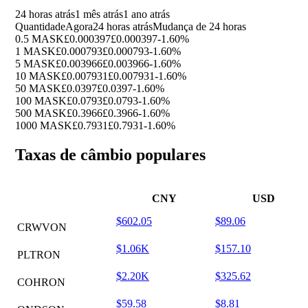
24 horas atrás
1 mês atrás
1 ano atrás
Quantidade
Agora
24 horas atrás
Mudança de 24 horas
0.5 MASK
£0.000397
£0.000397
-1.60%
1 MASK
£0.000793
£0.000793
-1.60%
5 MASK
£0.003966
£0.003966
-1.60%
10 MASK
£0.007931
£0.007931
-1.60%
50 MASK
£0.0397
£0.0397
-1.60%
100 MASK
£0.0793
£0.0793
-1.60%
500 MASK
£0.3966
£0.3966
-1.60%
1000 MASK
£0.7931
£0.7931
-1.60%
Taxas de câmbio populares
CNY
USD
$602.05
$89.06
CRWVON
$1.06K
$157.10
PLTRON
$2.20K
$325.62
COHRON
$59.58
$8.81