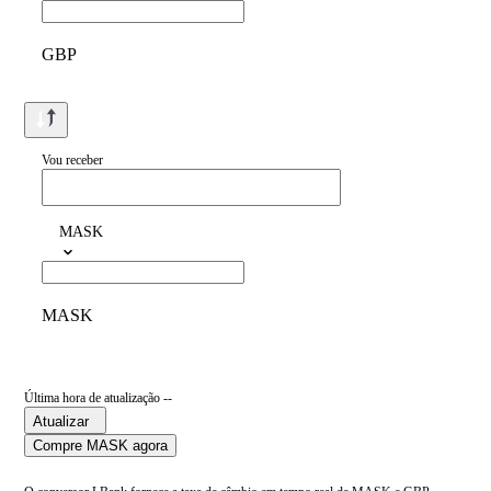
GBP
Vou receber
MASK
MASK
Última hora de atualização --
Atualizar
Compre MASK agora