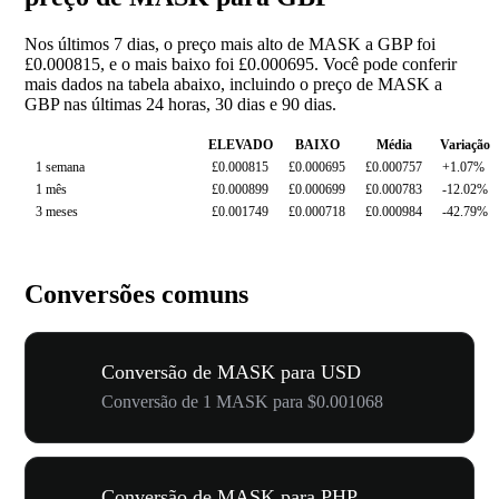
Nos últimos 7 dias, o preço mais alto de MASK a GBP foi
£0.000815, e o mais baixo foi £0.000695. Você pode conferir
mais dados na tabela abaixo, incluindo o preço de MASK a
GBP nas últimas 24 horas, 30 dias e 90 dias.
ELEVADO
BAIXO
Média
Variação
1 semana
£0.000815
£0.000695
£0.000757
+1.07%
1 mês
£0.000899
£0.000699
£0.000783
-12.02%
3 meses
£0.001749
£0.000718
£0.000984
-42.79%
Conversões comuns
Conversão de MASK para USD
Conversão de 1 MASK para $0.001068
Conversão de MASK para PHP