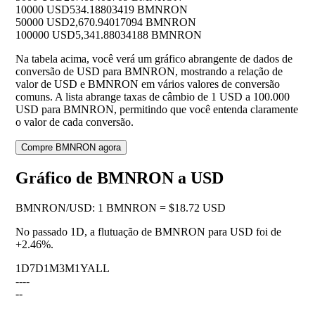
10000 USD
534.18803419 BMNRON
50000 USD
2,670.94017094 BMNRON
100000 USD
5,341.88034188 BMNRON
Na tabela acima, você verá um gráfico abrangente de dados de
conversão de USD para BMNRON, mostrando a relação de
valor de USD e BMNRON em vários valores de conversão
comuns. A lista abrange taxas de câmbio de 1 USD a 100.000
USD para BMNRON, permitindo que você entenda claramente
o valor de cada conversão.
Compre BMNRON agora
Gráfico de BMNRON a USD
BMNRON
/
USD
:
1 BMNRON = $18.72 USD
No passado 1D, a flutuação de BMNRON para USD foi de
+2.46%
.
1D
7D
1M
3M
1Y
ALL
--
--
--