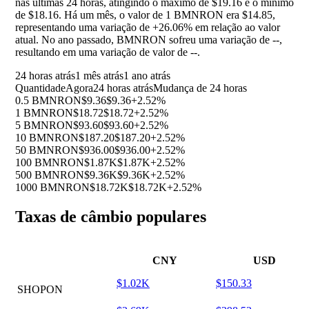
nas últimas 24 horas, atingindo o máximo de $19.16 e o mínimo
de $18.16. Há um mês, o valor de 1 BMNRON era $14.85,
representando uma variação de
+26.06%
em relação ao valor
atual. No ano passado, BMNRON sofreu uma variação de
--
,
resultando em uma variação de valor de
--
.
24 horas atrás
1 mês atrás
1 ano atrás
Quantidade
Agora
24 horas atrás
Mudança de 24 horas
0.5 BMNRON
$9.36
$9.36
+2.52%
1 BMNRON
$18.72
$18.72
+2.52%
5 BMNRON
$93.60
$93.60
+2.52%
10 BMNRON
$187.20
$187.20
+2.52%
50 BMNRON
$936.00
$936.00
+2.52%
100 BMNRON
$1.87K
$1.87K
+2.52%
500 BMNRON
$9.36K
$9.36K
+2.52%
1000 BMNRON
$18.72K
$18.72K
+2.52%
Taxas de câmbio populares
CNY
USD
$1.02K
$150.33
SHOPON