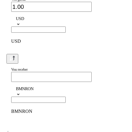
USD
USD
Vou receber
BMNRON
BMNRON