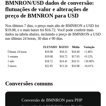
BMNRON/USD dados de conversão:
flutuações de valor e alterações de
preço de BMNRON para USD
Nos últimos 7 dias, o preço mais alto de BMNRON a USD foi
$19.08, e o mais baixo foi $16.72. Você pode conferir mais
dados na tabela abaixo, incluindo o preço de BMNRON a USD
nas últimas 24 horas, 30 dias e 90 dias.
ELEVADO
BAIXO
Média
Variação
Últimas 24 horas
$19.08
$18.21
$18.40
+2.46%
1 semana
$19.08
$16.72
$17.65
+9.13%
1 mês
$18.72
$14.41
$16.51
+26.06%
3 meses
$22.85
$13.24
$16.98
-16.61%
Conversões comuns
Conversão de BMNRON para PHP