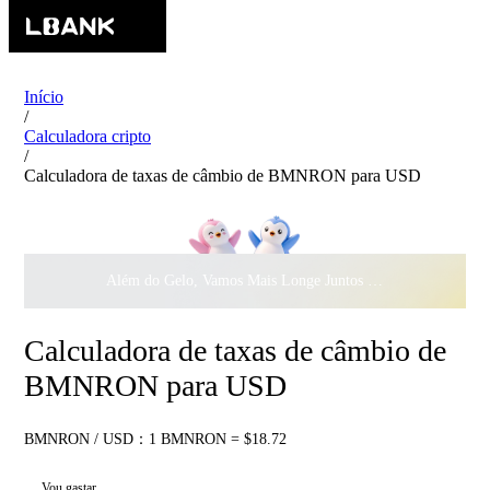
Início
/
Calculadora cripto
/
Calculadora de taxas de câmbio de BMNRON para USD
Além do Gelo, Vamos Mais Longe Juntos ·
$500.000
ao Dar 
Calculadora de taxas de câmbio de
BMNRON para USD
BMNRON / USD：1 BMNRON = $18.72
Vou gastar