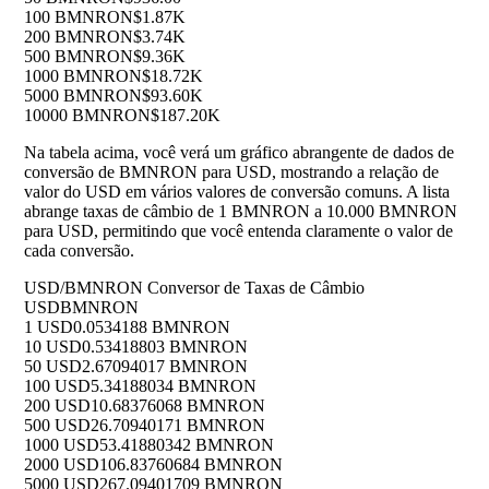
100 BMNRON
$1.87K
200 BMNRON
$3.74K
500 BMNRON
$9.36K
1000 BMNRON
$18.72K
5000 BMNRON
$93.60K
10000 BMNRON
$187.20K
Na tabela acima, você verá um gráfico abrangente de dados de
conversão de BMNRON para USD, mostrando a relação de
valor do USD em vários valores de conversão comuns. A lista
abrange taxas de câmbio de 1 BMNRON a 10.000 BMNRON
para USD, permitindo que você entenda claramente o valor de
cada conversão.
USD/BMNRON Conversor de Taxas de Câmbio
USD
BMNRON
1 USD
0.0534188 BMNRON
10 USD
0.53418803 BMNRON
50 USD
2.67094017 BMNRON
100 USD
5.34188034 BMNRON
200 USD
10.68376068 BMNRON
500 USD
26.70940171 BMNRON
1000 USD
53.41880342 BMNRON
2000 USD
106.83760684 BMNRON
5000 USD
267.09401709 BMNRON