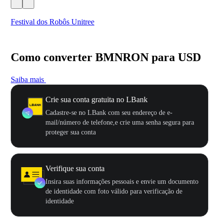
Festival dos Robôs Unitree
US
Como converter BMNRON para USD
Saiba mais
Crie sua conta gratuita no LBank
Cadastre-se no LBank com seu endereço de e-
mail/número de telefone,e crie uma senha segura para
proteger sua conta
Verifique sua conta
Insira suas informações pessoais e envie um documento
de identidade com foto válido para verificação de
identidade