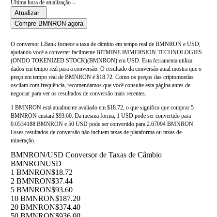
Última hora de atualização --
Atualizar
Compre BMNRON agora
O conversor LBank fornece a taxa de câmbio em tempo real de BMNRON e USD,
ajudando você a converter facilmente BITMINE IMMERSION TECHNOLOGIES
(ONDO TOKENIZED STOCK)(BMNRON) em USD. Esta ferramenta utiliza
dados em tempo real para a conversão. O resultado da conversão atual mostra que o
preço em tempo real de BMNRON é $18.72. Como os preços das criptomoedas
oscilam com frequência, recomendamos que você consulte esta página antes de
negociar para ver os resultados de conversão mais recentes.
1 BMNRON está atualmente avaliado em $18.72, o que significa que comprar 5
BMNRON custará $93.60. Da mesma forma, 1 USD pode ser convertido para
0.0534188 BMNRON e 50 USD pode ser convertido para 2.67094 BMNRON.
Esses resultados de conversão não incluem taxas de plataforma ou taxas de
mineração.
BMNRON/USD Conversor de Taxas de Câmbio
BMNRON
USD
1 BMNRON
$18.72
2 BMNRON
$37.44
5 BMNRON
$93.60
10 BMNRON
$187.20
20 BMNRON
$374.40
50 BMNRON
$936.00