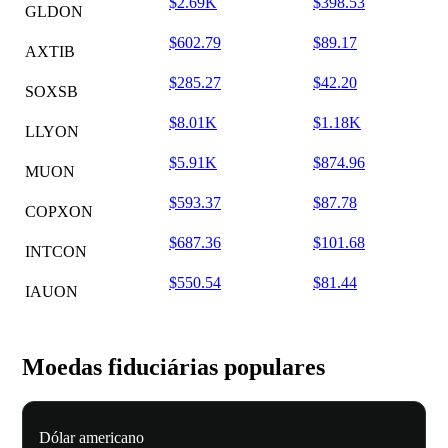
$2.69K
$398.53
GLDON
$602.79
$89.17
AXTIB
$285.27
$42.20
SOXSB
$8.01K
$1.18K
LLYON
$5.91K
$874.96
MUON
$593.37
$87.78
COPXON
$687.36
$101.68
INTCON
$550.54
$81.44
IAUON
Moedas fiduciárias populares
Dólar americano