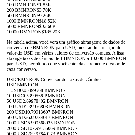
100 BMNRON
$1.85K
200 BMNRON
$3.70K
500 BMNRON
$9.26K
1000 BMNRON
$18.52K
5000 BMNRON
$92.60K
10000 BMNRON
$185.20K
Na tabela acima, você verá um gráfico abrangente de dados de
conversão de BMNRON para USD, mostrando a relação de
valor do USD em vários valores de conversão comuns. A lista
abrange taxas de câmbio de 1 BMNRON a 10.000 BMNRON
para USD, permitindo que você entenda claramente o valor de
cada conversão.
USD/BMNRON Conversor de Taxas de Câmbio
USD
BMNRON
1 USD
0.05399568 BMNRON
10 USD
0.5399568 BMNRON
50 USD
2.69978402 BMNRON
100 USD
5.39956803 BMNRON
200 USD
10.79913607 BMNRON
500 USD
26.99784017 BMNRON
1000 USD
53.99568035 BMNRON
2000 USD
107.99136069 BMNRON
5000 USD
269.97840173 BMNRON