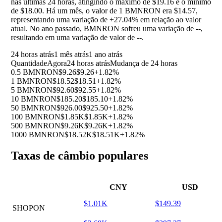
nas últimas 24 horas, atingindo o máximo de $19.16 e o mínimo
de $18.00. Há um mês, o valor de 1 BMNRON era $14.57,
representando uma variação de
+27.04%
em relação ao valor
atual. No ano passado, BMNRON sofreu uma variação de
--
,
resultando em uma variação de valor de
--
.
24 horas atrás
1 mês atrás
1 ano atrás
Quantidade
Agora
24 horas atrás
Mudança de 24 horas
0.5 BMNRON
$9.26
$9.26
+1.82%
1 BMNRON
$18.52
$18.51
+1.82%
5 BMNRON
$92.60
$92.55
+1.82%
10 BMNRON
$185.20
$185.10
+1.82%
50 BMNRON
$926.00
$925.50
+1.82%
100 BMNRON
$1.85K
$1.85K
+1.82%
500 BMNRON
$9.26K
$9.26K
+1.82%
1000 BMNRON
$18.52K
$18.51K
+1.82%
Taxas de câmbio populares
CNY
USD
$1.01K
$149.39
SHOPON