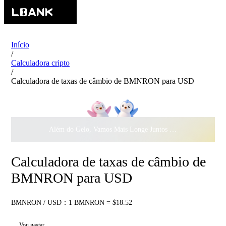
Início
/
Calculadora cripto
/
Calculadora de taxas de câmbio de BMNRON para USD
Além do Gelo, Vamos Mais Longe Juntos ·
$500.000
ao Dar 
Calculadora de taxas de câmbio de
BMNRON para USD
BMNRON / USD：1 BMNRON = $18.52
Vou gastar