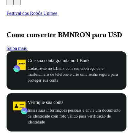
Festival dos Robôs Unitree
US
Como converter BMNRON para USD
Saiba mais
Crie sua conta gratuita no LBank
Cadastre-se no LBank com seu endereço de e-
mail/número de telefone,e crie uma senha segura para
proteger sua conta
Verifique sua conta
Insira suas informações pessoais e envie um documento
de identidade com foto válido para verificação de
identidade