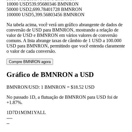
10000 USD
539.95680346 BMNRON
50000 USD
2,699.78401728 BMNRON
100000 USD
5,399.56803456 BMNRON
Na tabela acima, você verá um gráfico abrangente de dados de
conversão de USD para BMNRON, mostrando a relação de
valor de USD e BMNRON em vários valores de conversão
comuns. A lista abrange taxas de câmbio de 1 USD a 100.000
USD para BMNRON, permitindo que você entenda claramente
o valor de cada conversão.
Compre BMNRON agora
Gráfico de BMNRON a USD
BMNRON
/
USD
:
1 BMNRON = $18.52 USD
No passado 1D, a flutuação de BMNRON para USD foi de
+1.87%
.
1D
7D
1M
3M
1Y
ALL
--
--
--