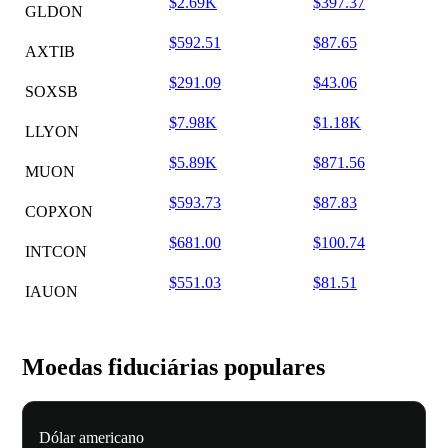
$2.69K
$397.37
GLDON
$592.51
$87.65
AXTIB
$291.09
$43.06
SOXSB
$7.98K
$1.18K
LLYON
$5.89K
$871.56
MUON
$593.73
$87.83
COPXON
$681.00
$100.74
INTCON
$551.03
$81.51
IAUON
Moedas fiduciárias populares
Dólar americano