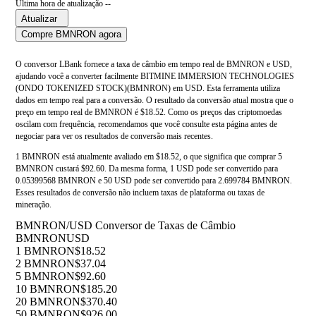
Última hora de atualização --
Atualizar
Compre BMNRON agora
O conversor LBank fornece a taxa de câmbio em tempo real de BMNRON e USD,
ajudando você a converter facilmente BITMINE IMMERSION TECHNOLOGIES
(ONDO TOKENIZED STOCK)(BMNRON) em USD. Esta ferramenta utiliza
dados em tempo real para a conversão. O resultado da conversão atual mostra que o
preço em tempo real de BMNRON é $18.52. Como os preços das criptomoedas
oscilam com frequência, recomendamos que você consulte esta página antes de
negociar para ver os resultados de conversão mais recentes.
1 BMNRON está atualmente avaliado em $18.52, o que significa que comprar 5
BMNRON custará $92.60. Da mesma forma, 1 USD pode ser convertido para
0.05399568 BMNRON e 50 USD pode ser convertido para 2.699784 BMNRON.
Esses resultados de conversão não incluem taxas de plataforma ou taxas de
mineração.
BMNRON/USD Conversor de Taxas de Câmbio
BMNRON
USD
1 BMNRON
$18.52
2 BMNRON
$37.04
5 BMNRON
$92.60
10 BMNRON
$185.20
20 BMNRON
$370.40
50 BMNRON
$926.00