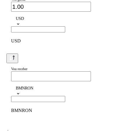
USD
USD
Vou receber
BMNRON
BMNRON