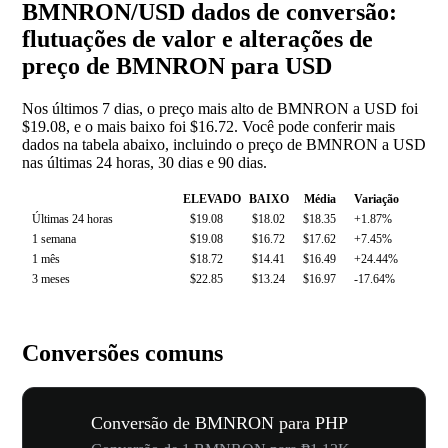
BMNRON/USD dados de conversão:
flutuações de valor e alterações de
preço de BMNRON para USD
Nos últimos 7 dias, o preço mais alto de BMNRON a USD foi
$19.08, e o mais baixo foi $16.72. Você pode conferir mais
dados na tabela abaixo, incluindo o preço de BMNRON a USD
nas últimas 24 horas, 30 dias e 90 dias.
ELEVADO
BAIXO
Média
Variação
Últimas 24 horas
$19.08
$18.02
$18.35
+1.87%
1 semana
$19.08
$16.72
$17.62
+7.45%
1 mês
$18.72
$14.41
$16.49
+24.44%
3 meses
$22.85
$13.24
$16.97
-17.64%
Conversões comuns
Conversão de BMNRON para PHP