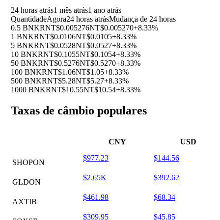
24 horas atrás
1 mês atrás
1 ano atrás
Quantidade
Agora
24 horas atrás
Mudança de 24 horas
0.5 BNKR
NT$0.005276
NT$0.005270
+8.33%
1 BNKR
NT$0.0106
NT$0.0105
+8.33%
5 BNKR
NT$0.0528
NT$0.0527
+8.33%
10 BNKR
NT$0.1055
NT$0.1054
+8.33%
50 BNKR
NT$0.5276
NT$0.5270
+8.33%
100 BNKR
NT$1.06
NT$1.05
+8.33%
500 BNKR
NT$5.28
NT$5.27
+8.33%
1000 BNKR
NT$10.55
NT$10.54
+8.33%
Taxas de câmbio populares
CNY
USD
$977.23
$144.56
SHOPON
$2.65K
$392.62
GLDON
$461.98
$68.34
AXTIB
$309.95
$45.85