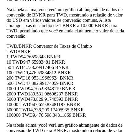
Na tabela acima, você verá um gráfico abrangente de dados de
conversão de BNKR para TWD, mostrando a relação de valor
do USD em vários valores de conversão comuns. A lista
abrange taxas de câmbio de 1 BNKR a 10.000 BNKR para
TWD, permitindo que você entenda claramente o valor de cada
conversão.
TWD/BNKR Conversor de Taxas de Câmbio
TWD
BNKR
1 TWD
94.76598348 BNKR
10 TWD
947.65983481 BNKR
50 TWD
4,738.29917406 BNKR
100 TWD
9,476.59834812 BNKR
200 TWD
18,953.19669624 BNKR
500 TWD
47,382.99174059 BNKR
1000 TWD
94,765.98348119 BNKR
2000 TWD
189,531.96696237 BNKR
5000 TWD
473,829.91740593 BNKR
10000 TWD
947,659.83481187 BNKR
50000 TWD
4,738,299.17405935 BNKR
100000 TWD
9,476,598.34811869 BNKR
Na tabela acima, você verá um gráfico abrangente de dados de
conversão de TWD para BNKR, mostrando a relação de valor