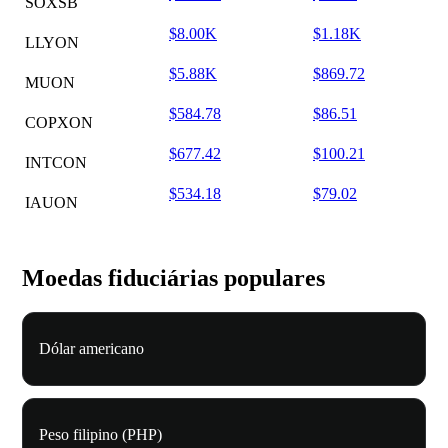
SOXSB
$8.00K
$1.18K
LLYON
$5.88K
$869.72
MUON
$584.78
$86.51
COPXON
$677.42
$100.21
INTCON
$534.18
$79.02
IAUON
Moedas fiduciárias populares
Dólar americano
Peso filipino (PHP)