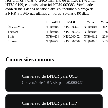
Nos últimos 7 dias, o preço mais alto de BNKR a TWD foi
NT$0.0109, e o mais baixo foi NT$0.009383. Você pode
conferir mais dados na tabela abaixo, incluindo o preço de
BNKR a TWD nas últimas 24 horas, 30 dias e 90 dias.
ELEVADO
BAIXO
Média
Varia
Últimas 24 horas
NT$0.0109
NT$0.009697
NT$0.0104
+8.2
1 semana
NT$0.0109
NT$0.009383
NT$0.0102
-1.3
1 mês
NT$0.0134
NT$0.009452
NT$0.0112
-20.
3 meses
NT$0.0236
NT$0.009729
NT$0.0140
-5.3
Conversões comuns
Conversão de BNKR para USD
Conversão de 1 BNKR para $0.000327
Conversão de BNKR para PHP