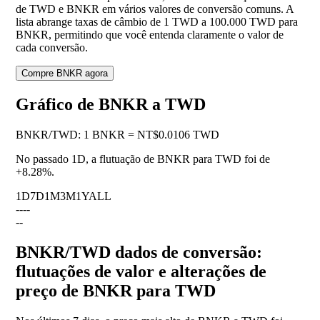
de TWD e BNKR em vários valores de conversão comuns. A
lista abrange taxas de câmbio de 1 TWD a 100.000 TWD para
BNKR, permitindo que você entenda claramente o valor de
cada conversão.
Compre BNKR agora
Gráfico de BNKR a TWD
BNKR
/
TWD
:
1 BNKR = NT$0.0106 TWD
No passado 1D, a flutuação de BNKR para TWD foi de
+8.28%
.
1D
7D
1M
3M
1Y
ALL
--
--
--
BNKR/TWD dados de conversão:
flutuações de valor e alterações de
preço de BNKR para TWD