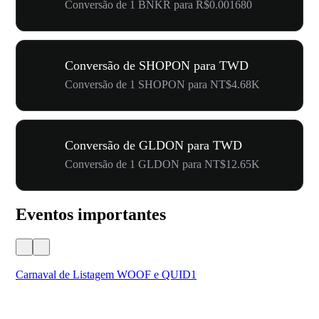
Conversão de 1 BNKR para R$0.001680
Conversão de SHOPON para TWD
Conversão de 1 SHOPON para NT$4.68K
Conversão de GLDON para TWD
Conversão de 1 GLDON para NT$12.65K
Eventos importantes
Carnaval de Listagem WOOF e QUID1
Seu