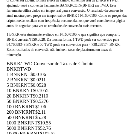
O conversor LBank fornece a taxa de câmbio em tempo real de BNKR e TWD,
ajudando você a converter facilmente BANKRCOIN(BNKR) em TWD. Esta
ferramenta utiliza dados em tempo real para a conversão. O resultado da conversão
atual mostra que o preço em tempo real de BNKR é NT$0.0106. Como os preços das
criptomoedas oscilam com frequência, recomendamos que você consulte esta página
antes de negociar para ver os resultados de conversão mais recentes.
1 BNKR está atualmente avaliado em NT$0.0106, o que significa que comprar 5
BNKR custará NT$0.0528. Da mesma forma, 1 TWD pode ser convertido para
94.76598348 BNKR e 50 TWD pode ser convertido para 4,738.299174 BNKR.
Esses resultados de conversão não incluem taxas de plataforma ou taxas de
mineração.
BNKR/TWD Conversor de Taxas de Câmbio
BNKR
TWD
1 BNKR
NT$0.0106
2 BNKR
NT$0.0211
5 BNKR
NT$0.0528
10 BNKR
NT$0.1055
20 BNKR
NT$0.2110
50 BNKR
NT$0.5276
100 BNKR
NT$1.06
200 BNKR
NT$2.11
500 BNKR
NT$5.28
1000 BNKR
NT$10.55
5000 BNKR
NT$52.76
10000 BNKR
NT$105.52