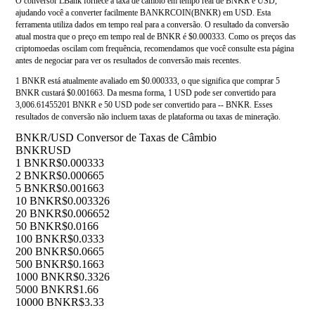
O conversor LBank fornece a taxa de câmbio em tempo real de BNKR e USD,
ajudando você a converter facilmente BANKRCOIN(BNKR) em USD. Esta
ferramenta utiliza dados em tempo real para a conversão. O resultado da conversão
atual mostra que o preço em tempo real de BNKR é $0.000333. Como os preços das
criptomoedas oscilam com frequência, recomendamos que você consulte esta página
antes de negociar para ver os resultados de conversão mais recentes.
1 BNKR está atualmente avaliado em $0.000333, o que significa que comprar 5
BNKR custará $0.001663. Da mesma forma, 1 USD pode ser convertido para
3,006.61455201 BNKR e 50 USD pode ser convertido para -- BNKR. Esses
resultados de conversão não incluem taxas de plataforma ou taxas de mineração.
BNKR/USD Conversor de Taxas de Câmbio
BNKR
USD
1 BNKR
$0.000333
2 BNKR
$0.000665
5 BNKR
$0.001663
10 BNKR
$0.003326
20 BNKR
$0.006652
50 BNKR
$0.0166
100 BNKR
$0.0333
200 BNKR
$0.0665
500 BNKR
$0.1663
1000 BNKR
$0.3326
5000 BNKR
$1.66
10000 BNKR
$3.33