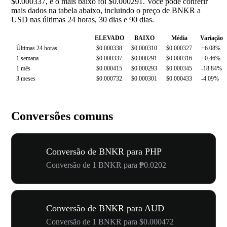
$0.000337, e o mais baixo foi $0.000291. Você pode conferir
mais dados na tabela abaixo, incluindo o preço de BNKR a
USD nas últimas 24 horas, 30 dias e 90 dias.
ELEVADO
BAIXO
Média
Variação
Últimas 24 horas
$0.000338
$0.000310
$0.000327
+6.08%
1 semana
$0.000337
$0.000291
$0.000316
+0.46%
1 mês
$0.000415
$0.000293
$0.000345
-18.84%
3 meses
$0.000732
$0.000301
$0.000433
-4.09%
Conversões comuns
Conversão de BNKR para PHP
Conversão de 1 BNKR para ₱0.0202
Conversão de BNKR para AUD
Conversão de 1 BNKR para $0.000472