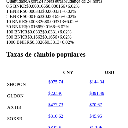
Quantidade
Agora
24 horas atrás
Mudança de 24 horas
0.5 BNKR
$0.000166
$0.000166
+6.02%
1 BNKR
$0.000333
$0.000331
+6.02%
5 BNKR
$0.001663
$0.001656
+6.02%
10 BNKR
$0.003326
$0.003313
+6.02%
50 BNKR
$0.0166
$0.0166
+6.02%
100 BNKR
$0.0333
$0.0331
+6.02%
500 BNKR
$0.1663
$0.1656
+6.02%
1000 BNKR
$0.3326
$0.3313
+6.02%
Taxas de câmbio populares
CNY
USD
$975.74
$144.34
SHOPON
$2.65K
$391.49
GLDON
$477.73
$70.67
AXTIB
$310.62
$45.95
SOXSB
$8.02K
$1.19K