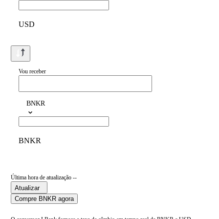
USD
Vou receber
BNKR
BNKR
Última hora de atualização --
Atualizar
Compre BNKR agora