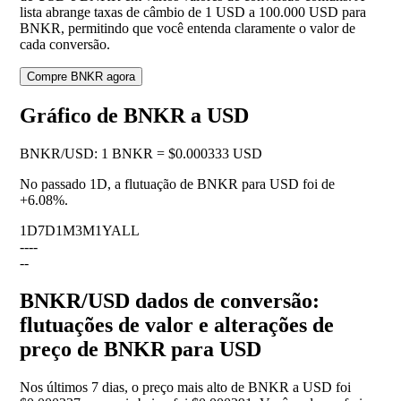
lista abrange taxas de câmbio de 1 USD a 100.000 USD para
BNKR, permitindo que você entenda claramente o valor de
cada conversão.
Compre BNKR agora
Gráfico de BNKR a USD
BNKR
/
USD
:
1 BNKR = $0.000333 USD
No passado 1D, a flutuação de BNKR para USD foi de
+6.08%
.
1D
7D
1M
3M
1Y
ALL
--
--
--
BNKR/USD dados de conversão:
flutuações de valor e alterações de
preço de BNKR para USD
Nos últimos 7 dias, o preço mais alto de BNKR a USD foi