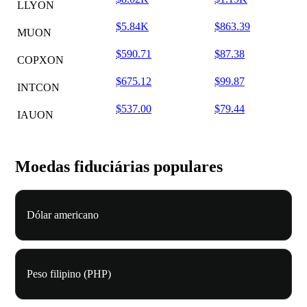
LLYON
$5.84K
$863.39
MUON
$590.71
$87.38
COPXON
$675.12
$99.87
INTCON
$537.00
$79.44
IAUON
Moedas fiduciárias populares
Dólar americano
Peso filipino (PHP)