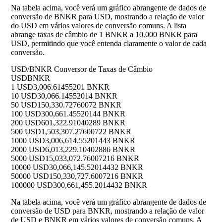
Na tabela acima, você verá um gráfico abrangente de dados de
conversão de BNKR para USD, mostrando a relação de valor
do USD em vários valores de conversão comuns. A lista
abrange taxas de câmbio de 1 BNKR a 10.000 BNKR para
USD, permitindo que você entenda claramente o valor de cada
conversão.
USD/BNKR Conversor de Taxas de Câmbio
USD
BNKR
1 USD
3,006.61455201 BNKR
10 USD
30,066.14552014 BNKR
50 USD
150,330.72760072 BNKR
100 USD
300,661.45520144 BNKR
200 USD
601,322.91040289 BNKR
500 USD
1,503,307.27600722 BNKR
1000 USD
3,006,614.55201443 BNKR
2000 USD
6,013,229.10402886 BNKR
5000 USD
15,033,072.76007216 BNKR
10000 USD
30,066,145.52014432 BNKR
50000 USD
150,330,727.6007216 BNKR
100000 USD
300,661,455.2014432 BNKR
Na tabela acima, você verá um gráfico abrangente de dados de
conversão de USD para BNKR, mostrando a relação de valor
de USD e BNKR em vários valores de conversão comuns. A