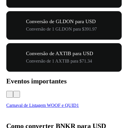
Conversão de GLDON para USD
Conversão de 1 GLDON para $391.97
Conversão de AXTIB para USD
Conversão de 1 AXTIB para $71.34
Eventos importantes
Carnaval de Listagem WOOF e QUID1
Seu
Como converter BNKR para USD