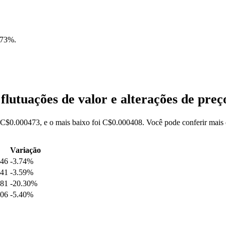
.73%
.
lutuações de valor e alterações de pr
C$0.000473, e o mais baixo foi C$0.000408. Você pode conferir mais 
Variação
446
-3.74%
441
-3.59%
481
-20.30%
606
-5.40%