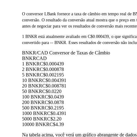
O conversor LBank fornece a taxa de câmbio em tempo real de 
conversão. O resultado da conversão atual mostra que o preço e
antes de negociar para ver os resultados de conversão mais recente
1 BNKR está atualmente avaliado em C$0.000439, o que signifi
convertido para -- BNKR. Esses resultados de conversão não inclu
BNKR/CAD Conversor de Taxas de Câmbio
BNKR
CAD
1 BNKR
C$0.000439
2 BNKR
C$0.000878
5 BNKR
C$0.002195
10 BNKR
C$0.004391
20 BNKR
C$0.008781
50 BNKR
C$0.0220
100 BNKR
C$0.0439
200 BNKR
C$0.0878
500 BNKR
C$0.2195
1000 BNKR
C$0.4391
5000 BNKR
C$2.20
10000 BNKR
C$4.39
Na tabela acima, você verá um gráfico abrangente de dado