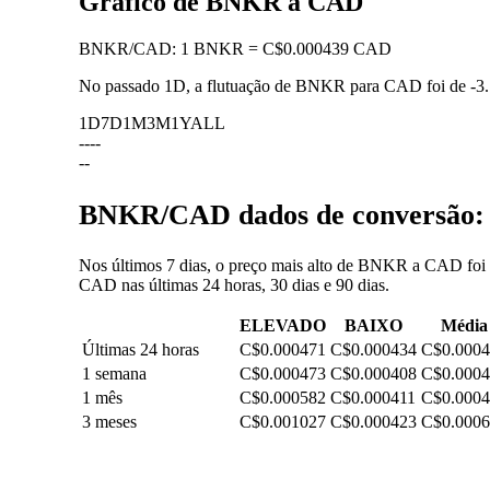
Gráfico de BNKR a CAD
BNKR
/
CAD
:
1 BNKR = C$0.000439 CAD
No passado 1D, a flutuação de BNKR para CAD foi de
-3
1D
7D
1M
3M
1Y
ALL
--
--
--
BNKR/CAD dados de conversão: f
Nos últimos 7 dias, o preço mais alto de BNKR a CAD foi 
CAD nas últimas 24 horas, 30 dias e 90 dias.
ELEVADO
BAIXO
Média
Últimas 24 horas
C$0.000471
C$0.000434
C$0.000
1 semana
C$0.000473
C$0.000408
C$0.000
1 mês
C$0.000582
C$0.000411
C$0.000
3 meses
C$0.001027
C$0.000423
C$0.000