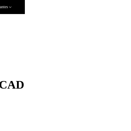
antes
a CAD