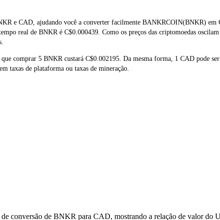
BNKR e CAD, ajudando você a converter facilmente BANKRCOIN(BNKR) em CAD
m tempo real de BNKR é C$0.000439. Como os preços das criptomoedas oscilam
s.
ca que comprar 5 BNKR custará C$0.002195. Da mesma forma, 1 CAD pode se
em taxas de plataforma ou taxas de mineração.
s de conversão de BNKR para CAD, mostrando a relação de valor do U