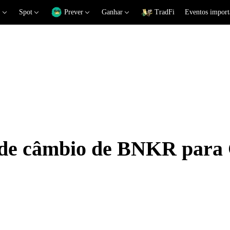
Spot
Prever
Ganhar
TradFi
Eventos import
s de câmbio de BNKR par