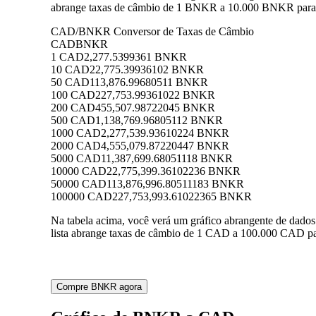
abrange taxas de câmbio de 1 BNKR a 10.000 BNKR para C
CAD/BNKR Conversor de Taxas de Câmbio
CAD
BNKR
1 CAD
2,277.5399361 BNKR
10 CAD
22,775.39936102 BNKR
50 CAD
113,876.99680511 BNKR
100 CAD
227,753.99361022 BNKR
200 CAD
455,507.98722045 BNKR
500 CAD
1,138,769.96805112 BNKR
1000 CAD
2,277,539.93610224 BNKR
2000 CAD
4,555,079.87220447 BNKR
5000 CAD
11,387,699.68051118 BNKR
10000 CAD
22,775,399.36102236 BNKR
50000 CAD
113,876,996.80511183 BNKR
100000 CAD
227,753,993.61022365 BNKR
Na tabela acima, você verá um gráfico abrangente de da
lista abrange taxas de câmbio de 1 CAD a 100.000 CAD pa
Compre BNKR agora