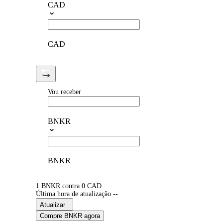
CAD
CAD
Vou receber
BNKR
BNKR
1 BNKR contra 0 CAD
Última hora de atualização --
Atualizar
Compre BNKR agora