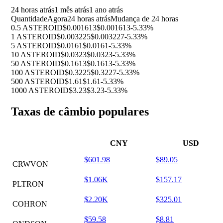
24 horas atrás
1 mês atrás
1 ano atrás
Quantidade
Agora
24 horas atrás
Mudança de 24 horas
0.5 ASTEROID
$0.001613
$0.001613
-5.33%
1 ASTEROID
$0.003225
$0.003227
-5.33%
5 ASTEROID
$0.0161
$0.0161
-5.33%
10 ASTEROID
$0.0323
$0.0323
-5.33%
50 ASTEROID
$0.1613
$0.1613
-5.33%
100 ASTEROID
$0.3225
$0.3227
-5.33%
500 ASTEROID
$1.61
$1.61
-5.33%
1000 ASTEROID
$3.23
$3.23
-5.33%
Taxas de câmbio populares
CNY
USD
$601.98
$89.05
CRWVON
$1.06K
$157.17
PLTRON
$2.20K
$325.01
COHRON
$59.58
$8.81