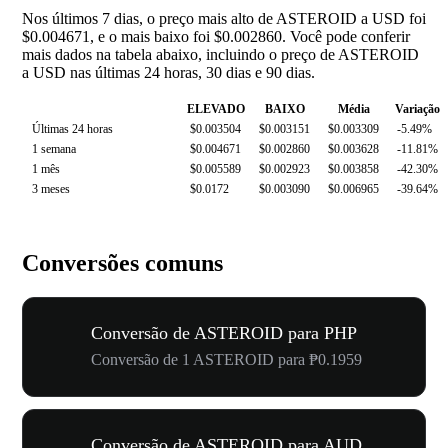
Nos últimos 7 dias, o preço mais alto de ASTEROID a USD foi
$0.004671, e o mais baixo foi $0.002860. Você pode conferir
mais dados na tabela abaixo, incluindo o preço de ASTEROID
a USD nas últimas 24 horas, 30 dias e 90 dias.
ELEVADO
BAIXO
Média
Variação
Últimas 24 horas
$0.003504
$0.003151
$0.003309
-5.49%
1 semana
$0.004671
$0.002860
$0.003628
-11.81%
1 mês
$0.005589
$0.002923
$0.003858
-42.30%
3 meses
$0.0172
$0.003090
$0.006965
-39.64%
Conversões comuns
Conversão de ASTEROID para PHP
Conversão de 1 ASTEROID para ₱0.1959
Conversão de ASTEROID para AUD