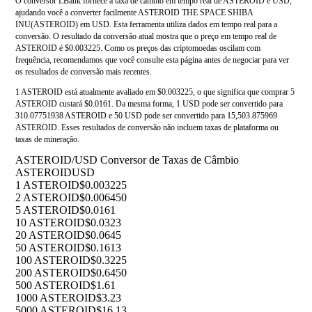
O conversor LBank fornece a taxa de câmbio em tempo real de ASTEROID e USD,
ajudando você a converter facilmente ASTEROID THE SPACE SHIBA
INU(ASTEROID) em USD. Esta ferramenta utiliza dados em tempo real para a
conversão. O resultado da conversão atual mostra que o preço em tempo real de
ASTEROID é $0.003225. Como os preços das criptomoedas oscilam com
frequência, recomendamos que você consulte esta página antes de negociar para ver
os resultados de conversão mais recentes.
1 ASTEROID está atualmente avaliado em $0.003225, o que significa que comprar 5
ASTEROID custará $0.0161. Da mesma forma, 1 USD pode ser convertido para
310.07751938 ASTEROID e 50 USD pode ser convertido para 15,503.875969
ASTEROID. Esses resultados de conversão não incluem taxas de plataforma ou
taxas de mineração.
ASTEROID/USD Conversor de Taxas de Câmbio
ASTEROID
USD
1 ASTEROID
$0.003225
2 ASTEROID
$0.006450
5 ASTEROID
$0.0161
10 ASTEROID
$0.0323
20 ASTEROID
$0.0645
50 ASTEROID
$0.1613
100 ASTEROID
$0.3225
200 ASTEROID
$0.6450
500 ASTEROID
$1.61
1000 ASTEROID
$3.23
5000 ASTEROID
$16.13