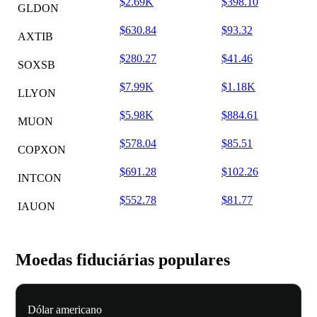
$2.69K
$398.10
GLDON
$630.84
$93.32
AXTIB
$280.27
$41.46
SOXSB
$7.99K
$1.18K
LLYON
$5.98K
$884.61
MUON
$578.04
$85.51
COPXON
$691.28
$102.26
INTCON
$552.78
$81.77
IAUON
Moedas fiduciárias populares
Dólar americano