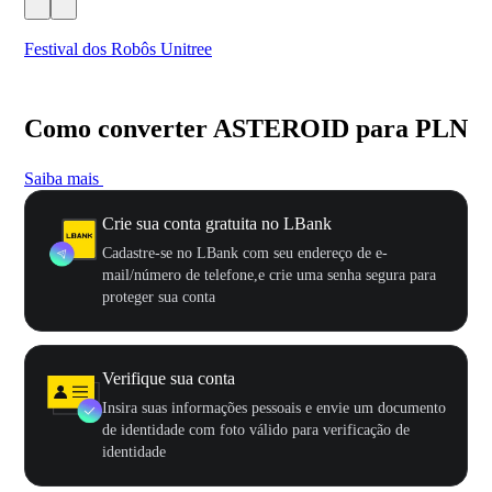
Festival dos Robôs Unitree
US
Como converter ASTEROID para PLN
Saiba mais
Crie sua conta gratuita no LBank
Cadastre-se no LBank com seu endereço de e-
mail/número de telefone,e crie uma senha segura para
proteger sua conta
Verifique sua conta
Insira suas informações pessoais e envie um documento
de identidade com foto válido para verificação de
identidade