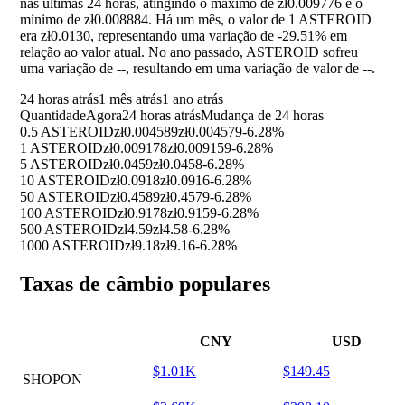
nas últimas 24 horas, atingindo o máximo de zł0.009776 e o
mínimo de zł0.008884. Há um mês, o valor de 1 ASTEROID
era zł0.0130, representando uma variação de
-29.51%
em
relação ao valor atual. No ano passado, ASTEROID sofreu
uma variação de
--
, resultando em uma variação de valor de
--
.
24 horas atrás
1 mês atrás
1 ano atrás
Quantidade
Agora
24 horas atrás
Mudança de 24 horas
0.5 ASTEROID
zł0.004589
zł0.004579
-6.28%
1 ASTEROID
zł0.009178
zł0.009159
-6.28%
5 ASTEROID
zł0.0459
zł0.0458
-6.28%
10 ASTEROID
zł0.0918
zł0.0916
-6.28%
50 ASTEROID
zł0.4589
zł0.4579
-6.28%
100 ASTEROID
zł0.9178
zł0.9159
-6.28%
500 ASTEROID
zł4.59
zł4.58
-6.28%
1000 ASTEROID
zł9.18
zł9.16
-6.28%
Taxas de câmbio populares
CNY
USD
$1.01K
$149.45
SHOPON