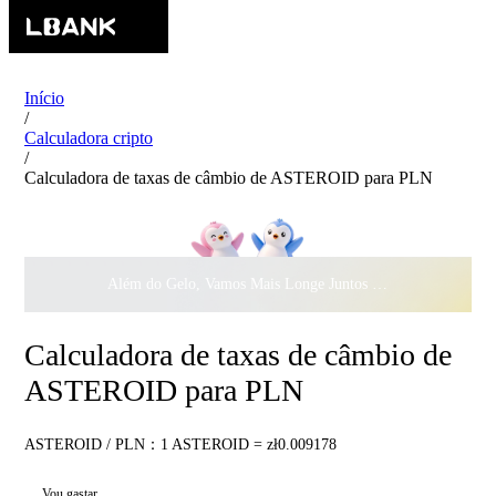
Início
/
Calculadora cripto
/
Calculadora de taxas de câmbio de ASTEROID para PLN
Além do Gelo, Vamos Mais Longe Juntos ·
$500.000
ao Dar 
Calculadora de taxas de câmbio de
ASTEROID para PLN
ASTEROID / PLN：1 ASTEROID = zł0.009178
Vou gastar