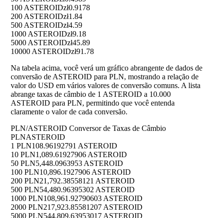
100 ASTEROID
zł0.9178
200 ASTEROID
zł1.84
500 ASTEROID
zł4.59
1000 ASTEROID
zł9.18
5000 ASTEROID
zł45.89
10000 ASTEROID
zł91.78
Na tabela acima, você verá um gráfico abrangente de dados de
conversão de ASTEROID para PLN, mostrando a relação de
valor do USD em vários valores de conversão comuns. A lista
abrange taxas de câmbio de 1 ASTEROID a 10.000
ASTEROID para PLN, permitindo que você entenda
claramente o valor de cada conversão.
PLN/ASTEROID Conversor de Taxas de Câmbio
PLN
ASTEROID
1 PLN
108.96192791 ASTEROID
10 PLN
1,089.61927906 ASTEROID
50 PLN
5,448.0963953 ASTEROID
100 PLN
10,896.1927906 ASTEROID
200 PLN
21,792.38558121 ASTEROID
500 PLN
54,480.96395302 ASTEROID
1000 PLN
108,961.92790603 ASTEROID
2000 PLN
217,923.85581207 ASTEROID
5000 PLN
544,809.63953017 ASTEROID