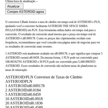
Última hora de atualização --
Atualizar
Compre ASTEROID agora
O conversor LBank fornece a taxa de câmbio em tempo real de ASTEROID e PLN,
ajudando você a converter facilmente ASTEROID THE SPACE SHIBA
INU(ASTEROID) em PLN. Esta ferramenta utiliza dados em tempo real para a
conversão. O resultado da conversão atual mostra que o preço em tempo real de
ASTEROID é zł0.009178. Como os preços das criptomoedas oscilam com
frequência, recomendamos que você consulte esta página antes de negociar para ver
os resultados de conversão mais recentes.
1 ASTEROID está atualmente avaliado em zł0.009178, o que significa que comprar 5
ASTEROID custará zł0.0459. Da mesma forma, 1 PLN pode ser convertido para
108.96192791 ASTEROID e 50 PLN pode ser convertido para 5,448.0963955
ASTEROID. Esses resultados de conversão não incluem taxas de plataforma ou
taxas de mineração.
ASTEROID/PLN Conversor de Taxas de Câmbio
ASTEROID
PLN
1 ASTEROID
zł0.009178
2 ASTEROID
zł0.0184
5 ASTEROID
zł0.0459
10 ASTEROID
zł0.0918
20 ASTEROID
zł0.1836
50 ASTEROID
zł0.4589