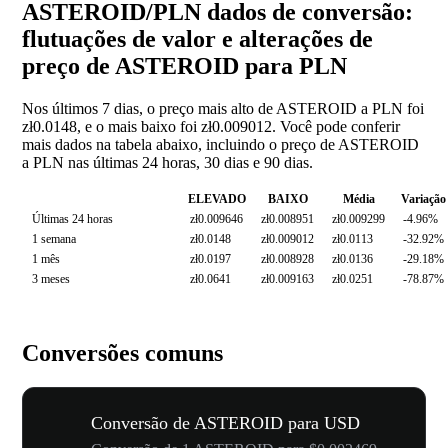
ASTEROID/PLN dados de conversão:
flutuações de valor e alterações de
preço de ASTEROID para PLN
Nos últimos 7 dias, o preço mais alto de ASTEROID a PLN foi
zł0.0148, e o mais baixo foi zł0.009012. Você pode conferir
mais dados na tabela abaixo, incluindo o preço de ASTEROID
a PLN nas últimas 24 horas, 30 dias e 90 dias.
ELEVADO
BAIXO
Média
Variação
Últimas 24 horas
zł0.009646
zł0.008951
zł0.009299
-4.96%
1 semana
zł0.0148
zł0.009012
zł0.0113
-32.92%
1 mês
zł0.0197
zł0.008928
zł0.0136
-29.18%
3 meses
zł0.0641
zł0.009163
zł0.0251
-78.87%
Conversões comuns
Conversão de ASTEROID para USD