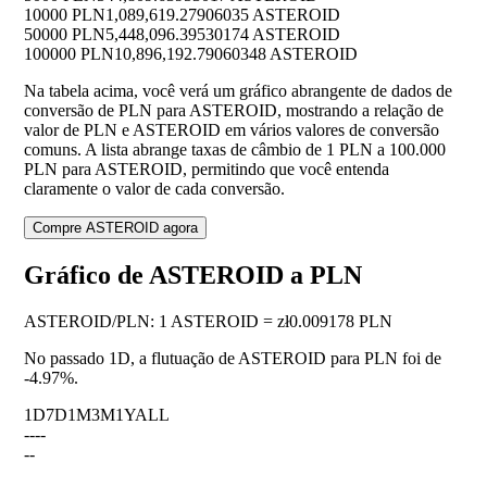
10000 PLN
1,089,619.27906035 ASTEROID
50000 PLN
5,448,096.39530174 ASTEROID
100000 PLN
10,896,192.79060348 ASTEROID
Na tabela acima, você verá um gráfico abrangente de dados de
conversão de PLN para ASTEROID, mostrando a relação de
valor de PLN e ASTEROID em vários valores de conversão
comuns. A lista abrange taxas de câmbio de 1 PLN a 100.000
PLN para ASTEROID, permitindo que você entenda
claramente o valor de cada conversão.
Compre ASTEROID agora
Gráfico de ASTEROID a PLN
ASTEROID
/
PLN
:
1 ASTEROID = zł0.009178 PLN
No passado 1D, a flutuação de ASTEROID para PLN foi de
-4.97%
.
1D
7D
1M
3M
1Y
ALL
--
--
--