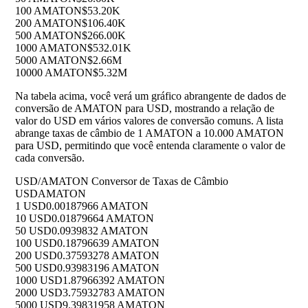
100 AMATON
$53.20K
200 AMATON
$106.40K
500 AMATON
$266.00K
1000 AMATON
$532.01K
5000 AMATON
$2.66M
10000 AMATON
$5.32M
Na tabela acima, você verá um gráfico abrangente de dados de
conversão de AMATON para USD, mostrando a relação de
valor do USD em vários valores de conversão comuns. A lista
abrange taxas de câmbio de 1 AMATON a 10.000 AMATON
para USD, permitindo que você entenda claramente o valor de
cada conversão.
USD/AMATON Conversor de Taxas de Câmbio
USD
AMATON
1 USD
0.00187966 AMATON
10 USD
0.01879664 AMATON
50 USD
0.0939832 AMATON
100 USD
0.18796639 AMATON
200 USD
0.37593278 AMATON
500 USD
0.93983196 AMATON
1000 USD
1.87966392 AMATON
2000 USD
3.75932783 AMATON
5000 USD
9.39831958 AMATON