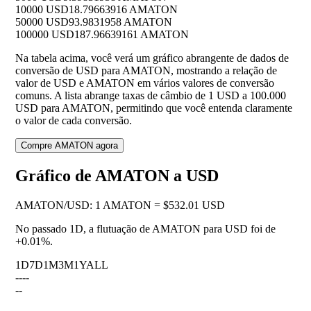
10000 USD
18.79663916 AMATON
50000 USD
93.9831958 AMATON
100000 USD
187.96639161 AMATON
Na tabela acima, você verá um gráfico abrangente de dados de
conversão de USD para AMATON, mostrando a relação de
valor de USD e AMATON em vários valores de conversão
comuns. A lista abrange taxas de câmbio de 1 USD a 100.000
USD para AMATON, permitindo que você entenda claramente
o valor de cada conversão.
Compre AMATON agora
Gráfico de AMATON a USD
AMATON
/
USD
:
1 AMATON = $532.01 USD
No passado 1D, a flutuação de AMATON para USD foi de
+0.01%
.
1D
7D
1M
3M
1Y
ALL
--
--
--