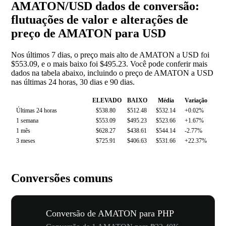
AMATON/USD dados de conversão:
flutuações de valor e alterações de
preço de AMATON para USD
Nos últimos 7 dias, o preço mais alto de AMATON a USD foi
$553.09, e o mais baixo foi $495.23. Você pode conferir mais
dados na tabela abaixo, incluindo o preço de AMATON a USD
nas últimas 24 horas, 30 dias e 90 dias.
ELEVADO
BAIXO
Média
Variação
Últimas 24 horas
$538.80
$512.48
$532.14
+0.02%
1 semana
$553.09
$495.23
$523.66
+1.67%
1 mês
$628.27
$438.61
$544.14
-2.77%
3 meses
$725.91
$406.63
$531.66
+22.37%
Conversões comuns
Conversão de AMATON para PHP