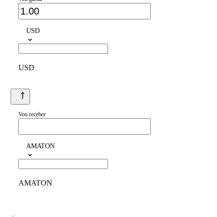
USD
USD
Vou receber
AMATON
AMATON