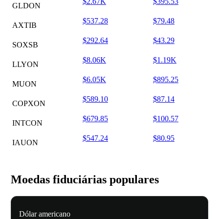
$2.67K
$395.53
GLDON
$537.28
$79.48
AXTIB
$292.64
$43.29
SOXSB
$8.06K
$1.19K
LLYON
$6.05K
$895.25
MUON
$589.10
$87.14
COPXON
$679.85
$100.57
INTCON
$547.24
$80.95
IAUON
Moedas fiduciárias populares
Dólar americano