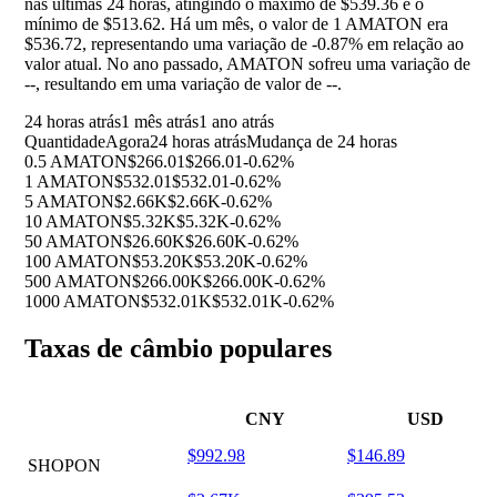
nas últimas 24 horas, atingindo o máximo de $539.36 e o
mínimo de $513.62. Há um mês, o valor de 1 AMATON era
$536.72, representando uma variação de
-0.87%
em relação ao
valor atual. No ano passado, AMATON sofreu uma variação de
--
, resultando em uma variação de valor de
--
.
24 horas atrás
1 mês atrás
1 ano atrás
Quantidade
Agora
24 horas atrás
Mudança de 24 horas
0.5 AMATON
$266.01
$266.01
-0.62%
1 AMATON
$532.01
$532.01
-0.62%
5 AMATON
$2.66K
$2.66K
-0.62%
10 AMATON
$5.32K
$5.32K
-0.62%
50 AMATON
$26.60K
$26.60K
-0.62%
100 AMATON
$53.20K
$53.20K
-0.62%
500 AMATON
$266.00K
$266.00K
-0.62%
1000 AMATON
$532.01K
$532.01K
-0.62%
Taxas de câmbio populares
CNY
USD
$992.98
$146.89
SHOPON