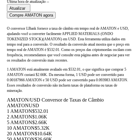
Última hora de atualização --
Atualizar
Compre AMATON agora
O conversor LBank fornece a taxa de câmbio em tempo real de AMATON e USD,
ajudando você a converter facilmente APPLIED MATERIALS (ONDO
TOKENIZED STOCK)(AMATON) em USD. Esta ferramenta utiliza dados em
tempo real para a conversão. O resultado da conversão atual mostra que o preço em
tempo real de AMATON é $532.01. Como os preços das criptomoedas oscilam com
frequência, recomendamos que você consulte esta página antes de negociar para ver
os resultados de conversão mais recentes.
1 AMATON está atualmente avaliado em $532.01, o que significa que comprar 5
AMATON custará $2.66K. Da mesma forma, 1 USD pode ser convertido para
0.00187966 AMATON e 50 USD pode ser convertido para 0.093983 AMATON.
Esses resultados de conversão não incluem taxas de plataforma ou taxas de
mineração.
AMATON/USD Conversor de Taxas de Câmbio
AMATON
USD
1 AMATON
$532.01
2 AMATON
$1.06K
5 AMATON
$2.66K
10 AMATON
$5.32K
20 AMATON
$10.64K
50 AMATON
$26.60K