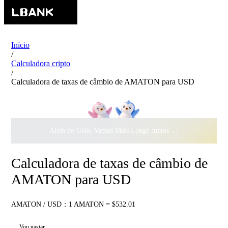
Início
/
Calculadora cripto
/
Calculadora de taxas de câmbio de AMATON para USD
Além do Gelo, Vamos Mais Longe Juntos ·
$500.000
ao Dar 
Calculadora de taxas de câmbio de
AMATON para USD
AMATON / USD：1 AMATON = $532.01
Vou gastar