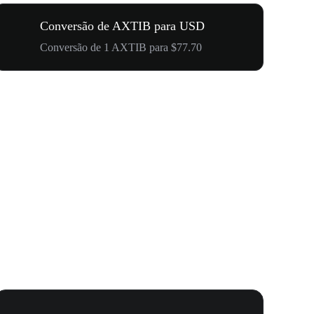
Conversão de AXTIB para USD
Conversão de 1 AXTIB para $77.70
Carnaval 