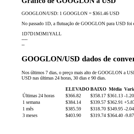
Gráfico de GOOGLON a USD
GOOGLON
/
USD
:
1 GOOGLON = $361.46 USD
No passado 1D, a flutuação de GOOGLON para USD foi
1D
7D
1M
3M
1Y
ALL
--
--
--
GOOGLON/USD dados de conversã
Nos últimos 7 dias, o preço mais alto de GOOGLON a USD 
USD nas últimas 24 horas, 30 dias e 90 dias.
ELEVADO
BAIXO
Média
Vari
Últimas 24 horas
$366.82
$358.17
$361.13
-1.2
1 semana
$384.14
$339.57
$362.91
+5.
1 mês
$385.59
$318.70
$349.95
-2.0
3 meses
$403.90
$319.74
$364.40
-9.8