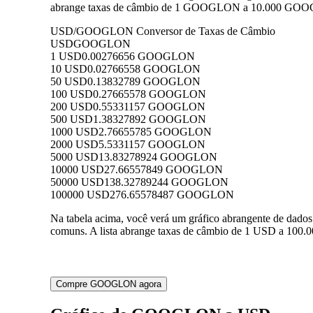
abrange taxas de câmbio de 1 GOOGLON a 10.000 GOOGLO
USD/GOOGLON Conversor de Taxas de Câmbio
USD
GOOGLON
1 USD
0.00276656 GOOGLON
10 USD
0.02766558 GOOGLON
50 USD
0.13832789 GOOGLON
100 USD
0.27665578 GOOGLON
200 USD
0.55331157 GOOGLON
500 USD
1.38327892 GOOGLON
1000 USD
2.76655785 GOOGLON
2000 USD
5.5331157 GOOGLON
5000 USD
13.83278924 GOOGLON
10000 USD
27.66557849 GOOGLON
50000 USD
138.32789244 GOOGLON
100000 USD
276.65578487 GOOGLON
Na tabela acima, você verá um gráfico abrangente de d
comuns. A lista abrange taxas de câmbio de 1 USD a 100
Compre GOOGLON agora