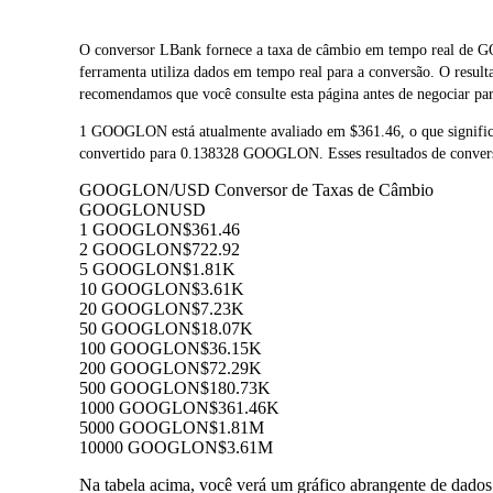
O conversor LBank fornece a taxa de câmbio em tempo rea
ferramenta utiliza dados em tempo real para a conversão. O res
recomendamos que você consulte esta página antes de negociar para
1 GOOGLON está atualmente avaliado em $361.46, o que signi
convertido para 0.138328 GOOGLON. Esses resultados de conversã
GOOGLON/USD Conversor de Taxas de Câmbio
GOOGLON
USD
1 GOOGLON
$361.46
2 GOOGLON
$722.92
5 GOOGLON
$1.81K
10 GOOGLON
$3.61K
20 GOOGLON
$7.23K
50 GOOGLON
$18.07K
100 GOOGLON
$36.15K
200 GOOGLON
$72.29K
500 GOOGLON
$180.73K
1000 GOOGLON
$361.46K
5000 GOOGLON
$1.81M
10000 GOOGLON
$3.61M
Na tabela acima, você verá um gráfico abrangente de dad