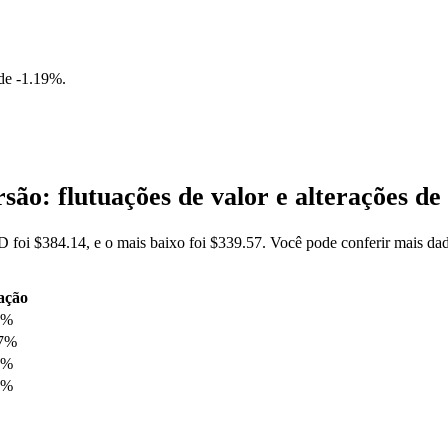
 de
-1.19%
.
o: flutuações de valor e alterações
foi $384.14, e o mais baixo foi $339.57. Você pode conferir mais d
ação
0%
87%
4%
7%