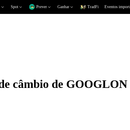
Spot
Prever
Ganhar
TradFi
Eventos import
as de câmbio de GOOGLON