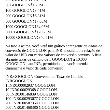
50 GOOGLON
₹1.70M
100 GOOGLON
₹3.41M
200 GOOGLON
₹6.81M
500 GOOGLON
₹17.03M
1000 GOOGLON
₹34.05M
5000 GOOGLON
₹170.25M
10000 GOOGLON
₹340.51M
Na tabela acima, você verá um gráfico abrangente de dados de
conversão de GOOGLON para INR, mostrando a relação de
valor do USD em vários valores de conversão comuns. A lista
abrange taxas de câmbio de 1 GOOGLON a 10.000
GOOGLON para INR, permitindo que você entenda
claramente o valor de cada conversão.
INR/GOOGLON Conversor de Taxas de Câmbio
INR
GOOGLON
1 INR
0.00002937 GOOGLON
10 INR
0.00029368 GOOGLON
50 INR
0.00146839 GOOGLON
100 INR
0.00293677 GOOGLON
200 INR
0.00587354 GOOGLON
500 INR
0.01468386 GOOGLON