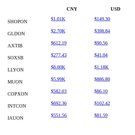
CNY
USD
$1.01K
$149.30
SHOPON
$2.70K
$398.84
GLDON
$612.19
$90.56
AXTIB
$277.43
$41.04
SOXSB
$8.00K
$1.18K
LLYON
$5.99K
$886.80
MUON
$582.03
$86.10
COPXON
$692.36
$102.42
INTCON
$551.56
$81.59
IAUON