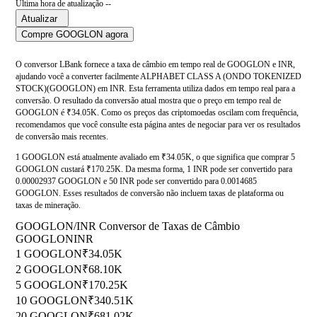
Última hora de atualização --
Atualizar
Compre GOOGLON agora
O conversor LBank fornece a taxa de câmbio em tempo real de GOOGLON e INR,
ajudando você a converter facilmente ALPHABET CLASS A (ONDO TOKENIZED
STOCK)(GOOGLON) em INR. Esta ferramenta utiliza dados em tempo real para a
conversão. O resultado da conversão atual mostra que o preço em tempo real de
GOOGLON é ₹34.05K. Como os preços das criptomoedas oscilam com frequência,
recomendamos que você consulte esta página antes de negociar para ver os resultados
de conversão mais recentes.
1 GOOGLON está atualmente avaliado em ₹34.05K, o que significa que comprar 5
GOOGLON custará ₹170.25K. Da mesma forma, 1 INR pode ser convertido para
0.00002937 GOOGLON e 50 INR pode ser convertido para 0.0014685
GOOGLON. Esses resultados de conversão não incluem taxas de plataforma ou
taxas de mineração.
GOOGLON/INR Conversor de Taxas de Câmbio
GOOGLON
INR
1 GOOGLON
₹34.05K
2 GOOGLON
₹68.10K
5 GOOGLON
₹170.25K
10 GOOGLON
₹340.51K
20 GOOGLON
₹681.02K