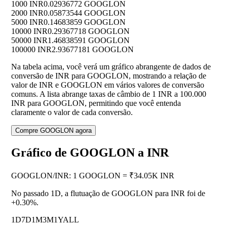
1000 INR
0.02936772 GOOGLON
2000 INR
0.05873544 GOOGLON
5000 INR
0.14683859 GOOGLON
10000 INR
0.29367718 GOOGLON
50000 INR
1.46838591 GOOGLON
100000 INR
2.93677181 GOOGLON
Na tabela acima, você verá um gráfico abrangente de dados de
conversão de INR para GOOGLON, mostrando a relação de
valor de INR e GOOGLON em vários valores de conversão
comuns. A lista abrange taxas de câmbio de 1 INR a 100.000
INR para GOOGLON, permitindo que você entenda
claramente o valor de cada conversão.
Compre GOOGLON agora
Gráfico de GOOGLON a INR
GOOGLON
/
INR
:
1 GOOGLON = ₹34.05K INR
No passado 1D, a flutuação de GOOGLON para INR foi de
+0.30%
.
1D
7D
1M
3M
1Y
ALL