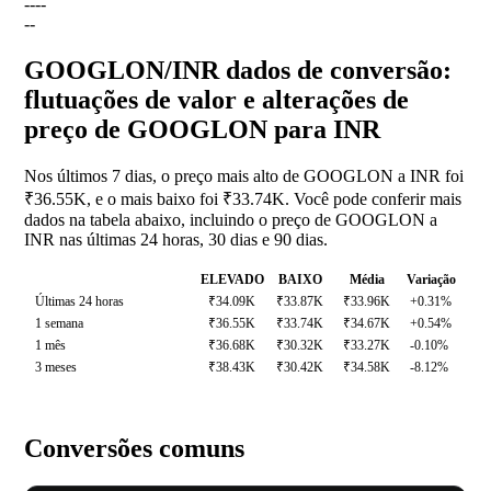
--
--
--
GOOGLON/INR dados de conversão:
flutuações de valor e alterações de
preço de GOOGLON para INR
Nos últimos 7 dias, o preço mais alto de GOOGLON a INR foi
₹36.55K, e o mais baixo foi ₹33.74K. Você pode conferir mais
dados na tabela abaixo, incluindo o preço de GOOGLON a
INR nas últimas 24 horas, 30 dias e 90 dias.
ELEVADO
BAIXO
Média
Variação
Últimas 24 horas
₹34.09K
₹33.87K
₹33.96K
+0.31%
1 semana
₹36.55K
₹33.74K
₹34.67K
+0.54%
1 mês
₹36.68K
₹30.32K
₹33.27K
-0.10%
3 meses
₹38.43K
₹30.42K
₹34.58K
-8.12%
Conversões comuns