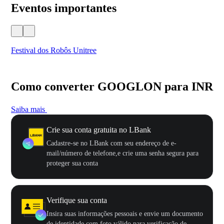
Eventos importantes
Festival dos Robôs Unitree
US
Como converter GOOGLON para INR
Saiba mais
Crie sua conta gratuita no LBank
Cadastre-se no LBank com seu endereço de e-
mail/número de telefone,e crie uma senha segura para
proteger sua conta
Verifique sua conta
Insira suas informações pessoais e envie um documento
de identidade com foto válido para verificação de