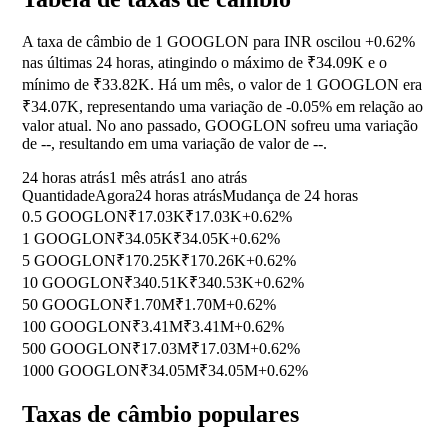
A taxa de câmbio de 1 GOOGLON para INR oscilou
+0.62%
nas últimas 24 horas, atingindo o máximo de ₹34.09K e o
mínimo de ₹33.82K. Há um mês, o valor de 1 GOOGLON era
₹34.07K, representando uma variação de
-0.05%
em relação ao
valor atual. No ano passado, GOOGLON sofreu uma variação
de
--
, resultando em uma variação de valor de
--
.
24 horas atrás
1 mês atrás
1 ano atrás
Quantidade
Agora
24 horas atrás
Mudança de 24 horas
0.5 GOOGLON
₹17.03K
₹17.03K
+0.62%
1 GOOGLON
₹34.05K
₹34.05K
+0.62%
5 GOOGLON
₹170.25K
₹170.26K
+0.62%
10 GOOGLON
₹340.51K
₹340.53K
+0.62%
50 GOOGLON
₹1.70M
₹1.70M
+0.62%
100 GOOGLON
₹3.41M
₹3.41M
+0.62%
500 GOOGLON
₹17.03M
₹17.03M
+0.62%
1000 GOOGLON
₹34.05M
₹34.05M
+0.62%
Taxas de câmbio populares