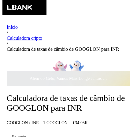
Início
/
Calculadora cripto
/
Calculadora de taxas de câmbio de GOOGLON para INR
Além do Gelo, Vamos Mais Longe Juntos ·
$500.000
ao Dar 
Calculadora de taxas de câmbio de
GOOGLON para INR
GOOGLON / INR：1 GOOGLON = ₹34.05K
Vou gastar