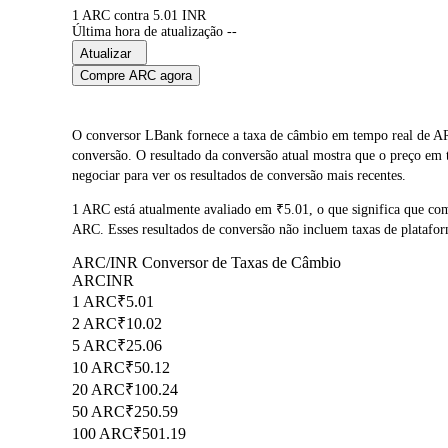
1 ARC contra 5.01 INR
Última hora de atualização --
Atualizar
Compre ARC agora
O conversor LBank fornece a taxa de câmbio em tempo real de A
conversão. O resultado da conversão atual mostra que o preço em
negociar para ver os resultados de conversão mais recentes.
1 ARC está atualmente avaliado em ₹5.01, o que significa que c
ARC. Esses resultados de conversão não incluem taxas de platafo
ARC/INR Conversor de Taxas de Câmbio
ARC
INR
1 ARC
₹5.01
2 ARC
₹10.02
5 ARC
₹25.06
10 ARC
₹50.12
20 ARC
₹100.24
50 ARC
₹250.59
100 ARC
₹501.19