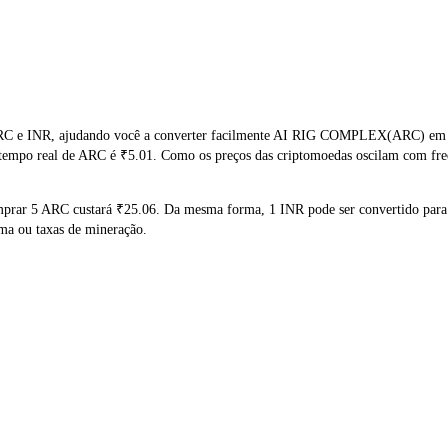
RC e INR, ajudando você a converter facilmente AI RIG COMPLEX(ARC) em IN
 tempo real de ARC é ₹5.01. Como os preços das criptomoedas oscilam com fre
omprar 5 ARC custará ₹25.06. Da mesma forma, 1 INR pode ser convertido pa
rma ou taxas de mineração.