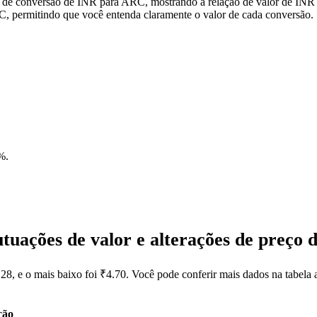
s de conversão de INR para ARC, mostrando a relação de valor de INR
 permitindo que você entenda claramente o valor de cada conversão.
5%
.
tuações de valor e alterações de preço
28, e o mais baixo foi ₹4.70. Você pode conferir mais dados na tabela
ção