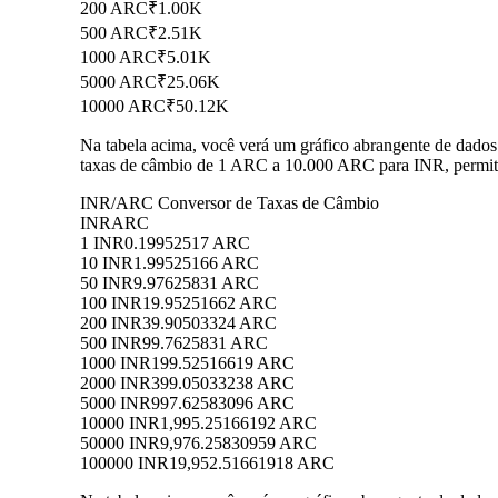
200 ARC
₹1.00K
500 ARC
₹2.51K
1000 ARC
₹5.01K
5000 ARC
₹25.06K
10000 ARC
₹50.12K
Na tabela acima, você verá um gráfico abrangente de dado
taxas de câmbio de 1 ARC a 10.000 ARC para INR, permiti
INR/ARC Conversor de Taxas de Câmbio
INR
ARC
1 INR
0.19952517 ARC
10 INR
1.99525166 ARC
50 INR
9.97625831 ARC
100 INR
19.95251662 ARC
200 INR
39.90503324 ARC
500 INR
99.7625831 ARC
1000 INR
199.52516619 ARC
2000 INR
399.05033238 ARC
5000 INR
997.62583096 ARC
10000 INR
1,995.25166192 ARC
50000 INR
9,976.25830959 ARC
100000 INR
19,952.51661918 ARC