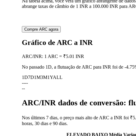
Na tabela acima, você verá um gráfico abrangente de dado
abrange taxas de câmbio de 1 INR a 100.000 INR para ARC,
Compre ARC agora
Gráfico de ARC a INR
ARC
/
INR
:
1 ARC = ₹5.01 INR
No passado 1D, a flutuação de ARC para INR foi de
-4.7
1D
7D
1M
3M
1Y
ALL
--
--
--
ARC/INR dados de conversão: flu
Nos últimos 7 dias, o preço mais alto de ARC a INR foi ₹5.
horas, 30 dias e 90 dias.
ELEVADO
BAIXO
Média
Varia