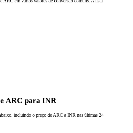
 e ARC em vários valores de conversão comuns. A lista
 de ARC para INR
 abaixo, incluindo o preço de ARC a INR nas últimas 24