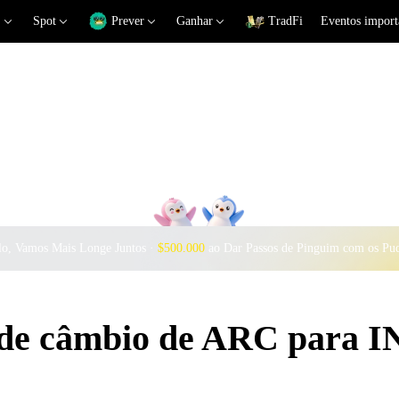
Spot
Prever
Ganhar
TradFi
Eventos import
o, Vamos Mais Longe Juntos ·
$500.000
ao Dar Passos de Pinguim com os Pu
 de câmbio de ARC para 