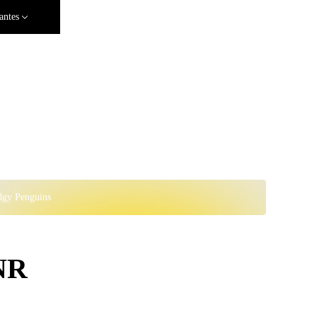
antes
dgy Penguins
INR