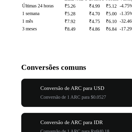
Últimas 24 horas
-4.75
₹5.26
₹4.99
₹5.12
1 semana
-1.35
₹5.28
₹4.70
₹5.00
1 mês
-32.4
₹7.92
₹4.75
₹6.10
3 meses
-17.2
₹8.49
₹4.86
₹6.84
Conversões comuns
Conversão de ARC para USD
Conversão de 1 ARC para $0.0527
Conversão de ARC para IDR
Conversão de 1 ARC para Rp940.18