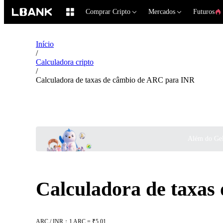
Comprar Cripto
Mercados
Futuros
Início
/
Calculadora cripto
/
Calculadora de taxas de câmbio de ARC para INR
Além do Gel
Calculadora de taxas
ARC / INR：1 ARC = ₹5.01