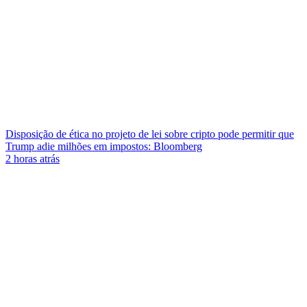
Disposição de ética no projeto de lei sobre cripto pode permitir que
Trump adie milhões em impostos: Bloomberg
2 horas atrás