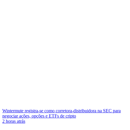
Wintermute registra-se como corretora-distribuidora na SEC para
negociar ações, opções e ETFs de cripto
2 horas atrás