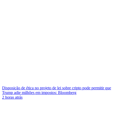
Disposição de ética no projeto de lei sobre cripto pode permitir que
Trump adie milhões em impostos: Bloomberg
2 horas atrás