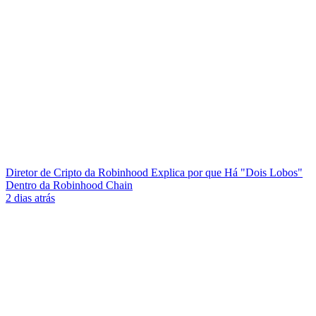
Diretor de Cripto da Robinhood Explica por que Há "Dois Lobos"
Dentro da Robinhood Chain
2 dias atrás