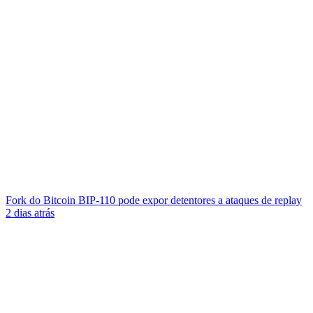
Fork do Bitcoin BIP-110 pode expor detentores a ataques de replay
2 dias atrás