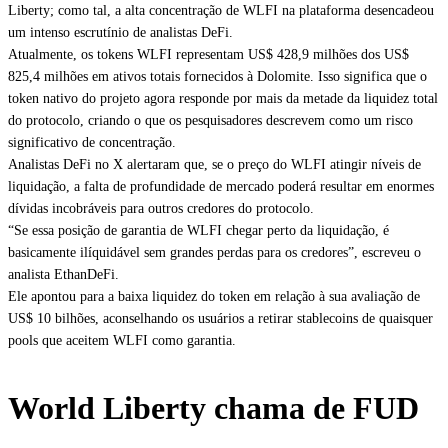
Liberty; como tal, a alta concentração de WLFI na plataforma desencadeou
um intenso escrutínio de analistas DeFi.
Atualmente, os tokens WLFI representam US$ 428,9 milhões dos US$
825,4 milhões em ativos totais fornecidos à Dolomite. Isso significa que o
token nativo do projeto agora responde por mais da metade da liquidez total
do protocolo, criando o que os pesquisadores descrevem como um risco
significativo de concentração.
Analistas DeFi no X alertaram que, se o preço do WLFI atingir níveis de
liquidação, a falta de profundidade de mercado poderá resultar em enormes
dívidas incobráveis para outros credores do protocolo.
“Se essa posição de garantia de WLFI chegar perto da liquidação, é
basicamente ilíquidável sem grandes perdas para os credores”, escreveu o
analista EthanDeFi.
Ele apontou para a baixa liquidez do token em relação à sua avaliação de
US$ 10 bilhões, aconselhando os usuários a retirar stablecoins de quaisquer
pools que aceitem WLFI como garantia.
World Liberty chama de FUD