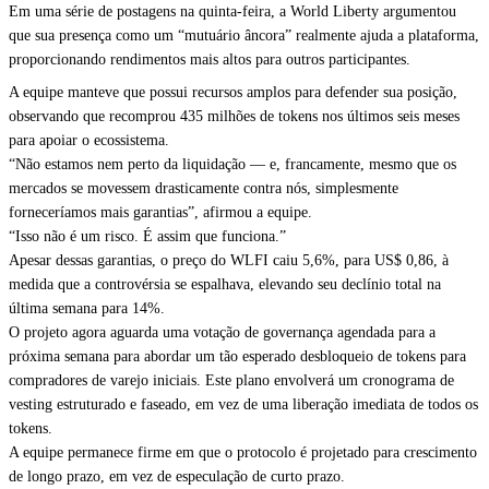
Em uma série de postagens na quinta-feira, a World Liberty argumentou
que sua presença como um “mutuário âncora” realmente ajuda a plataforma,
proporcionando rendimentos mais altos para outros participantes.
A equipe manteve que possui recursos amplos para defender sua posição,
observando que recomprou 435 milhões de tokens nos últimos seis meses
para apoiar o ecossistema.
“Não estamos nem perto da liquidação — e, francamente, mesmo que os
mercados se movessem drasticamente contra nós, simplesmente
forneceríamos mais garantias”, afirmou a equipe.
“Isso não é um risco. É assim que funciona.”
Apesar dessas garantias, o preço do WLFI caiu 5,6%, para US$ 0,86, à
medida que a controvérsia se espalhava, elevando seu declínio total na
última semana para 14%.
O projeto agora aguarda uma votação de governança agendada para a
próxima semana para abordar um tão esperado desbloqueio de tokens para
compradores de varejo iniciais. Este plano envolverá um cronograma de
vesting estruturado e faseado, em vez de uma liberação imediata de todos os
tokens.
A equipe permanece firme em que o protocolo é projetado para crescimento
de longo prazo, em vez de especulação de curto prazo.