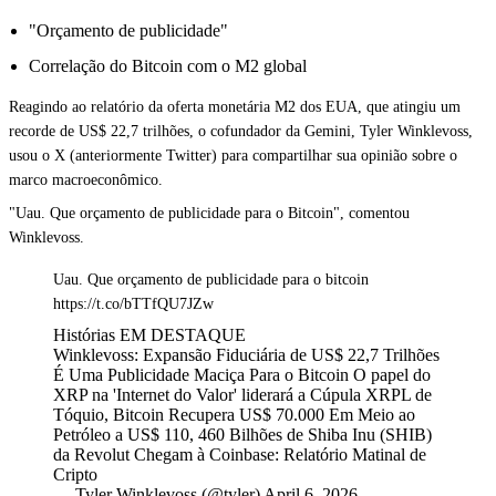
"Orçamento de publicidade"
Correlação do Bitcoin com o M2 global
Reagindo ao relatório da oferta monetária M2 dos EUA, que atingiu um
recorde de US$ 22,7 trilhões, o cofundador da Gemini, Tyler Winklevoss,
usou o X (anteriormente Twitter) para compartilhar sua opinião sobre o
marco macroeconômico.
"Uau. Que orçamento de publicidade para o Bitcoin", comentou
Winklevoss.
Uau. Que orçamento de publicidade para o bitcoin
https://t.co/bTTfQU7JZw
Histórias EM DESTAQUE
Winklevoss: Expansão Fiduciária de US$ 22,7 Trilhões
É Uma Publicidade Maciça Para o Bitcoin O papel do
XRP na 'Internet do Valor' liderará a Cúpula XRPL de
Tóquio, Bitcoin Recupera US$ 70.000 Em Meio ao
Petróleo a US$ 110, 460 Bilhões de Shiba Inu (SHIB)
da Revolut Chegam à Coinbase: Relatório Matinal de
Cripto
— Tyler Winklevoss (@tyler) April 6, 2026