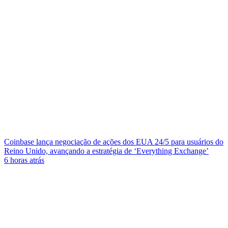
Coinbase lança negociação de ações dos EUA 24/5 para usuários do
Reino Unido, avançando a estratégia de ‘Everything Exchange’
6 horas atrás