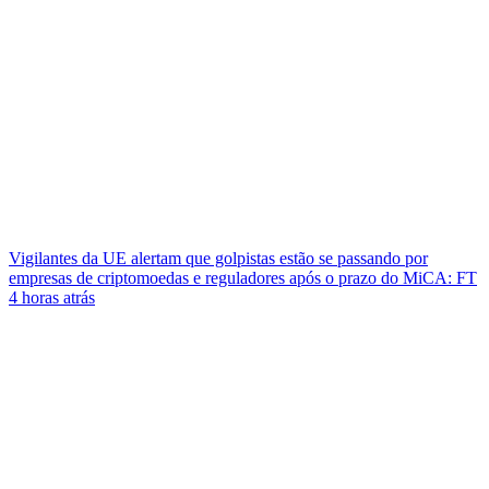
Vigilantes da UE alertam que golpistas estão se passando por
empresas de criptomoedas e reguladores após o prazo do MiCA: FT
4 horas atrás