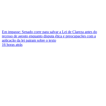
Em impasse: Senado corre para salvar a Lei de Clareza antes do
recesso de agosto enquanto disputa ética e preocupações com a
aplicação da lei pairam sobre o texto
16 horas atrás