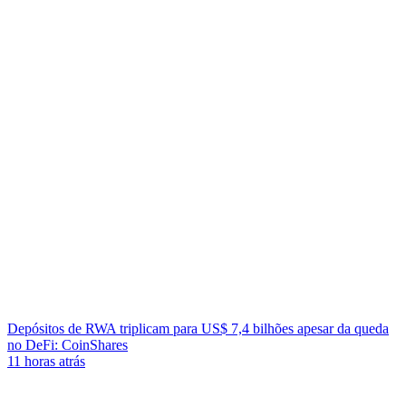
Depósitos de RWA triplicam para US$ 7,4 bilhões apesar da queda
no DeFi: CoinShares
11 horas atrás