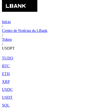
Início
/
Centro de Notícias da LBank
/
Token
/
USDPT
TUDO
BTC
ETH
XRP
USDC
USDT
SOL