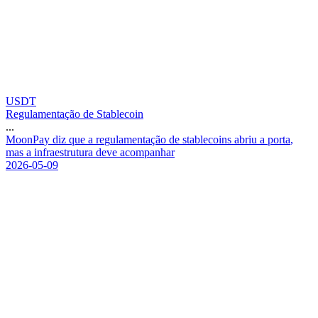
USDT
Regulamentação de Stablecoin
...
M
o
o
n
P
a
y
d
i
z
q
u
e
a
r
e
g
u
l
a
m
e
n
t
a
ç
ã
o
d
e
s
t
a
b
l
e
c
o
i
n
s
a
b
r
i
u
a
p
o
r
t
a
,
m
a
s
a
i
n
f
r
a
e
s
t
r
u
t
u
r
a
d
e
v
e
a
c
o
m
p
a
n
h
a
r
2026-05-09