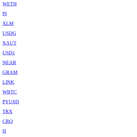
WETH
PI
XLM
USDG
XAUT
USD1
NEAR
GRAM
LINK
WBTC
PYUSD
TRX
CRO
H