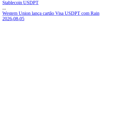
Stablecoin USDPT
...
W
e
s
t
e
r
n
U
n
i
o
n
l
a
n
ç
a
c
a
r
t
ã
o
V
i
s
a
U
S
D
P
T
c
o
m
R
a
i
n
2026-08-05