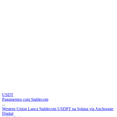
USDT
Pagamentos com Stablecoin
...
W
e
s
t
e
r
n
U
n
i
o
n
L
a
n
ç
a
S
t
a
b
l
e
c
o
i
n
U
S
D
P
T
n
a
S
o
l
a
n
a
v
i
a
A
n
c
h
o
r
a
g
e
D
i
g
i
t
a
l