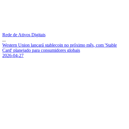
Rede de Ativos Digitais
...
W
e
s
t
e
r
n
U
n
i
o
n
l
a
n
ç
a
r
á
s
t
a
b
l
e
c
o
i
n
n
o
p
r
ó
x
i
m
o
m
ê
s
,
c
o
m
'
S
t
a
b
l
e
C
a
r
d
'
p
l
a
n
e
j
a
d
o
p
a
r
a
c
o
n
s
u
m
i
d
o
r
e
s
g
l
o
b
a
i
s
2026-04-27