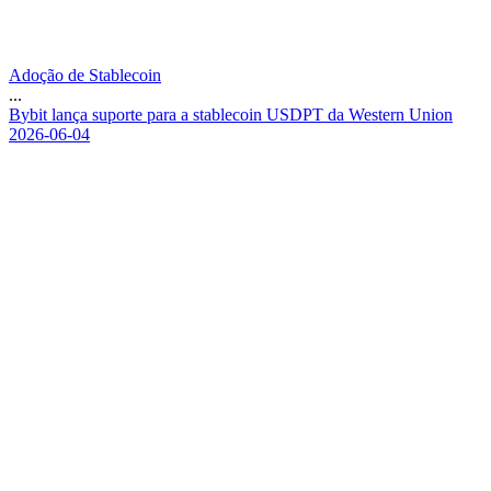
Adoção de Stablecoin
...
B
y
b
i
t
l
a
n
ç
a
s
u
p
o
r
t
e
p
a
r
a
a
s
t
a
b
l
e
c
o
i
n
U
S
D
P
T
d
a
W
e
s
t
e
r
n
U
n
i
o
n
2026-06-04