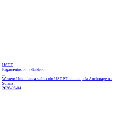
USDT
Pagamentos com Stablecoin
...
W
e
s
t
e
r
n
U
n
i
o
n
l
a
n
ç
a
s
t
a
b
l
e
c
o
i
n
U
S
D
P
T
e
m
i
t
i
d
a
p
e
l
a
A
n
c
h
o
r
a
g
e
n
a
S
o
l
a
n
a
2026-05-04