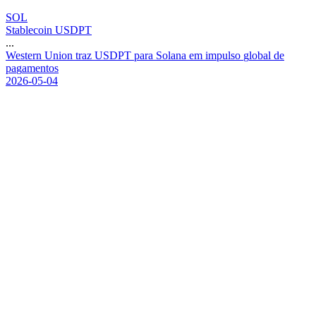
SOL
Stablecoin USDPT
...
W
e
s
t
e
r
n
U
n
i
o
n
t
r
a
z
U
S
D
P
T
p
a
r
a
S
o
l
a
n
a
e
m
i
m
p
u
l
s
o
g
l
o
b
a
l
d
e
p
a
g
a
m
e
n
t
o
s
2026-05-04