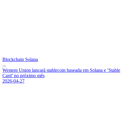
Blockchain Solana
...
W
e
s
t
e
r
n
U
n
i
o
n
l
a
n
ç
a
r
á
s
t
a
b
l
e
c
o
i
n
b
a
s
e
a
d
a
e
m
S
o
l
a
n
a
e
‘
S
t
a
b
l
e
C
a
r
d
’
n
o
p
r
ó
x
i
m
o
m
ê
s
2026-04-27