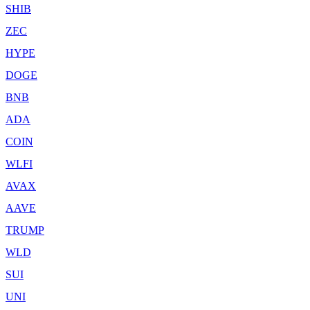
SHIB
ZEC
HYPE
DOGE
BNB
ADA
COIN
WLFI
AVAX
AAVE
TRUMP
WLD
SUI
UNI