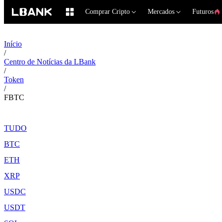
Comprar Cripto
Mercados
Futuros
Início
/
Centro de Notícias da LBank
/
Token
/
FBTC
TUDO
BTC
ETH
XRP
USDC
USDT