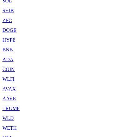
SOL
SHIB
ZEC
DOGE
HYPE
BNB
ADA
COIN
WLFI
AVAX
AAVE
TRUMP
WLD
WETH