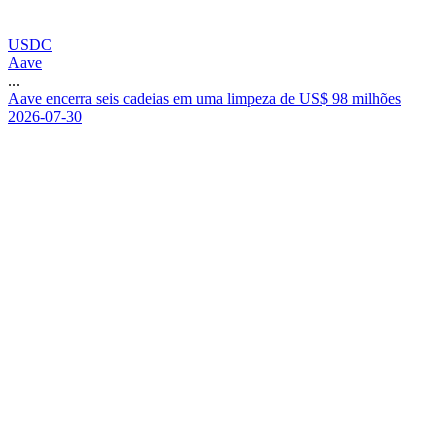
USDC
Aave
...
A
a
v
e
e
n
c
e
r
r
a
s
e
i
s
c
a
d
e
i
a
s
e
m
u
m
a
l
i
m
p
e
z
a
d
e
U
S
$
9
8
m
i
l
h
õ
e
s
2026-07-30