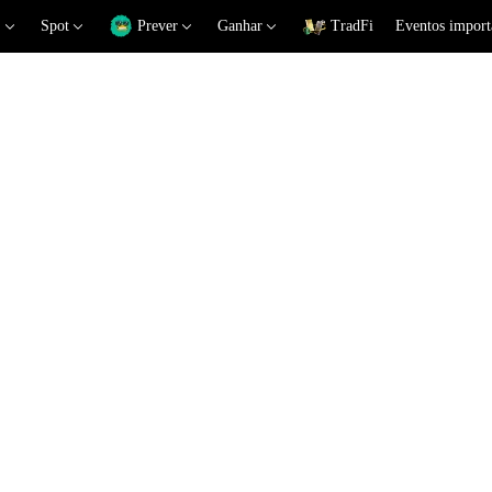
Spot
Prever
Ganhar
TradFi
Eventos import