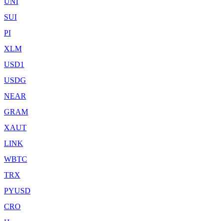
UNI
SUI
PI
XLM
USD1
USDG
NEAR
GRAM
XAUT
LINK
WBTC
TRX
PYUSD
CRO