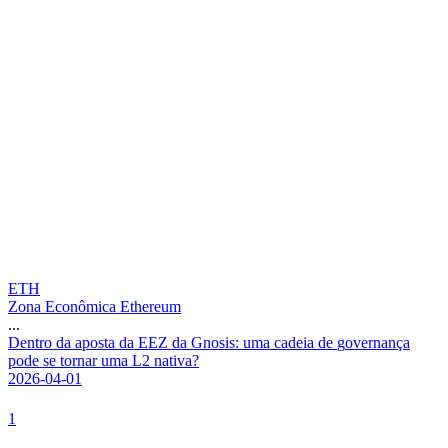
ETH
Zona Econômica Ethereum
...
D
e
n
t
r
o
d
a
a
p
o
s
t
a
d
a
E
E
Z
d
a
G
n
o
s
i
s
:
u
m
a
c
a
d
e
i
a
d
e
g
o
v
e
r
n
a
n
ç
a
p
o
d
e
s
e
t
o
r
n
a
r
u
m
a
L
2
n
a
t
i
v
a
?
2026-04-01
1