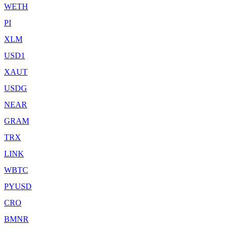
WETH
PI
XLM
USD1
XAUT
USDG
NEAR
GRAM
TRX
LINK
WBTC
PYUSD
CRO
BMNR