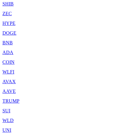
SHIB
ZEC
HYPE
DOGE
BNB
ADA
COIN
WLFI
AVAX
AAVE
TRUMP
SUI
WLD
UNI