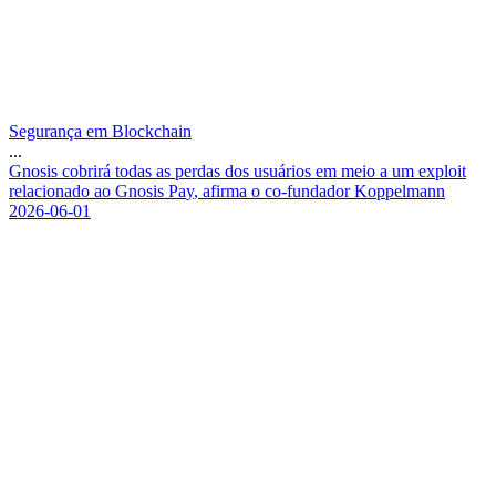
Segurança em Blockchain
...
G
n
o
s
i
s
c
o
b
r
i
r
á
t
o
d
a
s
a
s
p
e
r
d
a
s
d
o
s
u
s
u
á
r
i
o
s
e
m
m
e
i
o
a
u
m
e
x
p
l
o
i
t
r
e
l
a
c
i
o
n
a
d
o
a
o
G
n
o
s
i
s
P
a
y
,
a
f
i
r
m
a
o
c
o
-
f
u
n
d
a
d
o
r
K
o
p
p
e
l
m
a
n
n
2026-06-01