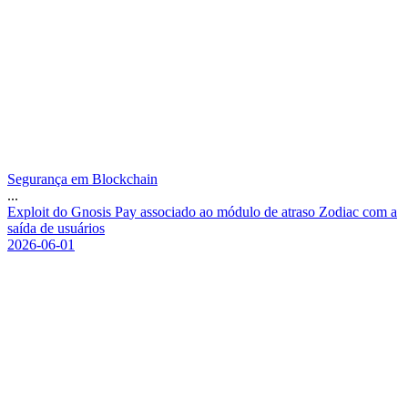
Segurança em Blockchain
...
E
x
p
l
o
i
t
d
o
G
n
o
s
i
s
P
a
y
a
s
s
o
c
i
a
d
o
a
o
m
ó
d
u
l
o
d
e
a
t
r
a
s
o
Z
o
d
i
a
c
c
o
m
a
s
a
í
d
a
d
e
u
s
u
á
r
i
o
s
2026-06-01