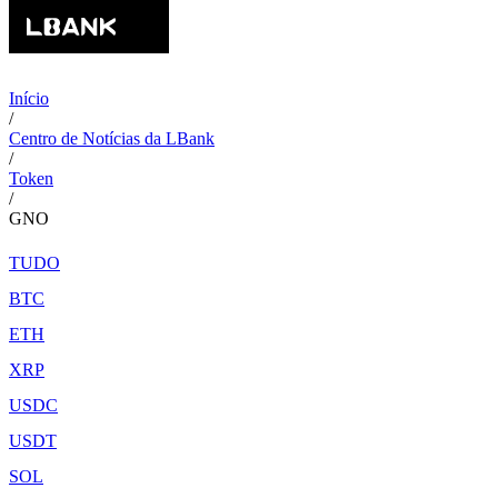
Início
/
Centro de Notícias da LBank
/
Token
/
GNO
TUDO
BTC
ETH
XRP
USDC
USDT
SOL