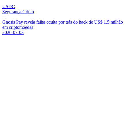
USDC
Segurança Cripto
...
G
n
o
s
i
s
P
a
y
r
e
v
e
l
a
f
a
l
h
a
o
c
u
l
t
a
p
o
r
t
r
á
s
d
o
h
a
c
k
d
e
U
S
$
1
,
5
m
i
l
h
ã
o
e
m
c
r
i
p
t
o
m
o
e
d
a
s
2026-07-03