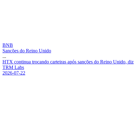
BNB
Sanções do Reino Unido
...
H
T
X
c
o
n
t
i
n
u
a
t
r
o
c
a
n
d
o
c
a
r
t
e
i
r
a
s
a
p
ó
s
s
a
n
ç
õ
e
s
d
o
R
e
i
n
o
U
n
i
d
o
,
d
i
z
T
R
M
L
a
b
s
2026-07-22