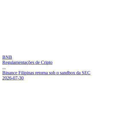
BNB
Regulamentações de Cripto
...
B
i
n
a
n
c
e
F
i
l
i
p
i
n
a
s
r
e
t
o
r
n
a
s
o
b
o
s
a
n
d
b
o
x
d
a
S
E
C
2026-07-30