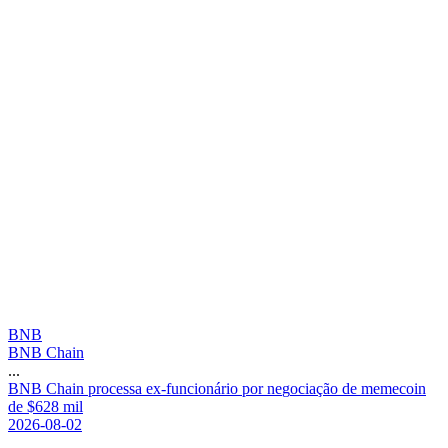
BNB
BNB Chain
...
B
N
B
C
h
a
i
n
p
r
o
c
e
s
s
a
e
x
-
f
u
n
c
i
o
n
á
r
i
o
p
o
r
n
e
g
o
c
i
a
ç
ã
o
d
e
m
e
m
e
c
o
i
n
d
e
$
6
2
8
m
i
l
2026-08-02