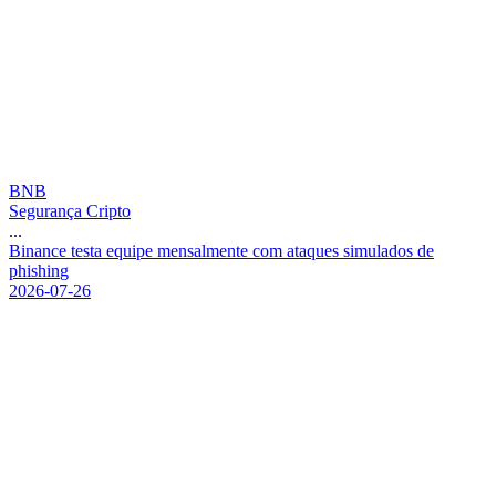
BNB
Segurança Cripto
...
B
i
n
a
n
c
e
t
e
s
t
a
e
q
u
i
p
e
m
e
n
s
a
l
m
e
n
t
e
c
o
m
a
t
a
q
u
e
s
s
i
m
u
l
a
d
o
s
d
e
p
h
i
s
h
i
n
g
2026-07-26