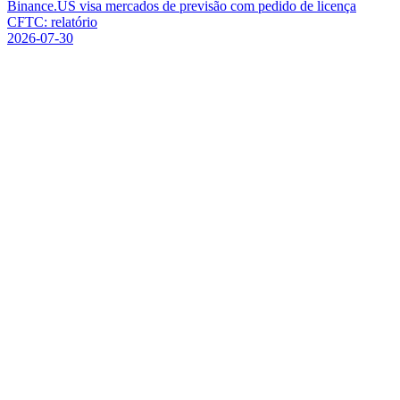
B
i
n
a
n
c
e
.
U
S
v
i
s
a
m
e
r
c
a
d
o
s
d
e
p
r
e
v
i
s
ã
o
c
o
m
p
e
d
i
d
o
d
e
l
i
c
e
n
ç
a
C
F
T
C
:
r
e
l
a
t
ó
r
i
o
2026-07-30