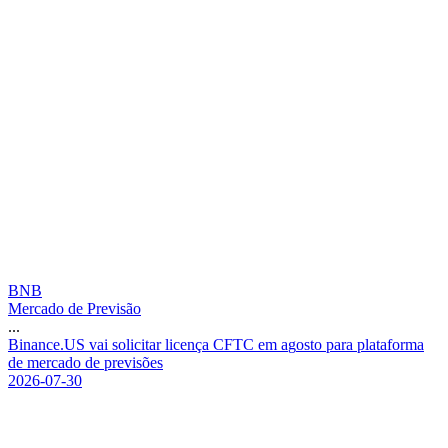
BNB
Mercado de Previsão
...
B
i
n
a
n
c
e
.
U
S
v
a
i
s
o
l
i
c
i
t
a
r
l
i
c
e
n
ç
a
C
F
T
C
e
m
a
g
o
s
t
o
p
a
r
a
p
l
a
t
a
f
o
r
m
a
d
e
m
e
r
c
a
d
o
d
e
p
r
e
v
i
s
õ
e
s
2026-07-30