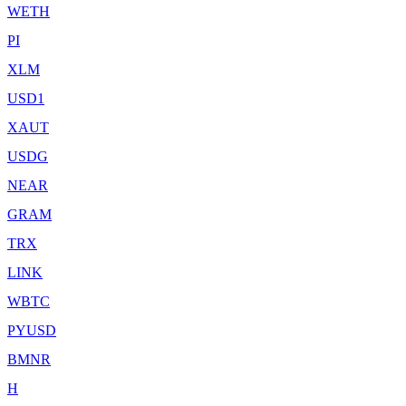
WETH
PI
XLM
USD1
XAUT
USDG
NEAR
GRAM
TRX
LINK
WBTC
PYUSD
BMNR
H