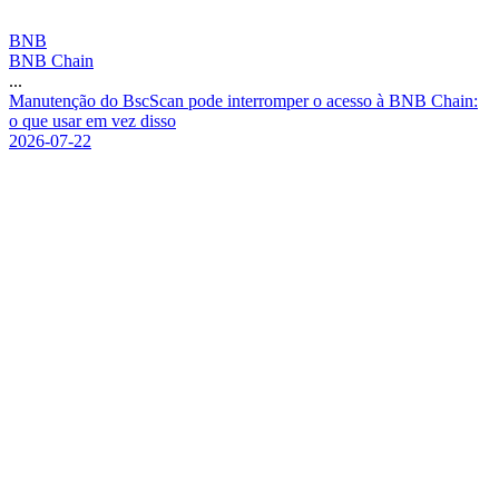
BNB
BNB Chain
...
M
a
n
u
t
e
n
ç
ã
o
d
o
B
s
c
S
c
a
n
p
o
d
e
i
n
t
e
r
r
o
m
p
e
r
o
a
c
e
s
s
o
à
B
N
B
C
h
a
i
n
:
o
q
u
e
u
s
a
r
e
m
v
e
z
d
i
s
s
o
2026-07-22