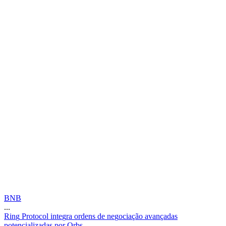
BNB
...
R
i
n
g
P
r
o
t
o
c
o
l
i
n
t
e
g
r
a
o
r
d
e
n
s
d
e
n
e
g
o
c
i
a
ç
ã
o
a
v
a
n
ç
a
d
a
s
p
o
t
e
n
c
i
a
l
i
z
a
d
a
s
p
o
r
O
r
b
s