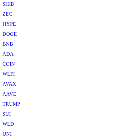
SHIB
ZEC
HYPE
DOGE
BNB
ADA
COIN
WLFI
AVAX
AAVE
TRUMP
SUI
WLD
UNI