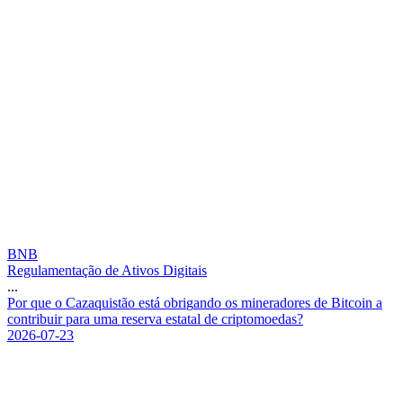
BNB
Regulamentação de Ativos Digitais
...
P
o
r
q
u
e
o
C
a
z
a
q
u
i
s
t
ã
o
e
s
t
á
o
b
r
i
g
a
n
d
o
o
s
m
i
n
e
r
a
d
o
r
e
s
d
e
B
i
t
c
o
i
n
a
c
o
n
t
r
i
b
u
i
r
p
a
r
a
u
m
a
r
e
s
e
r
v
a
e
s
t
a
t
a
l
d
e
c
r
i
p
t
o
m
o
e
d
a
s
?
2026-07-23