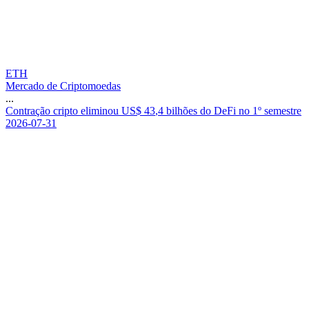
ETH
Mercado de Criptomoedas
...
C
o
n
t
r
a
ç
ã
o
c
r
i
p
t
o
e
l
i
m
i
n
o
u
U
S
$
4
3
,
4
b
i
l
h
õ
e
s
d
o
D
e
F
i
n
o
1
º
s
e
m
e
s
t
r
e
2026-07-31