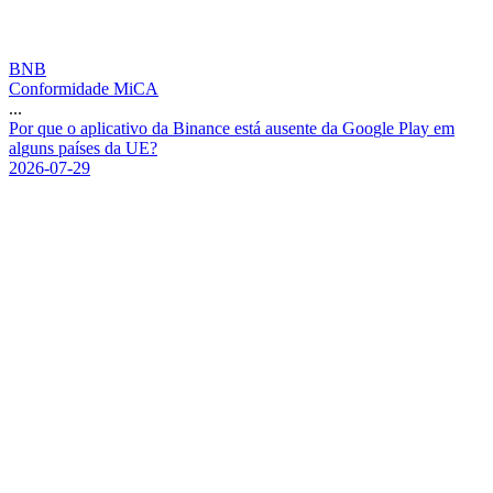
BNB
Conformidade MiCA
...
P
o
r
q
u
e
o
a
p
l
i
c
a
t
i
v
o
d
a
B
i
n
a
n
c
e
e
s
t
á
a
u
s
e
n
t
e
d
a
G
o
o
g
l
e
P
l
a
y
e
m
a
l
g
u
n
s
p
a
í
s
e
s
d
a
U
E
?
2026-07-29