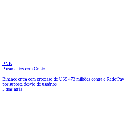
BNB
Pagamentos com Cripto
...
B
i
n
a
n
c
e
e
n
t
r
a
c
o
m
p
r
o
c
e
s
s
o
d
e
U
S
$
4
7
3
m
i
l
h
õ
e
s
c
o
n
t
r
a
a
R
e
d
o
t
P
a
y
p
o
r
s
u
p
o
s
t
a
d
e
s
v
i
o
d
e
u
s
u
á
r
i
o
s
3 dias atrás