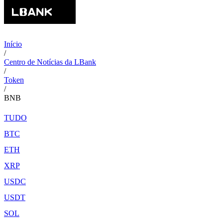
Início
/
Centro de Notícias da LBank
/
Token
/
BNB
TUDO
BTC
ETH
XRP
USDC
USDT
SOL