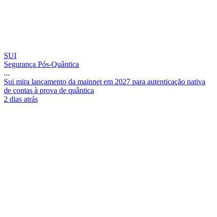
SUI
Segurança Pós-Quântica
...
S
u
i
m
i
r
a
l
a
n
ç
a
m
e
n
t
o
d
a
m
a
i
n
n
e
t
e
m
2
0
2
7
p
a
r
a
a
u
t
e
n
t
i
c
a
ç
ã
o
n
a
t
i
v
a
d
e
c
o
n
t
a
s
à
p
r
o
v
a
d
e
q
u
â
n
t
i
c
a
2 dias atrás