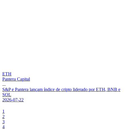
ETH
Pantera Capital
...
S
&
P
e
P
a
n
t
e
r
a
l
a
n
ç
a
m
í
n
d
i
c
e
d
e
c
r
i
p
t
o
l
i
d
e
r
a
d
o
p
o
r
E
T
H
,
B
N
B
e
S
O
L
2026-07-22
1
2
3
4