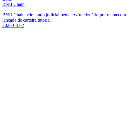
BNB Chain
...
B
N
B
C
h
a
i
n
a
c
i
o
n
a
n
d
o
j
u
d
i
c
i
a
l
m
e
n
t
e
e
x
-
f
u
n
c
i
o
n
á
r
i
o
p
o
r
m
e
m
e
c
o
i
n
l
a
n
ç
a
d
a
d
e
c
a
r
t
e
i
r
a
t
u
t
o
r
i
a
l
2026-08-02