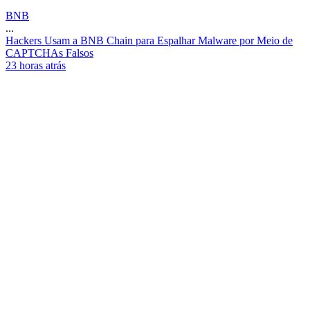
BNB
...
H
a
c
k
e
r
s
U
s
a
m
a
B
N
B
C
h
a
i
n
p
a
r
a
E
s
p
a
l
h
a
r
M
a
l
w
a
r
e
p
o
r
M
e
i
o
d
e
C
A
P
T
C
H
A
s
F
a
l
s
o
s
23 horas atrás