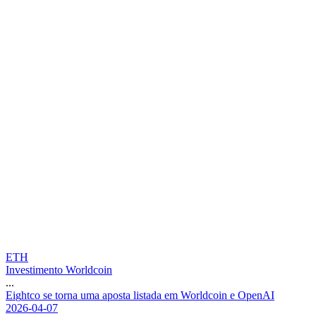
ETH
Investimento Worldcoin
...
E
i
g
h
t
c
o
s
e
t
o
r
n
a
u
m
a
a
p
o
s
t
a
l
i
s
t
a
d
a
e
m
W
o
r
l
d
c
o
i
n
e
O
p
e
n
A
I
2026-04-07