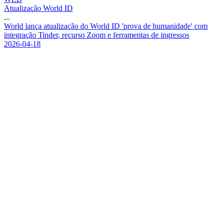
Atualização World ID
...
W
o
r
l
d
l
a
n
ç
a
a
t
u
a
l
i
z
a
ç
ã
o
d
o
W
o
r
l
d
I
D
'
p
r
o
v
a
d
e
h
u
m
a
n
i
d
a
d
e
'
c
o
m
i
n
t
e
g
r
a
ç
ã
o
T
i
n
d
e
r
,
r
e
c
u
r
s
o
Z
o
o
m
e
f
e
r
r
a
m
e
n
t
a
s
d
e
i
n
g
r
e
s
s
o
s
2026-04-18