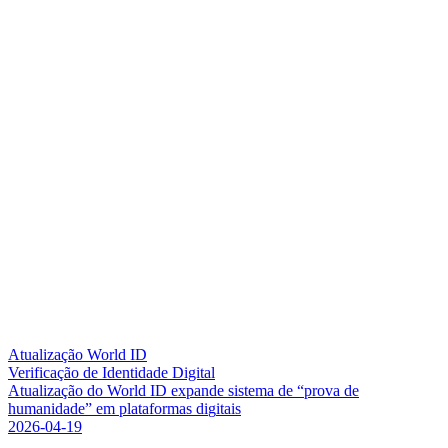
Atualização World ID
Verificação de Identidade Digital
A
t
u
a
l
i
z
a
ç
ã
o
d
o
W
o
r
l
d
I
D
e
x
p
a
n
d
e
s
i
s
t
e
m
a
d
e
“
p
r
o
v
a
d
e
h
u
m
a
n
i
d
a
d
e
”
e
m
p
l
a
t
a
f
o
r
m
a
s
d
i
g
i
t
a
i
s
2026-04-19