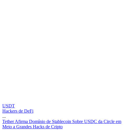
USDT
Hackers de DeFi
...
T
e
t
h
e
r
A
f
i
r
m
a
D
o
m
í
n
i
o
d
e
S
t
a
b
l
e
c
o
i
n
S
o
b
r
e
U
S
D
C
d
a
C
i
r
c
l
e
e
m
M
e
i
o
a
G
r
a
n
d
e
s
H
a
c
k
s
d
e
C
r
i
p
t
o